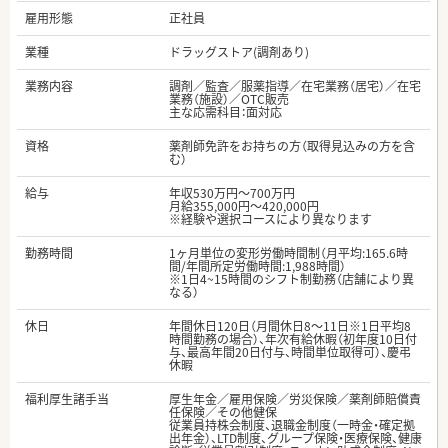
雇用形態
正社員
業種
ドラッグストア(調剤あり)
業務内容
調剤／監査／服薬指導／在宅業務（居宅）／在宅
業務（施設）／OTC販売
主な応需科目：面対応
資格
薬剤師免許をお持ちの方（取得見込みの方を含
む）
給与
年収530万円～700万円
月給355,000円～420,000円
※経験や選択コースにより異なります
勤務時間
1ヶ月単位の変形労働時間制（月平均:165.6時
間/年間所定労働時間:1,988時間）
※1日4~15時間のシフト制勤務（店舗により異
なる）
休日
年間休日120日（月間休日8～11日※1日平均8
時間勤務の場合）、年次有給休暇（初年度10日付
与、最高年間20日付与、時間単位取得可）、慶弔
休暇
福利厚生諸手当
厚生年金／雇用保険／労災保険／薬剤師賠償責
任保険／その他健保
従業員持株会制度、退職金制度（一時金・確定拠
出年金）、LTD制度、グループ保険・医療保険、健康