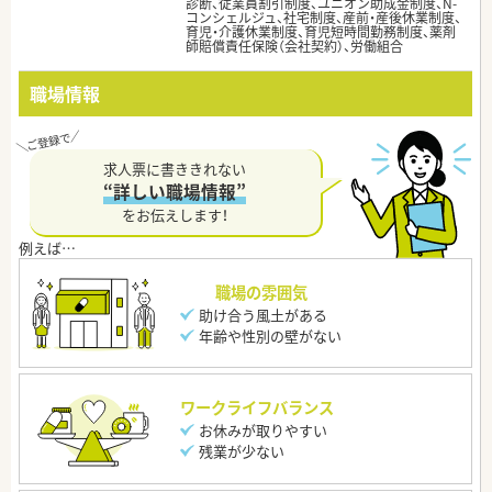
診断、従業員割引制度、ユニオン助成金制度、N-
コンシェルジュ、社宅制度、産前・産後休業制度、
育児・介護休業制度、育児短時間勤務制度、薬剤
師賠償責任保険（会社契約）、労働組合
職場情報
求人票に書ききれない
“詳しい職場情報”
をお伝えします！
職場の雰囲気
助け合う風土がある
年齢や性別の壁がない
ワークライフバランス
お休みが取りやすい
残業が少ない