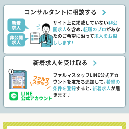
コンサルタントに相談する
サイト上に掲載していない
非公
開求人
を含め、
転職のプロ
があな
たのご希望に沿って
求人をお探
しします！
新着求人を受け取る
ファルマスタッフLINE公式アカ
ウントを友だち追加して、
希望の
条件を登録
すると、
新着求人
が届
きます♪