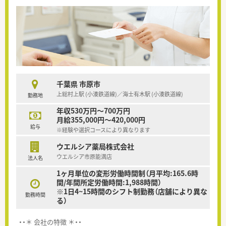
千葉県 市原市
上総村上駅 (小湊鉄道線)／海士有木駅 (小湊鉄道線)
勤務地
年収530万円～700万円
月給355,000円～420,000円
給与
※経験や選択コースにより異なります
ウエルシア薬局株式会社
ウエルシア市原能満店
法人名
1ヶ月単位の変形労働時間制（月平均:165.6時
間/年間所定労働時間:1,988時間）
※1日4~15時間のシフト制勤務（店舗により異な
勤務時間
る）
・・＊ 会社の特徴 ＊・・