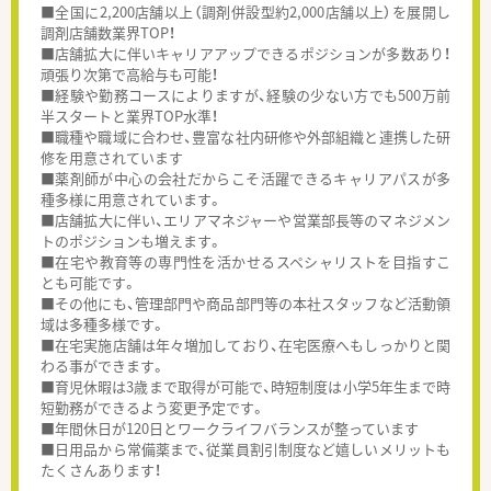
■全国に2,200店舗以上（調剤併設型約2,000店舗以上）を展開し
調剤店舗数業界TOP！
■店舗拡大に伴いキャリアアップできるポジションが多数あり！
頑張り次第で高給与も可能！
■経験や勤務コースによりますが、経験の少ない方でも500万前
半スタートと業界TOP水準！
■職種や職域に合わせ、豊富な社内研修や外部組織と連携した研
修を用意されています
■薬剤師が中心の会社だからこそ活躍できるキャリアパスが多
種多様に用意されています。
■店舗拡大に伴い、エリアマネジャーや営業部長等のマネジメン
トのポジションも増えます。
■在宅や教育等の専門性を活かせるスペシャリストを目指すこ
とも可能です。
■その他にも、管理部門や商品部門等の本社スタッフなど活動領
域は多種多様です。
■在宅実施店舗は年々増加しており、在宅医療へもしっかりと関
わる事ができます。
■育児休暇は3歳まで取得が可能で、時短制度は小学5年生まで時
短勤務ができるよう変更予定です。
■年間休日が120日とワークライフバランスが整っています
■日用品から常備薬まで、従業員割引制度など嬉しいメリットも
たくさんあります！