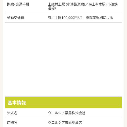
路線・交通手段
上総村上駅 (小湊鉄道線)／海士有木駅 (小湊鉄
道線)
通勤交通費
有／上限100,000円/月 ※就業規則による
基本情報
法人名
ウエルシア薬局株式会社
店舗名
ウエルシア市原能満店