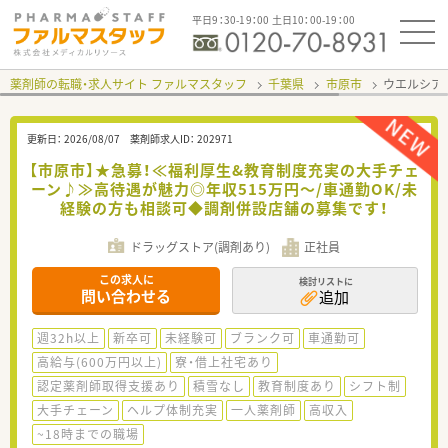
平日9：30-19：00 土日10：00-19：00
薬剤師の転職・求人サイト ファルマスタッフ
千葉県
市原市
ウエルシア
更新日：
2026/08/07
薬剤師求人ID：
202971
【市原市】★急募！≪福利厚生&教育制度充実の大手チェ
ーン♪≫高待遇が魅力◎年収515万円～/車通勤OK/未
経験の方も相談可◆調剤併設店舗の募集です！
ドラッグストア(調剤あり)
正社員
この求人に
検討リストに
問い合わせる
追加
週32h以上
新卒可
未経験可
ブランク可
車通勤可
高給与(600万円以上)
寮・借上社宅あり
認定薬剤師取得支援あり
積雪なし
教育制度あり
シフト制
大手チェーン
ヘルプ体制充実
一人薬剤師
高収入
~18時までの職場