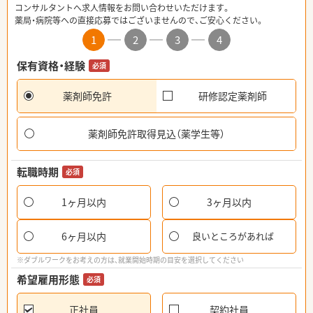
コンサルタントへ求人情報をお問い合わせいただけます。
薬局・病院等への直接応募ではございませんので、ご安心ください。
1
2
3
4
保有資格・経験
必須
薬剤師免許
研修認定薬剤師
薬剤師免許取得見込（薬学生等）
転職時期
必須
1ヶ月以内
3ヶ月以内
6ヶ月以内
良いところがあれば
※ダブルワークをお考えの方は、就業開始時期の目安を選択してください
希望雇用形態
必須
正社員
契約社員