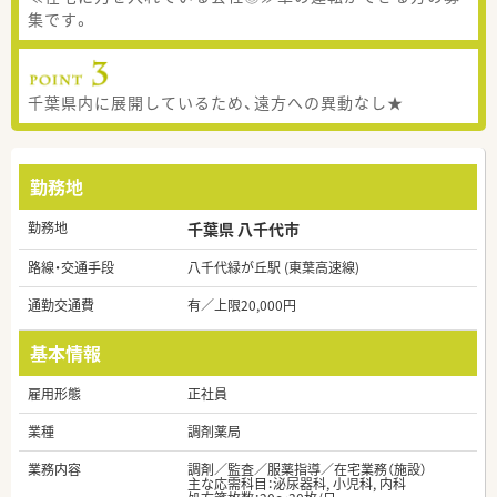
集です。
千葉県内に展開しているため、遠方への異動なし★
勤務地
勤務地
千葉県 八千代市
路線・交通手段
八千代緑が丘駅 (東葉高速線)
通勤交通費
有／上限20,000円
基本情報
雇用形態
正社員
業種
調剤薬局
業務内容
調剤／監査／服薬指導／在宅業務（施設）
主な応需科目：泌尿器科, 小児科, 内科