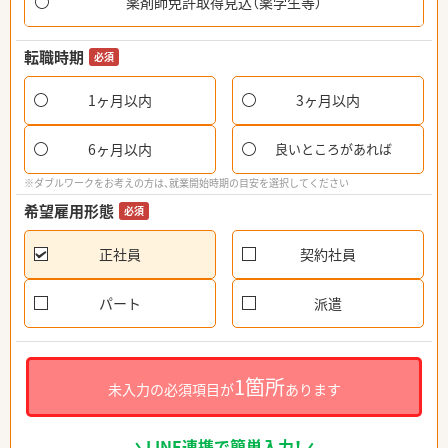
薬剤師免許取得見込（薬学生等）
転職時期
必須
1ヶ月以内
3ヶ月以内
6ヶ月以内
良いところがあれば
※ダブルワークをお考えの方は、就業開始時期の目安を選択してください
希望雇用形態
必須
正社員
契約社員
パート
派遣
1箇所
未入力の必須項目が
あります
LINE連携で簡単入力！