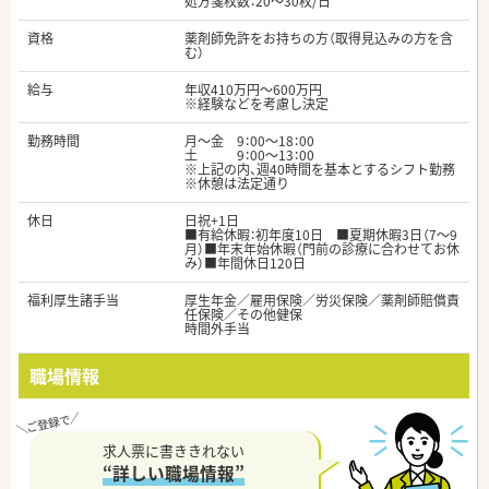
処方箋枚数：20～30枚/日
資格
薬剤師免許をお持ちの方（取得見込みの方を含
む）
給与
年収410万円～600万円
※経験などを考慮し決定
勤務時間
月～金 9：00～18：00
土 9：00～13：00
※上記の内、週40時間を基本とするシフト勤務
※休憩は法定通り
休日
日祝+1日
■有給休暇：初年度10日 ■夏期休暇3日（7～9
月）■年末年始休暇（門前の診療に合わせてお休
み）■年間休日120日
福利厚生諸手当
厚生年金／雇用保険／労災保険／薬剤師賠償責
任保険／その他健保
時間外手当
職場情報
求人票に書ききれない
“詳しい職場情報”