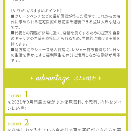
【やりがい/おすすめポイント】
■クリーンベンチなどの最新設備が整った環境で、これからの時
代に求められる在宅医療の最前線を経験できる点は大きな魅力
です。
■代表との距離が非常に近く、店舗を良くするための提案や自身
のキャリアの希望を直接伝えられるため、主体的に働ける実感を
持てます。
■処方補助やシューズ購入費補助、レジャー施設優待など、日々
の生活を豊かにする福利厚生を存分に活用しながら勤務が可能
です。
advantage
求人の魅力
≪2021年9月開局の店舗♪≫泌尿器科, 小児科, 内科をメイ
ンに応需！
≪在宅に力を入れている会社◎≫車の運転ができる方の募