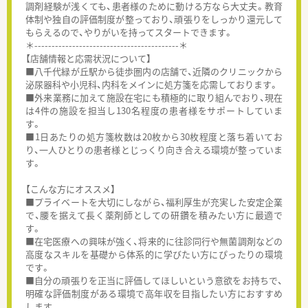
調剤経験が浅くても、患者様のために動ける方なら大丈夫。教育
体制や独自の評価制度が整っており、頑張りをしっかり還元して
もらえるので、やりがいを持ってスタートできます。
＊------------------------------------------＊
【店舗情報と応需状況について】
■八千代緑が丘駅から徒歩圏内の店舗で、近隣のクリニックから
泌尿器科や小児科、内科をメインに処方箋を応需しております。
■外来業務に加えて施設在宅にも積極的に取り組んでおり、現在
は4件の施設を担当し130名程度の患者様をサポートしていま
す。
■1日あたりの処方箋枚数は20枚から30枚程度と落ち着いてお
り、一人ひとりの患者様とじっくり向き合える環境が整っていま
す。
【こんな方にオススメ】
■プライベートを大切にしながら、福利厚生が充実した安定企業
で、腰を据えて長く薬剤師としての研鑽を積みたい方に最適で
す。
■在宅医療への興味が強く、将来的に往診同行や無菌調剤などの
高度なスキルを基礎から体系的に学びたい方にぴったりの環境
です。
■自分の頑張りを正当に評価してほしいという意欲をお持ちで、
明確な評価制度がある環境で高年収を目指したい方におすすめ
します。