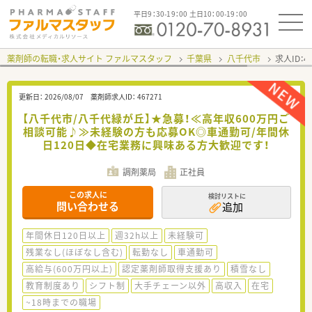
平日9：30-19：00 土日10：00-19：00
薬剤師の転職・求人サイト ファルマスタッフ
千葉県
八千代市
求人ID：
更新日：
2026/08/07
薬剤師求人ID：
467271
【八千代市/八千代緑が丘】★急募！≪高年収600万円ご
相談可能♪≫未経験の方も応募OK◎車通勤可/年間休
日120日◆在宅業務に興味ある方大歓迎です！
調剤薬局
正社員
この求人に
検討リストに
問い合わせる
追加
年間休日120日以上
週32h以上
未経験可
残業なし(ほぼなし含む)
転勤なし
車通勤可
高給与(600万円以上)
認定薬剤師取得支援あり
積雪なし
教育制度あり
シフト制
大手チェーン以外
高収入
在宅
~18時までの職場