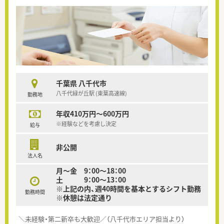
千葉県 八千代市
八千代緑が丘駅 (東葉高速線)
勤務地
年収410万円～600万円
※経験などを考慮し決定
給与
非公開
法人名
月～金 9：00～18：00
土 9：00～13：00
※上記の内、週40時間を基本とするシフト勤務
勤務時間
※休憩は法定通り
＼未経験・第二新卒も大歓迎／（八千代市エリア担当より）