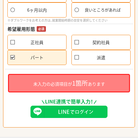
6ヶ月以内
良いところがあれば
※ダブルワークをお考えの方は、就業開始時期の目安を選択してください
希望雇用形態
必須
正社員
契約社員
パート
派遣
1箇所
未入力の必須項目が
あります
LINE連携で簡単入力！