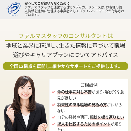
安心してご登録いただくために
ファルマスタッフを運営する（株）メディカルリソースは、お客様の個
人情報を適切に管理する事業者としてプライバシーマークが付与され
ています。
ファルマスタッフのコンサルタントは
地域と業界に精通し、生きた情報に基づいて職場
選びやキャリアプランについてアドバイス
全国12拠点を展開し、細やかなサポートをご提供します。
ご相談例
今の仕事に対し不安
があり、客観的な意
見がほしい
将来性のある職場の見極め方
がわから
ない
自分の経験や適正、
現状を振り返りたい
求人を比較するためのポイント
が知り
たい