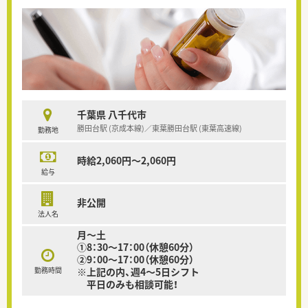
千葉県 八千代市
勝田台駅 (京成本線)／東葉勝田台駅 (東葉高速線)
勤務地
時給2,060円～2,060円
給与
非公開
法人名
月～土
①8：30～17：00（休憩60分）
②9：00～17：00（休憩60分）
勤務時間
※上記の内、週4～5日シフト
平日のみも相談可能！