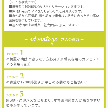
○こんな病院です○
■療養型で300床ほどのリハビリテーション病棟です。
■保育所完備でママさんも安心してご就業頂けます。
■急性期から回復期、慢性期まで患者様の状態に合った質の高い
医療を提供しています。
■週20時間以上の就業で社会保険に加入できます！
advantage
求人の魅力
≪綺麗な病院で働きたい方必見♪≫職員専用のカフェテリ
アも利用可能◎
≪貴重な17:00終業★≫平日のみ勤務もご相談OK！
託児所・送迎バスなどもあり、ママ薬剤師さんが働きやすい
環境が整っています。