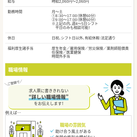
給与
時給2,060円～2,060円
勤務時間
月～土
①8：30～17：00（休憩60分）
②9：00～17：00（休憩60分）
※上記の内、週4～5日シフト
平日のみも相談可能！
休日
日祝、シフト日以外、有給休暇：法定通り
福利厚生諸手当
厚生年金／雇用保険／労災保険／薬剤師賠償責
任保険／医業健保
時間外手当
職場情報
求人票に書ききれない
“詳しい職場情報”
をお伝えします！
職場の雰囲気
助け合う風土がある
年齢や性別の壁がない