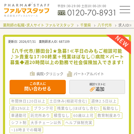
平日9：30-19：00 土日10：00-19：00
薬剤師の転職・求人サイト ファルマスタッフ
千葉県
八千代市
求人ID：
更新日：
2026/07/31
薬剤師求人ID：
687109
【八千代市/勝田台】★急募！≪平日のみもご相談可能
♪≫貴重な17:00終業＋残業ほぼなし◎病院×パート
募集◆週20時間以上の勤務で社会保険加入できます！
病院・クリニック
パート・アルバイト
この求人に
検討リストに
問い合わせる
追加
年間休日120日以上
土日休み(相談可含む)
週休2.5日以上
週32h以上
ブランク可
残業なし(ほぼなし含む)
転勤なし
車通勤可
託児所あり
積雪なし
60歳以上可
教育制度あり
シフト制
大手チェーン以外
ヘルプ体制充実
~18時までの職場