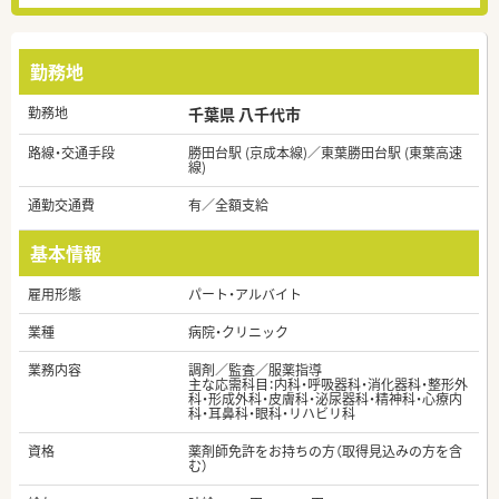
勤務地
勤務地
千葉県 八千代市
路線・交通手段
勝田台駅 (京成本線)／東葉勝田台駅 (東葉高速
線)
通勤交通費
有／全額支給
基本情報
雇用形態
パート・アルバイト
業種
病院・クリニック
業務内容
調剤／監査／服薬指導
主な応需科目：内科・呼吸器科・消化器科・整形外
科・形成外科・皮膚科・泌尿器科・精神科・心療内
科・耳鼻科・眼科・リハビリ科
資格
薬剤師免許をお持ちの方（取得見込みの方を含
む）