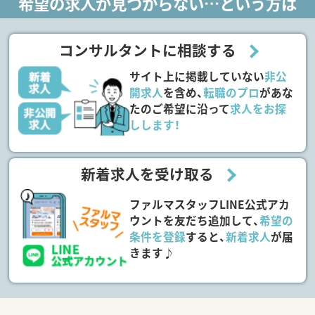
希望の求人が見つからない…という方は
コンサルタントに相談する
サイト上に掲載していない
非公
開求人
を含め、
転職のプロ
があな
たのご希望に沿って
求人をお探
しします！
新着求人を受け取る
ファルマスタッフLINE公式アカ
ウントを友だち追加して、
希望の
条件を登録
すると、
新着求人
が届
きます♪