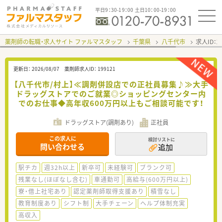
平日9：30-19：00 土日10：00-19：00
薬剤師の転職・求人サイト ファルマスタッフ
千葉県
八千代市
求人ID：
更新日：
2026/08/07
薬剤師求人ID：
199121
【八千代市/村上】≪調剤併設店での正社員募集♪≫大手
ドラッグストアでのご就業◎ショッピングセンター内
でのお仕事◆高年収600万円以上もご相談可能です！
ドラッグストア(調剤あり)
正社員
この求人に
検討リストに
問い合わせる
追加
駅チカ
週32h以上
新卒可
未経験可
ブランク可
残業なし(ほぼなし含む)
車通勤可
高給与(600万円以上)
寮・借上社宅あり
認定薬剤師取得支援あり
積雪なし
教育制度あり
シフト制
大手チェーン
ヘルプ体制充実
高収入