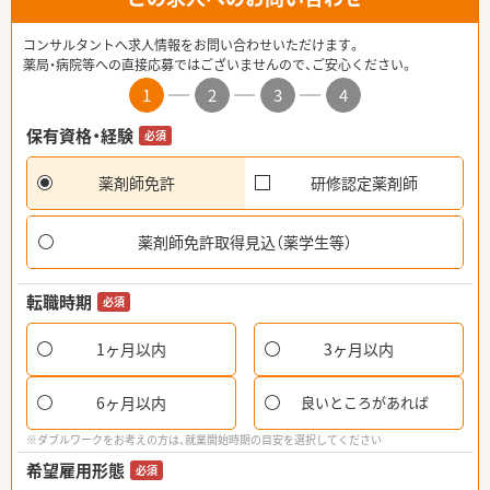
コンサルタントへ求人情報をお問い合わせいただけます。
薬局・病院等への直接応募ではございませんので、ご安心ください。
1
2
3
4
保有資格・経験
必須
薬剤師免許
研修認定薬剤師
薬剤師免許取得見込（薬学生等）
転職時期
必須
1ヶ月以内
3ヶ月以内
6ヶ月以内
良いところがあれば
※ダブルワークをお考えの方は、就業開始時期の目安を選択してください
希望雇用形態
必須