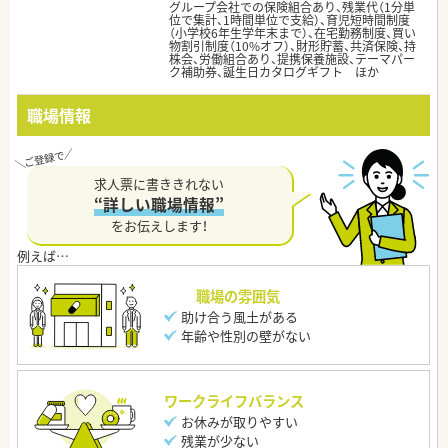
グループ会社での保険組合あり、残業代（1分単
位で集計、1時間単位で支給）、育児短時間制度
（小学校6年生学年末まで）、在宅勤務制度、買い
物割引制度（10%オフ）、財形貯蓄、共済保険、持
株会、労働組合あり、提携保養施設、テーマパー
ク補助券、誕生日カタログギフト ほか
職場情報
求人票に書ききれない
“詳しい職場情報”
をお伝えします！
職場の雰囲気
助け合う風土がある
年齢や性別の壁がない
ワークライフバランス
お休みが取りやすい
残業が少ない