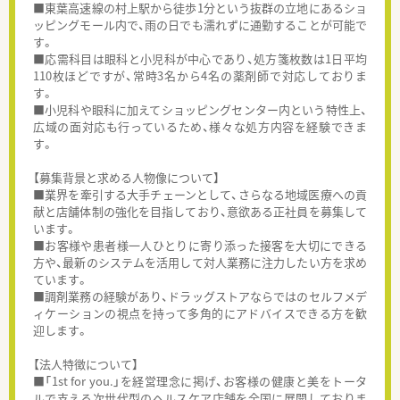
■東葉高速線の村上駅から徒歩1分という抜群の立地にあるショ
ッピングモール内で、雨の日でも濡れずに通勤することが可能で
す。
■応需科目は眼科と小児科が中心であり、処方箋枚数は1日平均
110枚ほどですが、常時3名から4名の薬剤師で対応しておりま
す。
■小児科や眼科に加えてショッピングセンター内という特性上、
広域の面対応も行っているため、様々な処方内容を経験できま
す。
【募集背景と求める人物像について】
■業界を牽引する大手チェーンとして、さらなる地域医療への貢
献と店舗体制の強化を目指しており、意欲ある正社員を募集して
います。
■お客様や患者様一人ひとりに寄り添った接客を大切にできる
方や、最新のシステムを活用して対人業務に注力したい方を求め
ています。
■調剤業務の経験があり、ドラッグストアならではのセルフメデ
ィケーションの視点を持って多角的にアドバイスできる方を歓
迎します。
【法人特徴について】
■「1st for you.」を経営理念に掲げ、お客様の健康と美をトータ
ルで支える次世代型のヘルスケア店舗を全国に展開しておりま