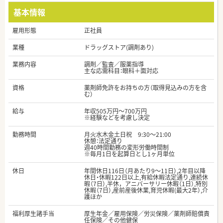
基本情報
雇用形態
正社員
業種
ドラッグストア(調剤あり)
業務内容
調剤／監査／服薬指導
主な応需科目：眼科＋面対応
資格
薬剤師免許をお持ちの方（取得見込みの方を含
む）
給与
年収505万円～700万円
※経験などを考慮し決定
勤務時間
月火水木金土日祝 9:30〜21:00
休憩：法定通り
週40時間勤務の変形労働時間制
※毎月1日を起算日とし1ヶ月単位
休日
年間休日116日（月あたり9～11日）,2年目以降
休日・休暇122日以上,有給休暇法定通り,連続休
暇（7日）,半休，アニバーサリー休暇（1日）,特別
休暇（7日）,産前産後休業,育児休暇(最大2年）,介
護ほか
福利厚生諸手当
厚生年金／雇用保険／労災保険／薬剤師賠償責
任保険／その他健保