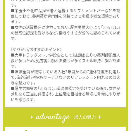
す。
■栄養士や化粧品担当者と連携するサプリメントバーなどを設
置しており、薬剤師が専門性を発揮できる多種多様な環境があり
ます。
■女性の活躍推進に注力しており、厚生労働大臣より「えるぼし」
の最高位認定を受けるなど、働きやすさが公的に認められていま
す。
【やりがい/おすすめポイント】
■大手ドラッグストア併設店として1店舗あたりの薬剤師配置人
数が多いため、処方箋に触れる機会が多くスキル維持に繋がりま
す。
■ほぼ全員が取得している入社2年目からの7連休制度を利用し
て、海外旅行や家族サービスなどのリフレッシュを図れるのは大
きな魅力です。
■厚生労働省の「えるぼし」最高位認定を受けている通り、女性が
差別なく正当に評価され、上位職を目指せる環境に非常にやりが
いを感じます。
advantage
求人の魅力