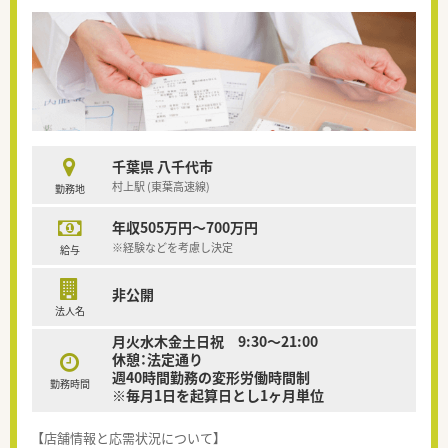
千葉県 八千代市
村上駅 (東葉高速線)
勤務地
年収505万円～700万円
※経験などを考慮し決定
給与
非公開
法人名
月火水木金土日祝 9:30〜21:00
休憩：法定通り
週40時間勤務の変形労働時間制
勤務時間
※毎月1日を起算日とし1ヶ月単位
【店舗情報と応需状況について】