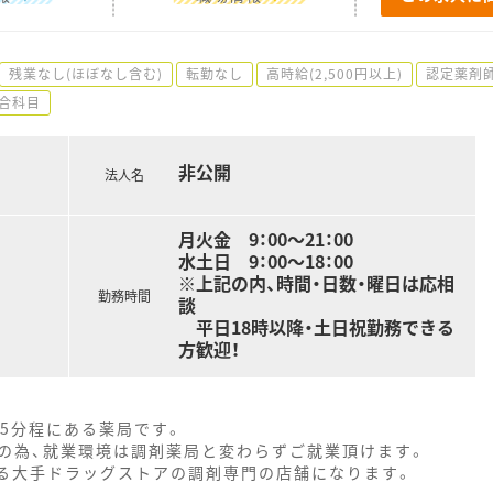
残業なし(ほぼなし含む)
転勤なし
高時給(2,500円以上)
認定薬剤
合科目
非公開
法人名
月火金 9：00～21：00
水土日 9：00～18：00
※上記の内、時間・日数・曜日は応相
勤務時間
談
平日18時以降・土日祝勤務できる
方歓迎！
5分程にある薬局です。
の為、就業環境は調剤薬局と変わらずご就業頂けます。
いる大手ドラッグストアの調剤専門の店舗になります。