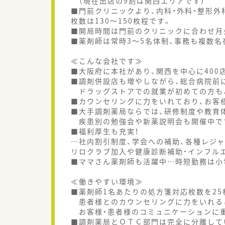
（現在出店の9割は関西エリアです）
■門前クリニックより、内科・外科・整形外
枚数は130～150枚程です。
■開局時間は門前のクリニックに合わせ月
■薬剤師は常時3～5名体制、事務も複数名
≪こんな会社です≫
■大阪府に本社があり、関西を中心に40
■調剤併設店も増やしながら、総合病院前
ドラッグストアでの就業が初めての方も
■カウンセリングに力をいれており、お客
■大手調剤薬局ならでは、研修制度や教育
疾患別の勉強会や新薬説明会も開催中で
■福利厚生も充実！
…社内割引制度、学会への補助、各種レジ
リロクラブ加入や健康診断補助・インフル
■ママさん薬剤師も活躍中…時短勤務は小
≪働きやすい環境≫
■薬剤師1名あたりの処方箋対応枚数を25
患者様とのカウンセリングに力をいれる
お客様・患者様のコミュニケーションに
■調剤薬局とＯＴＣ部門は完全に分離して