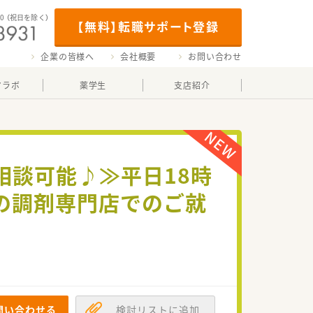
00
（祝日を除く）
【無料】転職サポート登録
企業の皆様へ
会社概要
お問い合わせ
マラボ
薬学生
支店紹介
ご相談可能♪≫平日18時
の調剤専門店でのご就
問い合わせる
検討リストに追加