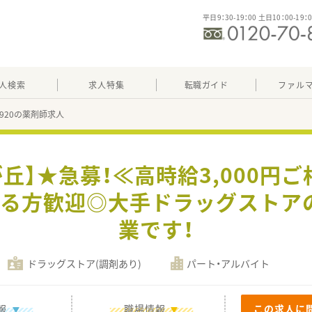
平日9：30-19：00 土日10：00-19：
人検索
求人特集
転職ガイド
ファル
74920の薬剤師求人
丘】★急募！≪高時給3,000円
きる方歓迎◎大手ドラッグストア
業です！
ドラッグストア(調剤あり)
パート・アルバイト
報
職場情報
この求人に