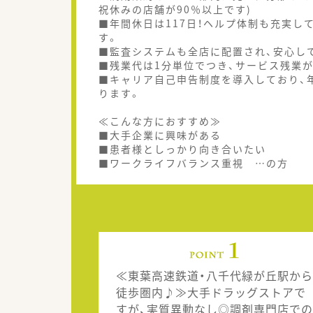
祝休みの店舗が90％以上です)
■年間休日は117日！ヘルプ体制も充実
す。
■監査システムも全店に配置され、安心し
■残業代は1分単位でつき、サービス残業
■キャリア自己申告制度を導入しており、
ります。
≪こんな方におすすめ≫
■大手企業に興味がある
■患者様としっかり向き合いたい
■ワークライフバランス重視 …の方
≪東葉高速鉄道・八千代緑が丘駅から
徒歩圏内♪≫大手ドラッグストアで
すが、実質異動なし◎調剤専門店での