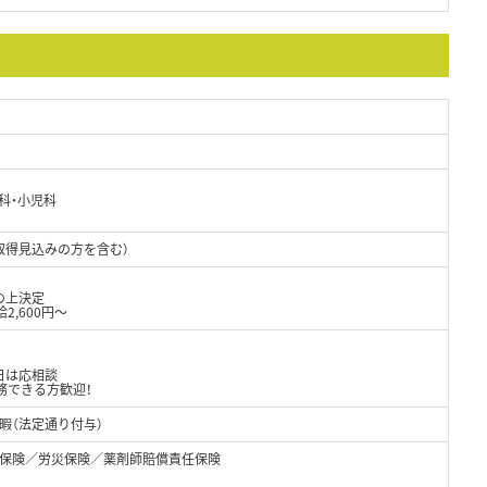
科・小児科
取得見込みの方を含む）
の上決定
2,600円～
日は応相談
務できる方歓迎！
暇（法定通り付与）
保険／労災保険／薬剤師賠償責任保険