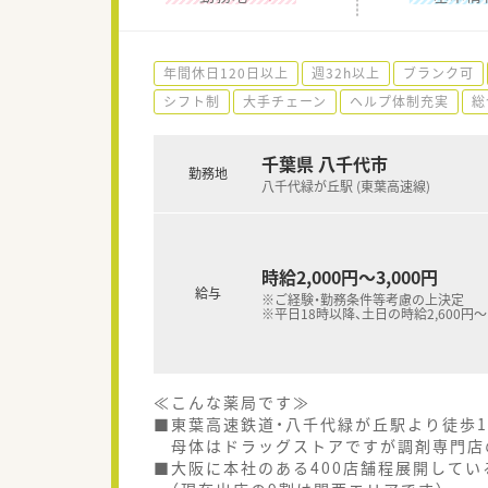
年間休日120日以上
週32h以上
ブランク可
シフト制
大手チェーン
ヘルプ体制充実
総
千葉県 八千代市
勤務地
八千代緑が丘駅 (東葉高速線)
時給2,000円～3,000円
給与
※ご経験・勤務条件等考慮の上決定
※平日18時以降、土日の時給2,600円～
≪こんな薬局です≫
■東葉高速鉄道・八千代緑が丘駅より徒歩1
母体はドラッグストアですが調剤専門店
■大阪に本社のある400店舗程展開して