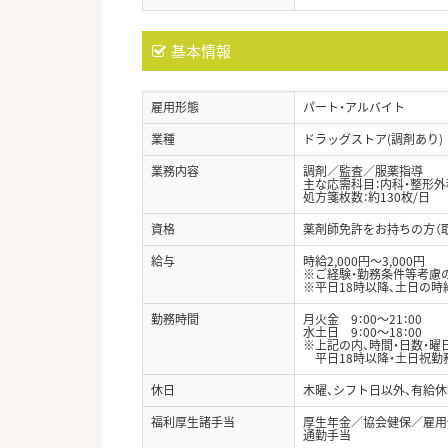
基本情報
雇用形態
パート・アルバイト
業種
ドラッグストア(調剤あり)
業務内容
調剤／監査／服薬指導
主な応需科目：内科・整形外
処方箋枚数：約130枚/日
資格
薬剤師免許をお持ちの方（
給与
時給2,000円～3,000円
※ご経験・勤務条件等考慮
※平日18時以降、土日の時給
勤務時間
月火金 9：00～21：00
水土日 9：00～18：00
※上記の内、時間・日数・曜
平日18時以降・土日祝勤
休日
木曜、シフト日以外、有給休
福利厚生諸手当
厚生年金／協会健保／雇用
通勤手当