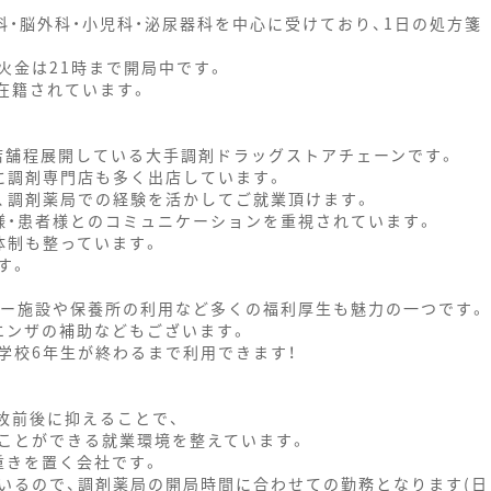
科・脳外科・小児科・泌尿器科を中心に受けており、1日の処方箋
火金は21時まで開局中です。
在籍されています。
0店舗程展開している大手調剤ドラッグストアチェーンです。
に調剤専門店も多く出店しています。
、調剤薬局での経験を活かしてご就業頂けます。
様・患者様とのコミュニケーションを重視されています。
体制も整っています。
す。
ャー施設や保養所の利用など多くの福利厚生も魅力の一つです。
エンザの補助などもございます。
学校6年生が終わるまで利用できます！
枚前後に抑えることで、
ことができる就業環境を整えています。
重きを置く会社です。
いるので、調剤薬局の開局時間に合わせての勤務となります(日