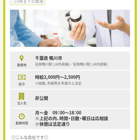
~18時までの職場
千葉県 鴨川市
安房鴨川駅 (JR外房線)／安房鴨川駅 (JR内房線)
勤務地
時給2,000円～2,500円
※経験、年齢等を考慮の上決定
給与
非公開
法人名
月～金 09：00～18：00
※上記の内、時間・日数・曜日は応相談
勤務時間
※休憩は法定通り
◎こんな会社です◎