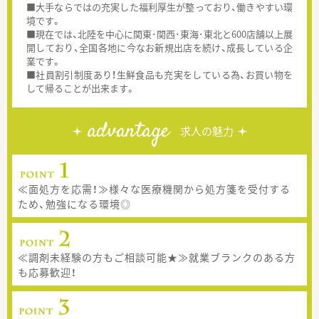
■大手ならではの充実した福利厚生が整っており、働きやすい環
境です。
■現在では、北陸を中心に関東･関西･東海･東北と600店舗以上展
開しており、全国各地に今なお新規出店を続け、成長している企
業です。
■社員割引制度あり！生鮮食品も充実をしている為、お買い物を
して帰ることが出来ます。
advantage
求人の魅力
≪面処方を応需！≫様々な医療機関から処方箋を受付する
ため、勉強になる環境◎
≪調剤未経験の方もご相談可能★≫就業ブランクのある方
も応募歓迎！