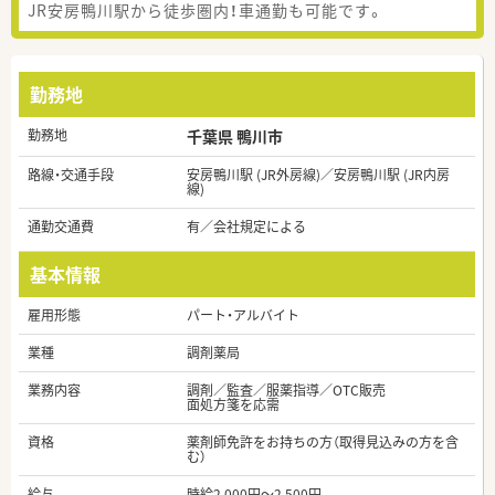
JR安房鴨川駅から徒歩圏内！車通勤も可能です。
勤務地
勤務地
千葉県 鴨川市
路線・交通手段
安房鴨川駅 (JR外房線)／安房鴨川駅 (JR内房
線)
通勤交通費
有／会社規定による
基本情報
雇用形態
パート・アルバイト
業種
調剤薬局
業務内容
調剤／監査／服薬指導／OTC販売
面処方箋を応需
資格
薬剤師免許をお持ちの方（取得見込みの方を含
む）
給与
時給2,000円～2,500円