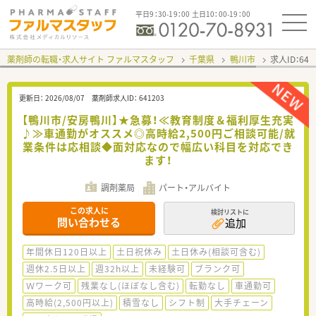
平日9：30-19：00 土日10：00-19：00
薬剤師の転職・求人サイト ファルマスタッフ
千葉県
鴨川市
求人ID：64
更新日：
2026/08/07
薬剤師求人ID：
641203
【鴨川市/安房鴨川】★急募！≪教育制度＆福利厚生充実
♪≫車通勤がオススメ◎高時給2,500円ご相談可能/就
業条件は応相談◆面対応なので幅広い科目を対応でき
ます！
調剤薬局
パート・アルバイト
この求人に
検討リストに
問い合わせる
追加
年間休日120日以上
土日祝休み
土日休み(相談可含む)
週休2.5日以上
週32h以上
未経験可
ブランク可
Ｗワーク可
残業なし(ほぼなし含む)
転勤なし
車通勤可
高時給(2,500円以上)
積雪なし
シフト制
大手チェーン