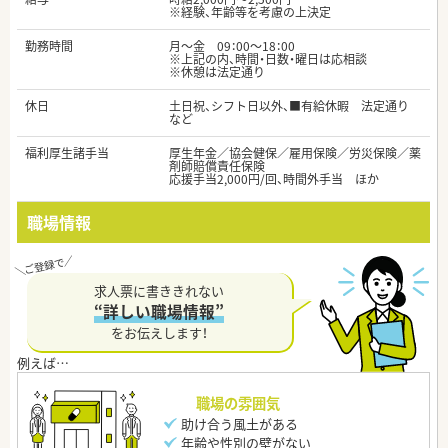
※経験、年齢等を考慮の上決定
勤務時間
月～金 09：00～18：00
※上記の内、時間・日数・曜日は応相談
※休憩は法定通り
休日
土日祝、シフト日以外、■有給休暇 法定通り
など
福利厚生諸手当
厚生年金／協会健保／雇用保険／労災保険／薬
剤師賠償責任保険
応援手当2,000円/回、時間外手当 ほか
職場情報
求人票に書ききれない
“詳しい職場情報”
をお伝えします！
職場の雰囲気
助け合う風土がある
年齢や性別の壁がない