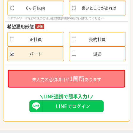
6ヶ月以内
良いところがあれば
※ダブルワークをお考えの方は、就業開始時期の目安を選択してください
希望雇用形態
必須
正社員
契約社員
パート
派遣
1箇所
未入力の必須項目が
あります
LINE連携で簡単入力！