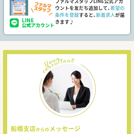
ファルマスタッフLINE公式アカ
ウントを友だち追加して、
希望の
条件を登録
すると、
新着求人
が届
きます♪
船橋支店
メッセージ
からの