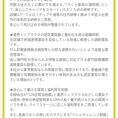
同期入社の方との繋がりを踏まえ、『さくら薬局の薬剤師』とし
て、安心してキャリアをスタートいただくための研修です。
店舗OJT・フォローアップや通常の社内研修と絡めて中途入社専
門の体系的な研修をご用意。
安心して飛び込める体制が整備されています。
★業界トップクラスの認定薬局数と盤石化を図る組織体制
全店舗で地域連携薬局を目指している地域に根差した調剤薬局
です。
がん診療連携拠点病院等との密な連携を行いつつ、より高度な薬
学管理や、
高い専門性が求められる特殊な調剤に対応できる専門医療機関
連携薬局も取得しています。
本社から業界動向などの情報が常に発信されており、患者様や医
療機関と信頼関係を築きやすい体制があるのも認定薬局が増え
ている理由の1つです。
★安心して働ける環境と福利厚生制度
年間休日が「126日相当時間」と業界トップクラスのさくら薬局で
は産休・育休の希望取得率も100％！長く働き続けるための環境づ
くりを考え、ライフステージに応じた福利厚生をご用意していま
す。
また、患者さまへの想いをカタチにする「リトルチャレンジ制度」