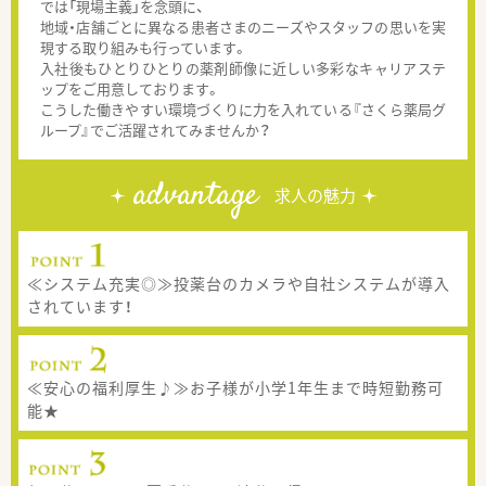
では「現場主義」を念頭に、
地域・店舗ごとに異なる患者さまのニーズやスタッフの思いを実
現する取り組みも行っています。
入社後もひとりひとりの薬剤師像に近しい多彩なキャリアステ
ップをご用意しております。
こうした働きやすい環境づくりに力を入れている『さくら薬局グ
ループ』でご活躍されてみませんか？
advantage
求人の魅力
≪システム充実◎≫投薬台のカメラや自社システムが導入
されています！
≪安心の福利厚生♪≫お子様が小学1年生まで時短勤務可
能★