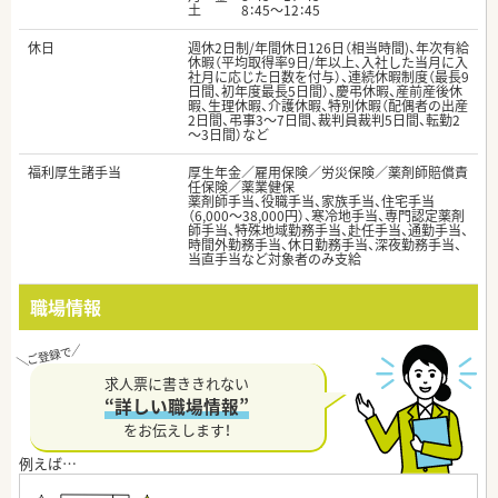
土 8：45～12：45
休日
週休2日制/年間休日126日（相当時間)、年次有給
休暇（平均取得率9日/年以上、入社した当月に入
社月に応じた日数を付与）、連続休暇制度（最長9
日間、初年度最長5日間）、慶弔休暇、産前産後休
暇、生理休暇、介護休暇、特別休暇（配偶者の出産
2日間、弔事3～7日間、裁判員裁判5日間、転勤2
～3日間）など
福利厚生諸手当
厚生年金／雇用保険／労災保険／薬剤師賠償責
任保険／薬業健保
薬剤師手当、役職手当、家族手当、住宅手当
（6,000～38,000円）、寒冷地手当、専門認定薬剤
師手当、特殊地域勤務手当、赴任手当、通勤手当、
時間外勤務手当、休日勤務手当、深夜勤務手当、
当直手当など対象者のみ支給
職場情報
求人票に書ききれない
“詳しい職場情報”
をお伝えします！