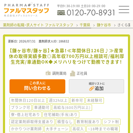
平日9：30-19：00 土日10：00-19：00
薬剤師の転職・求人サイト ファルマスタッフ
千葉県
鎌ケ谷市
さくら薬
更新日：
2026/07/31
薬剤師求人ID：
186832
【鎌ヶ谷市/鎌ヶ谷】★急募！≪年間休日126日♪≫産育
休の取得実績多数◎高年収700万円以上相談可/福利厚
生充実/車通勤OK◆メリハリをつけて勤務できます！
調剤薬局
正社員
この求人に
検討リストに
問い合わせる
追加
年間休日120日以上
週32h以上
新卒可
未経験可
ブランク可
車通勤可
高給与(600万円以上)
寮・借上社宅あり
住宅補助(手当)あり
認定薬剤師取得支援あり
積雪なし
教育制度あり
シフト制
かかりつけ薬剤師
大手チェーン
高収入
~18時までの職場