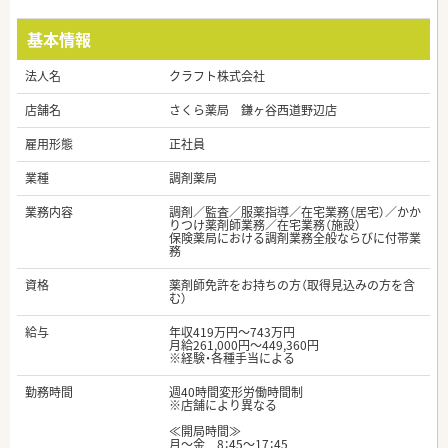
基本情報
法人名
クラフト株式会社
店舗名
さくら薬局 鎌ヶ谷西道野辺店
雇用形態
正社員
業種
調剤薬局
業務内容
調剤／監査／服薬指導／在宅業務（居宅）／かか
りつけ薬剤師業務／在宅業務（施設）
保険薬局における調剤業務全般ならびに付帯業
務
資格
薬剤師免許をお持ちの方（取得見込みの方を含
む）
給与
年収419万円～743万円
月給261,000円～449,360円
※経験・各種手当による
勤務時間
週40時間変形労働時間制
※店舗により異なる
≪開局時間≫
月～金 8：45～17：45