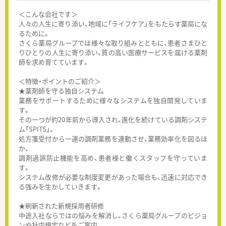
＜こんな会社です＞
人々の人生に寄り添い、地域に「ライフケア」をもたらす薬局にな
るために。
さくら薬局グループでは様々な取り組みとともに、患者さまひと
りひとりの人生に寄り添い、質の高い医療サービスを届ける薬剤
師を求め育てています。
＜特徴・ポイントのご紹介＞
★薬剤師を守る独自システム
業務をサポートするために様々なシステムを独自開発していま
す。
その一つが約20年前から導入され、進化を続けている調剤システ
ム「SPITS」。
処方箋受付から一連の調剤業務を連動させ、業務効率化を図るほ
か、
調剤過誤防止機能を高め、患者様と働くスタッフを守っていま
す。
システム改修が必要な制度変更があった場合も、迅速に対応でき
る強みを生かしていきます。
★刷新された新規採用者研修
中途入社ならではの悩みを解消し、さくら薬局グループのビジョ
ンや社内規定などをご案内。