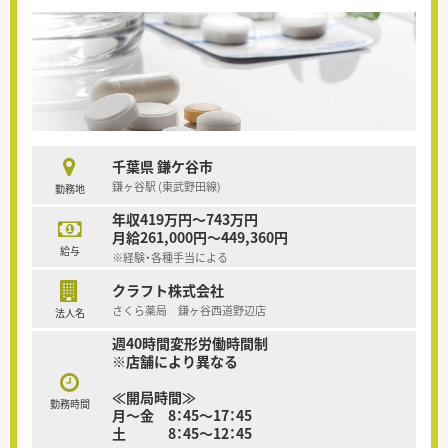
千葉県 鎌ケ谷市
鎌ヶ谷駅 (東武野田線)
勤務地
年収419万円～743万円
月給261,000円～449,360円
給与
※経験・各種手当による
クラフト株式会社
さくら薬局 鎌ヶ谷西道野辺店
法人名
週40時間変形労働時間制
※店舗により異なる
≪開局時間≫
勤務時間
月～金 8：45～17：45
土 8：45～12：45