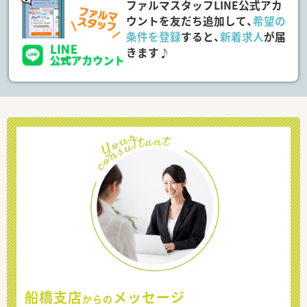
ファルマスタッフLINE公式アカ
ウントを友だち追加して、
希望の
条件を登録
すると、
新着求人
が届
きます♪
船橋支店
メッセージ
からの