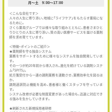
月～土 9：00～17：00
＜こんな会社です＞
人々の人生に寄り添い、地域に「ライフケア」をもたらす薬局にな
るために。
さくら薬局グループでは様々な取り組みとともに、患者さまひと
りひとりの人生に寄り添い、質の高い医療サービスを届ける薬剤
師を求め育てています。
＜特徴・ポイントのご紹介＞
★薬剤師を守る独自システム
業務をサポートするために様々なシステムを独自開発していま
す。
その一つが約20年前から導入され、進化を続けている調剤システ
ム「SPITS」。
処方箋受付から一連の調剤業務を連動させ、業務効率化を図るほ
か、
調剤過誤防止機能を高め、患者様と働くスタッフを守っていま
す。
システム改修が必要な制度変更があった場合も、迅速に対応でき
る強みを生かしていきます。
★刷新された新規採用者研修