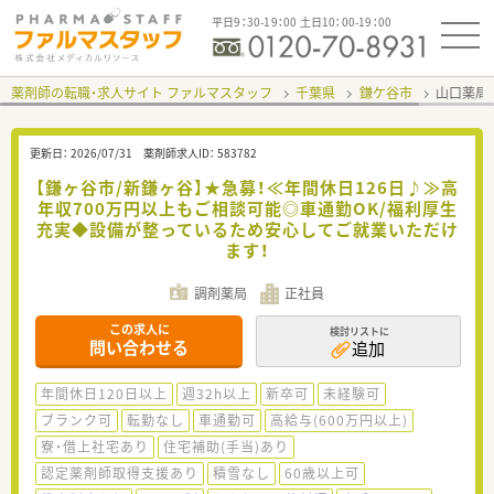
平日9：30-19：00 土日10：00-19：00
薬剤師の転職・求人サイト ファルマスタッフ
千葉県
鎌ケ谷市
山口薬局
更新日：
2026/07/31
薬剤師求人ID：
583782
【鎌ヶ谷市/新鎌ヶ谷】★急募！≪年間休日126日♪≫高
年収700万円以上もご相談可能◎車通勤OK/福利厚生
充実◆設備が整っているため安心してご就業いただけ
ます！
調剤薬局
正社員
この求人に
検討リストに
問い合わせる
追加
年間休日120日以上
週32h以上
新卒可
未経験可
ブランク可
転勤なし
車通勤可
高給与(600万円以上)
寮・借上社宅あり
住宅補助(手当)あり
認定薬剤師取得支援あり
積雪なし
60歳以上可