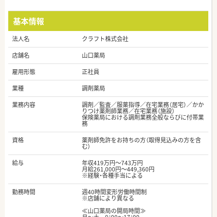
基本情報
法人名
クラフト株式会社
店舗名
山口薬局
雇用形態
正社員
業種
調剤薬局
業務内容
調剤／監査／服薬指導／在宅業務（居宅）／かか
りつけ薬剤師業務／在宅業務（施設）
保険薬局における調剤業務全般ならびに付帯業
務
資格
薬剤師免許をお持ちの方（取得見込みの方を含
む）
給与
年収419万円～743万円
月給261,000円～449,360円
※経験・各種手当による
勤務時間
週40時間変形労働時間制
※店舗により異なる
≪山口薬局の開局時間≫