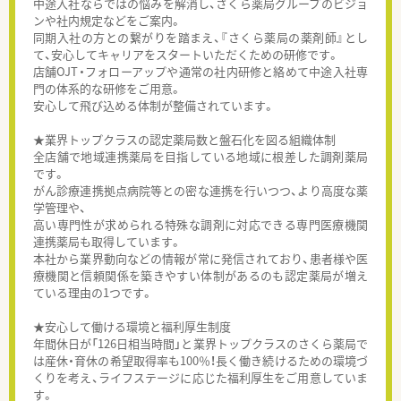
中途入社ならではの悩みを解消し、さくら薬局グループのビジョ
ンや社内規定などをご案内。
同期入社の方との繋がりを踏まえ、『さくら薬局の薬剤師』とし
て、安心してキャリアをスタートいただくための研修です。
店舗OJT・フォローアップや通常の社内研修と絡めて中途入社専
門の体系的な研修をご用意。
安心して飛び込める体制が整備されています。
★業界トップクラスの認定薬局数と盤石化を図る組織体制
全店舗で地域連携薬局を目指している地域に根差した調剤薬局
です。
がん診療連携拠点病院等との密な連携を行いつつ、より高度な薬
学管理や、
高い専門性が求められる特殊な調剤に対応できる専門医療機関
連携薬局も取得しています。
本社から業界動向などの情報が常に発信されており、患者様や医
療機関と信頼関係を築きやすい体制があるのも認定薬局が増え
ている理由の1つです。
★安心して働ける環境と福利厚生制度
年間休日が「126日相当時間」と業界トップクラスのさくら薬局で
は産休・育休の希望取得率も100％！長く働き続けるための環境づ
くりを考え、ライフステージに応じた福利厚生をご用意していま
す。