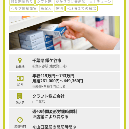
教育制度あり
シフト制
かかりつけ薬剤師
大手チェーン
ヘルプ体制充実
高収入
在宅
~18時までの職場
千葉県 鎌ケ谷市
新鎌ヶ谷駅 (東武野田線)
勤務地
年収419万円～743万円
月給261,000円～449,360円
給与
※経験・各種手当による
クラフト株式会社
山口薬局
法人名
週40時間変形労働時間制
※店舗により異なる
勤務時間
≪山口薬局の開局時間≫