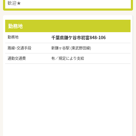
歓迎★
勤務地
勤務地
千葉県鎌ケ谷市初富848-106
路線・交通手段
新鎌ヶ谷駅 (東武野田線)
通勤交通費
有／規定により支給