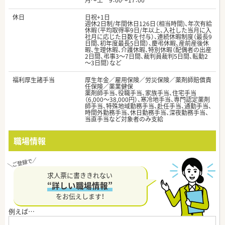
月～土 9：00～17：00
休日
日祝+1日
週休2日制/年間休日126日（相当時間)、年次有給
休暇（平均取得率9日/年以上、入社した当月に入
社月に応じた日数を付与）、連続休暇制度（最長9
日間、初年度最長5日間）、慶弔休暇、産前産後休
暇、生理休暇、介護休暇、特別休暇（配偶者の出産
2日間、弔事3～7日間、裁判員裁判5日間、転勤2
～3日間）など
福利厚生諸手当
厚生年金／雇用保険／労災保険／薬剤師賠償責
任保険／薬業健保
薬剤師手当、役職手当、家族手当、住宅手当
（6,000～38,000円）、寒冷地手当、専門認定薬剤
師手当、特殊地域勤務手当、赴任手当、通勤手当、
時間外勤務手当、休日勤務手当、深夜勤務手当、
当直手当など対象者のみ支給
職場情報
求人票に書ききれない
“詳しい職場情報”
をお伝えします！