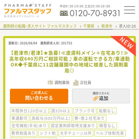
平日9：30-19：00 土日10：00-19：00
薬剤師の転職・求人サイト ファルマスタッフ
千葉県
君津市
求人ID：20
更新日：
2026/08/04
薬剤師求人ID：
201753
【君津市/君津】★急募！≪皮膚科メイン＋在宅あり！≫
高年収640万円ご相談可能♪車の運転できる方/車通勤
OK◆千葉県に11店舗展開中の地域に根差した調剤薬
局◎
調剤薬局
正社員
この求人に
検討リストに
問い合わせる
追加
年間休日120日以上
週32h以上
ブランク可
転勤なし
車通勤可
高給与(600万円以上)
寮・借上社宅あり
住宅補助(手当)あり
認定薬剤師取得支援あり
積雪なし
教育制度あり
シフト制
大手チェーン以外
ヘルプ体制充実