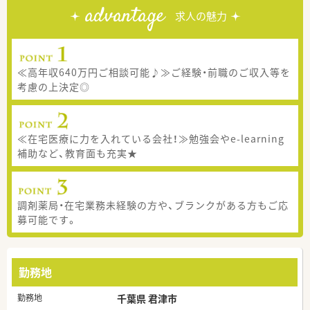
advantage
求人の魅力
≪高年収640万円ご相談可能♪≫ご経験・前職のご収入等を
考慮の上決定◎
≪在宅医療に力を入れている会社！≫勉強会やe-learning
補助など、教育面も充実★
調剤薬局・在宅業務未経験の方や、ブランクがある方もご応
募可能です。
勤務地
勤務地
千葉県 君津市