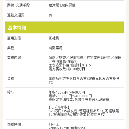
路線・交通手段
君津駅 (JR内房線)
通勤交通費
有
基本情報
雇用形態
正社員
業種
調剤薬局
業務内容
調剤／監査／服薬指導／在宅業務（居宅）／配達
／在宅業務（施設）
主な応需科目：皮膚科メイン
処方箋枚数：約100枚/日
資格
薬剤師免許をお持ちの方（取得見込みの方を含
む）
給与
年収450万円～640万円
月給280,000円～400,000円
※想定平均残業、各種手当を含んだ総額
【モデル年収】
620万円/35歳女性・管理経験あり・在宅経験無
し（勤務薬剤師/想定残業10時間含む）
勤務時間
月～土
9：00～18：30（休憩60分）