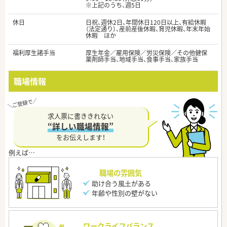
※上記のうち、週5日
休日
日祝、週休2日、年間休日120日以上、有給休暇
（法定通り）、産前産後休暇、育児休暇、年末年始
休暇 ほか
福利厚生諸手当
厚生年金／雇用保険／労災保険／その他健保
薬剤師手当、地域手当、食事手当、家族手当
職場情報
求人票に書ききれない
“詳しい職場情報”
をお伝えします！
職場の雰囲気
助け合う風土がある
年齢や性別の壁がない
ワークライフバランス