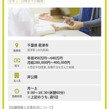
在宅
~18時までの職場
千葉県 君津市
君津駅 (JR内房線)
勤務地
年収450万円～640万円
月給280,000円～400,000円
給与
※想定平均残業、各種手当を含んだ総額
非公開
法人名
月～土
9：00～18：30（休憩60分）
勤務時間
※上記のうち、週5日
【店舗情報と応需状況について】