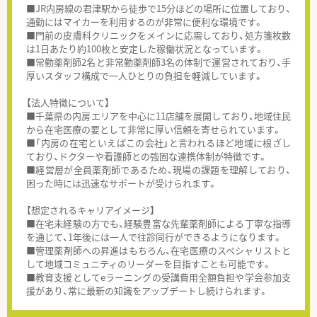
■JR内房線の君津駅から徒歩で15分ほどの場所に位置しており、
通勤にはマイカーを利用するのが非常に便利な環境です。
■門前の皮膚科クリニックをメインに応需しており、処方箋枚数
は1日あたり約100枚と安定した稼働状況となっています。
■常勤薬剤師2名と非常勤薬剤師3名の体制で運営されており、手
厚いスタッフ構成で一人ひとりの負担を軽減しています。
【法人特徴について】
■千葉県の内房エリアを中心に11店舗を展開しており、地域住民
から在宅医療の要として非常に厚い信頼を寄せられています。
■「内房の在宅といえばこの会社」と言われるほど地域に根ざし
ており、ドクターや看護師との強固な連携体制が特徴です。
■経営層が全員薬剤師であるため、現場の課題を理解しており、
困った時には迅速なサポートが受けられます。
【想定されるキャリアイメージ】
■在宅未経験の方でも、経験豊富な先輩薬剤師による丁寧な指導
を通じて、1年後には一人で往診同行ができるようになります。
■管理薬剤師への昇進はもちろん、在宅医療のスペシャリストと
して地域コミュニティのリーダーを目指すことも可能です。
■教育支援としてeラーニングの受講費用全額負担や学会参加支
援があり、常に最新の知識をアップデートし続けられます。