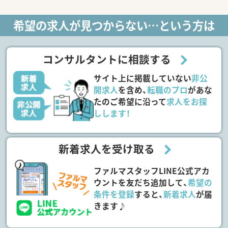
希望の求人が見つからない…という方は
コンサルタントに相談する
サイト上に掲載していない
非公
開求人
を含め、
転職のプロ
があな
たのご希望に沿って
求人をお探
しします！
新着求人を受け取る
ファルマスタッフLINE公式アカ
ウントを友だち追加して、
希望の
条件を登録
すると、
新着求人
が届
きます♪