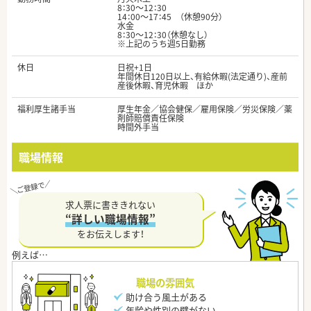
8：30～12：30
14：00～17：45 （休憩90分）
水金
8：30～12：30（休憩なし）
※上記のうち週5日勤務
休日
日祝+1日
年間休日120日以上、有給休暇(法定通り)、産前
産後休暇、育児休暇 ほか
福利厚生諸手当
厚生年金／協会健保／雇用保険／労災保険／薬
剤師賠償責任保険
時間外手当
職場情報
求人票に書ききれない
“詳しい職場情報”
をお伝えします！
職場の雰囲気
助け合う風土がある
年齢や性別の壁がない