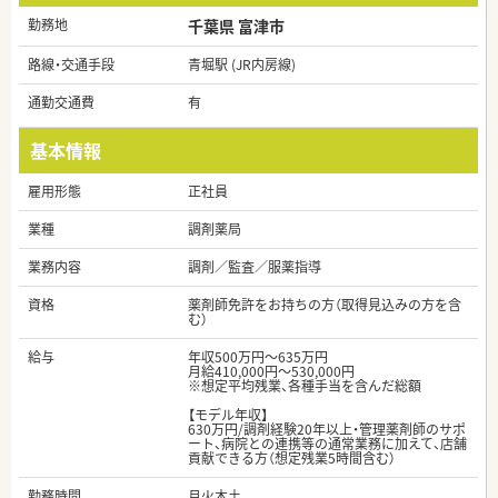
勤務地
千葉県 富津市
路線・交通手段
青堀駅 (JR内房線)
通勤交通費
有
基本情報
雇用形態
正社員
業種
調剤薬局
業務内容
調剤／監査／服薬指導
資格
薬剤師免許をお持ちの方（取得見込みの方を含
む）
給与
年収500万円～635万円
月給410,000円～530,000円
※想定平均残業、各種手当を含んだ総額
【モデル年収】
630万円/調剤経験20年以上・管理薬剤師のサポ
ート、病院との連携等の通常業務に加えて、店舗
貢献できる方（想定残業5時間含む）
勤務時間
月火木土