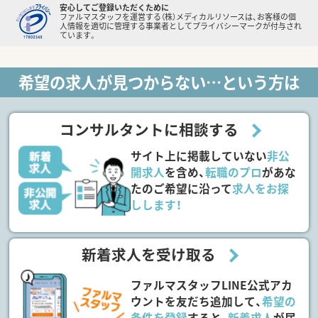
安心してご登録いただくために
ファルマスタッフを運営する（株）メディカルリソースは、お客様の個
人情報を適切に管理する事業者としてプライバシーマークが付与され
ています。
希望の求人が見つからない…という方は
コンサルタントに相談する
サイト上に掲載していない
非公
開求人
を含め、
転職のプロ
があな
たのご希望に沿って
求人をお探
しします！
新着求人を受け取る
ファルマスタッフLINE公式アカ
ウントを友だち追加して、
希望の
条件を登録
すると、
新着求人
が届