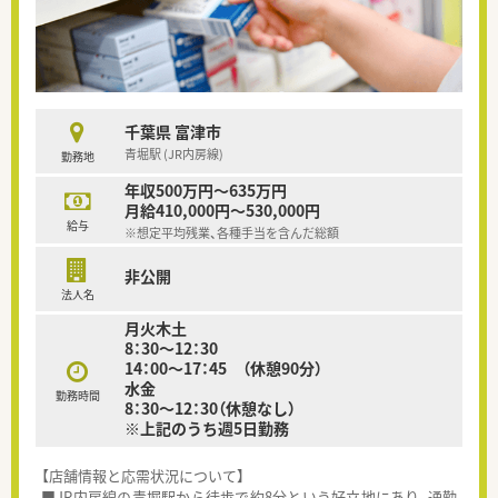
千葉県 富津市
青堀駅 (JR内房線)
勤務地
年収500万円～635万円
月給410,000円～530,000円
給与
※想定平均残業、各種手当を含んだ総額
非公開
法人名
月火木土
8：30～12：30
14：00～17：45 （休憩90分）
水金
勤務時間
8：30～12：30（休憩なし）
※上記のうち週5日勤務
【店舗情報と応需状況について】
■JR内房線の青堀駅から徒歩で約8分という好立地にあり、通勤