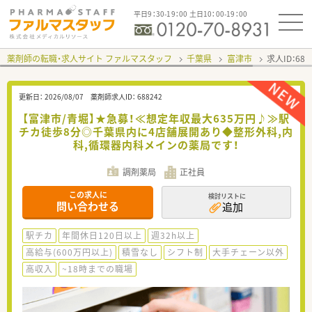
平日9：30-19：00 土日10：00-19：00
薬剤師の転職・求人サイト ファルマスタッフ
千葉県
富津市
求人ID：68
更新日：
2026/08/07
薬剤師求人ID：
688242
【富津市/青堀】★急募！≪想定年収最大635万円♪≫駅
チカ徒歩8分◎千葉県内に4店舗展開あり◆整形外科,内
科,循環器内科メインの薬局です！
調剤薬局
正社員
この求人に
検討リストに
問い合わせる
追加
駅チカ
年間休日120日以上
週32h以上
高給与(600万円以上)
積雪なし
シフト制
大手チェーン以外
高収入
~18時までの職場