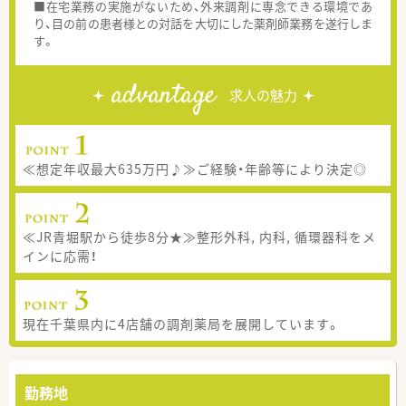
■在宅業務の実施がないため、外来調剤に専念できる環境であ
り、目の前の患者様との対話を大切にした薬剤師業務を遂行しま
す。
advantage
求人の魅力
≪想定年収最大635万円♪≫ご経験・年齢等により決定◎
≪JR青堀駅から徒歩8分★≫整形外科, 内科, 循環器科をメ
インに応需！
現在千葉県内に4店舗の調剤薬局を展開しています。
勤務地