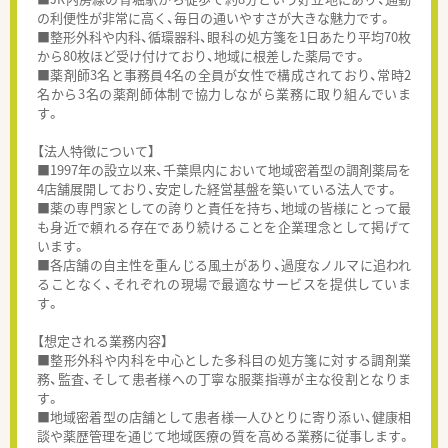
の利便性が非常に高く、毎日の通いやすさが大きな魅力です。
■整形外科や内科、循環器科、眼科の処方箋を1日あたり平均70枚
から80枚ほど受け付けており、地域に根差した薬局です。
■薬剤師3名と事務員4名の全員が女性で構成されており、常時2
名から3名の薬剤師体制で協力しながら業務に取り組んでいま
す。
【法人特徴について】
■1997年の設立以来、千葉県内において地域密着型の調剤薬局を
4店舗展開しており、安定した経営基盤を築いている法人です。
■薬の専門家としての誇りと責任を持ち、地域の皆様にとって最
も身近で頼れる存在であり続けることを企業理念として掲げて
います。
■各店舗の自主性を重んじる風土があり、過度なノルマに追われ
ることなく、それぞれの現場で最適なサービスを提供していま
す。
【想定される業務内容】
■整形外科や内科を中心とした多科目の処方箋に対する調剤業
務、監査、そして患者様への丁寧な服薬指導が主な役割となりま
す。
■地域密着型の店舗として患者様一人ひとりに寄り添い、健康相
談や薬歴管理を通じて地域医療の質を高める業務に従事します。