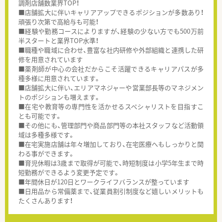
調剤店舗数業界TOP！
■店舗拡大に伴いキャリアアップできるポジションが多数あり！
頑張り次第で高給与も可能！
■経験や勤務コースによりますが、経験の少ない方でも500万前
半スタートと業界TOP水準！
■職種や職域に合わせ、豊富な社内研修や外部組織と連携した研
修を用意されています
■薬剤師が中心の会社だからこそ活躍できるキャリアパスが多
種多様に用意されています。
■店舗拡大に伴い、エリアマネジャーや営業部長等のマネジメン
トのポジションも増えます。
■在宅や教育等の専門性を活かせるスペシャリストを目指すこ
とも可能です。
■その他にも、管理部門や商品部門等の本社スタッフなど活動領
域は多種多様です。
■在宅実施店舗は年々増加しており、在宅医療へもしっかりと関
わる事ができます。
■育児休暇は3歳まで取得が可能で、時短制度は小学5年生まで時
短勤務ができるよう変更予定です。
■年間休日が120日とワークライフバランスが整っています
■日用品から常備薬まで、従業員割引制度など嬉しいメリットも
たくさんあります！