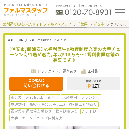
平日9：30-19：00 土日10：00-19：00
薬剤師の転職・求人サイト ファルマスタッフ
千葉県
浦安市
ウエルシア
更新日：
2026/07/31
薬剤師求人ID：
202819
【浦安市/新浦安】≪福利厚生&教育制度充実の大手チェ
ーン≫高待遇が魅力/年収515万円～！調剤併設店舗の
募集です♪
ドラッグストア(調剤あり)
正社員
この求人に
検討リストに
問い合わせる
追加
駅チカ
週32h以上
新卒可
未経験可
ブランク可
車通勤可
高給与(600万円以上)
寮・借上社宅あり
認定薬剤師取得支援あり
教育制度あり
シフト制
大手チェーン
ヘルプ体制充実