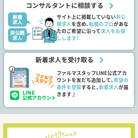
コンサルタントに相談する
サイト上に掲載していない
非公
開求人
を含め、
転職のプロ
があな
たのご希望に沿って
求人をお探
しします！
新着求人を受け取る
ファルマスタッフLINE公式アカ
ウントを友だち追加して、
希望の
条件を登録
すると、
新着求人
が届
きます♪