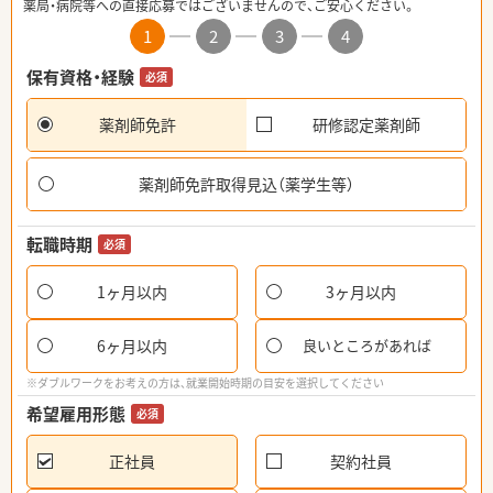
薬局・病院等への直接応募ではございませんので、ご安心ください。
1
2
3
4
保有資格・経験
必須
薬剤師免許
研修認定薬剤師
薬剤師免許取得見込（薬学生等）
転職時期
必須
1ヶ月以内
3ヶ月以内
6ヶ月以内
良いところがあれば
※ダブルワークをお考えの方は、就業開始時期の目安を選択してください
希望雇用形態
必須
正社員
契約社員