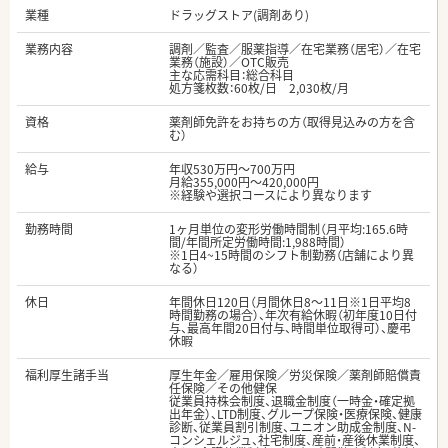
業種
ドラッグストア(調剤あり)
業務内容
調剤／監査／服薬指導／在宅業務（居宅）／在宅
業務（施設）／OTC販売
主な応需科目：総合科目
処方箋枚数：60枚/日 2,030枚/月
資格
薬剤師免許をお持ちの方（取得見込みの方を含
む）
給与
年収530万円～700万円
月給355,000円～420,000円
※経験や選択コースにより異なります
勤務時間
1ヶ月単位の変形労働時間制（月平均:165.6時
間/年間所定労働時間:1,988時間）
※1日4~15時間のシフト制勤務（店舗により異
なる）
休日
年間休日120日（月間休日8～11日※1日平均8
時間勤務の場合）、年次有給休暇（初年度10日付
与、最高年間20日付与、時間単位取得可）、慶弔
休暇
福利厚生諸手当
厚生年金／雇用保険／労災保険／薬剤師賠償責
任保険／その他健保
従業員持株会制度、退職金制度（一時金・確定拠
出年金）、LTD制度、グループ保険・医療保険、健康
診断、従業員割引制度、ユニオン助成金制度、N-
コンシェルジュ、社宅制度、産前・産後休業制度、