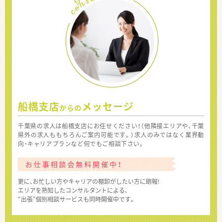
船橋支店
メッセージ
からの
千葉県の求人は船橋支店にお任せください！（他隣接エリアや、千葉
県外の求人ももちろんご案内可能です。）求人のみではなく業界動
向・キャリアプランなど何でもご相談下さい。
お仕事相談会無料開催中！
更に、お忙しい方やキャリアの棚卸がしたい方に朗報!
エリアを熟知したコンサルタントによる、
“出張”個別相談サービスも同時開催中です。