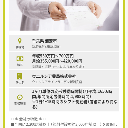
千葉県 浦安市
新浦安駅 (JR京葉線)
勤務地
年収530万円～700万円
月給355,000円～420,000円
給与
※経験や選択コースにより異なります
ウエルシア薬局株式会社
ウエルシアライフガーデン新浦安店
法人名
1ヶ月単位の変形労働時間制（月平均:165.6時
間/年間所定労働時間:1,988時間）
※1日4~15時間のシフト制勤務（店舗により異な
勤務時間
る）
・・＊ 会社の特徴 ＊・・
■全国に2,200店舗以上（調剤併設型約2,000店舗以上）を展開し