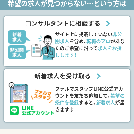
希望の求人が見つからない…という方は
コンサルタントに相談する
サイト上に掲載していない
非公
開求人
を含め、
転職のプロ
があな
たのご希望に沿って
求人をお探
しします！
新着求人を受け取る
ファルマスタッフLINE公式アカ
ウントを友だち追加して、
希望の
条件を登録
すると、
新着求人
が届
きます♪