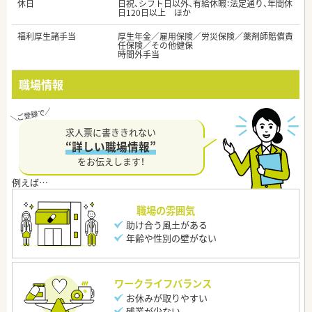
休日
日祝、シフト日以外、有給休暇：法定通り、年間休
日120日以上 ほか
福利厚生諸手当
厚生年金／雇用保険／労災保険／薬剤師賠償責
任保険／その他健保
時間外手当
職場情報
求人票に書ききれない
“詳しい職場情報”
をお伝えします！
職場の雰囲気
助け合う風土がある
年齢や性別の壁がない
ワークライフバランス
お休みが取りやすい
残業が少ない