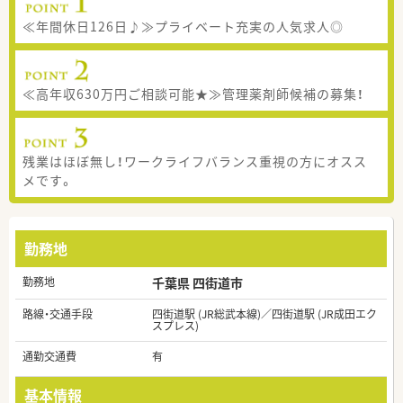
≪年間休日126日♪≫プライベート充実の人気求人◎
≪高年収630万円ご相談可能★≫管理薬剤師候補の募集！
残業はほぼ無し！ワークライフバランス重視の方にオスス
メです。
勤務地
勤務地
千葉県 四街道市
路線・交通手段
四街道駅 (JR総武本線)／四街道駅 (JR成田エク
スプレス)
通勤交通費
有
基本情報