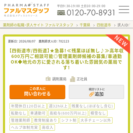
平日9：30-19：00 土日10：00-19：00
薬剤師の転職・求人サイト ファルマスタッフ
千葉県
四街道市
求人ID：
更新日：
2026/08/07
薬剤師求人ID：
702123
【四街道市/四街道】★急募！≪残業ほぼ無し♪≫高年収
600万円ご相談可能◎管理薬剤師候補の募集/車通勤
OK◆地元の方に愛される落ち着いた雰囲気の薬局で
す！
調剤薬局
正社員
この求人に
検討リストに
問い合わせる
追加
年間休日120日以上
週32h以上
残業なし(ほぼなし含む)
転勤なし
車通勤可
高給与(600万円以上)
積雪なし
管理薬剤師
教育制度あり
シフト制
大手チェーン以外
ヘルプ体制充実
高収入