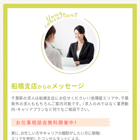
船橋支店
メッセージ
からの
千葉県の求人は船橋支店にお任せください！（他隣接エリアや、千葉
県外の求人ももちろんご案内可能です。）求人のみではなく業界動
向・キャリアプランなど何でもご相談下さい。
お仕事相談会無料開催中！
更に、お忙しい方やキャリアの棚卸がしたい方に朗報!
エリアを熟知したコンサルタントによる、