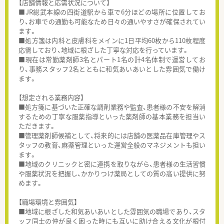
【店舗情報と応需状況について】
■JR総武本線の四街道駅から車で6分ほどの場所に位置してお
り、お車での通勤も可能なため日々の通いやすさが確保されてい
ます。
■処方箋は内科と皮膚科をメインに1日平均60枚から110枚程度
応需しており、地域に根ざした丁寧な対応を行っています。
■現在は常勤薬剤師3名とパート1名の計4名体制で運営してお
り、事務スタッフ2名とともに和気あいあいとした雰囲気で働け
ます。
【想定される業務内容】
■処方箋に基づいた正確な調剤業務や監査、患者様の不安を解消
するための丁寧な服薬指導といった薬剤師の基本業務を担当い
ただきます。
■管理薬剤師候補として、将来的には店舗の医薬品在庫管理やス
タッフの教育、麻薬管理といった運営全般のマネジメントも担い
ます。
■地域のクリニックと密に連携を取りながら、患者様の生活習慣
や服薬状況を把握し、かかりつけ薬局としての質の高い提供に努
めます。
【職場環境と雰囲気】
■地域に根ざした和気あいあいとした雰囲気の職場であり、スタ
ッフ同士の仲が良く困った時にも互いに助け合える文化が根付