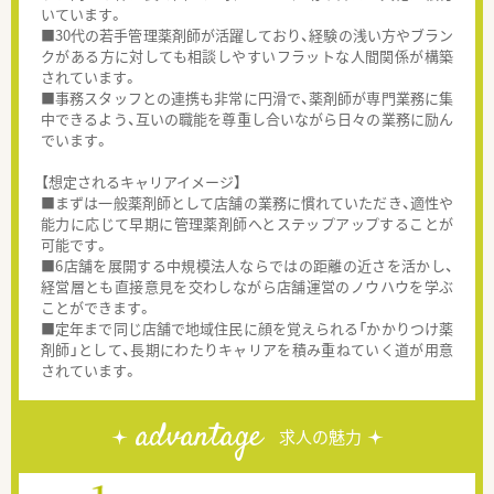
いています。
■30代の若手管理薬剤師が活躍しており、経験の浅い方やブラン
クがある方に対しても相談しやすいフラットな人間関係が構築
されています。
■事務スタッフとの連携も非常に円滑で、薬剤師が専門業務に集
中できるよう、互いの職能を尊重し合いながら日々の業務に励ん
でいます。
【想定されるキャリアイメージ】
■まずは一般薬剤師として店舗の業務に慣れていただき、適性や
能力に応じて早期に管理薬剤師へとステップアップすることが
可能です。
■6店舗を展開する中規模法人ならではの距離の近さを活かし、
経営層とも直接意見を交わしながら店舗運営のノウハウを学ぶ
ことができます。
■定年まで同じ店舗で地域住民に顔を覚えられる「かかりつけ薬
剤師」として、長期にわたりキャリアを積み重ねていく道が用意
されています。
advantage
求人の魅力