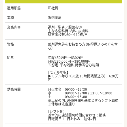
雇用形態
正社員
業種
調剤薬局
業務内容
調剤／監査／服薬指導
主な応需科目：内科, 皮膚科
処方箋枚数：60～110枚/日
資格
薬剤師免許をお持ちの方（取得見込みの方を含
む）
給与
年収450万円～630万円
月給280,000円～380,000円
※想定・平均残業、諸手当含む総額
【モデル年収】
▶モデル年収：（50歳 10時間残業込み） 620万
円
勤務時間
月火木金 09：00～19：30
水 09：00～12：00 / 13：00～18：00
土 09：00～15：00
※上記の内、週40時間を基本とするシフト勤務
※休憩は法定通り
【シフト例】
基本的に店舗開局時間に合わせて勤務
日曜祝日＋1日お休み 週休2日