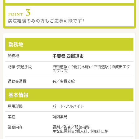
病院経験のみの方もご応募可能です！
勤務地
勤務地
千葉県 四街道市
路線・交通手段
四街道駅 (JR総武本線)／四街道駅 (JR成田エク
スプレス)
通勤交通費
有／実費支給
基本情報
雇用形態
パート・アルバイト
業種
調剤薬局
業務内容
調剤／監査／服薬指導
主な応需科目：婦人科、小児科ほか