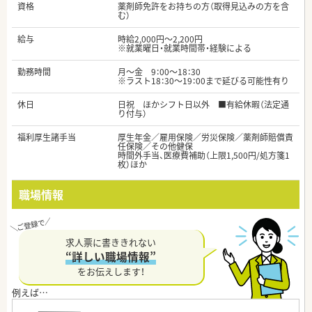
資格
薬剤師免許をお持ちの方（取得見込みの方を含
む）
給与
時給2,000円～2,200円
※就業曜日・就業時間帯・経験による
勤務時間
月～金 9：00～18：30
※ラスト18：30～19：00まで延びる可能性有り
休日
日祝 ほかシフト日以外 ■有給休暇（法定通
り付与）
福利厚生諸手当
厚生年金／雇用保険／労災保険／薬剤師賠償責
任保険／その他健保
時間外手当、医療費補助（上限1,500円/処方箋1
枚）ほか
職場情報
求人票に書ききれない
“詳しい職場情報”
をお伝えします！