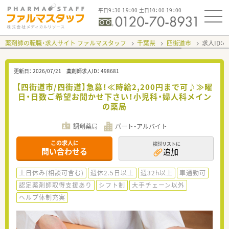
平日9：30-19：00 土日10：00-19：00
薬剤師の転職・求人サイト ファルマスタッフ
千葉県
四街道市
求人ID：
更新日：
2026/07/21
薬剤師求人ID：
498681
【四街道市/四街道】急募！≪時給2,200円まで可♪≫曜
日・日数ご希望お聞かせ下さい！小児科・婦人科メイン
の薬局
調剤薬局
パート・アルバイト
この求人に
検討リストに
問い合わせる
追加
土日休み(相談可含む)
週休2.5日以上
週32h以上
車通勤可
認定薬剤師取得支援あり
シフト制
大手チェーン以外
ヘルプ体制充実