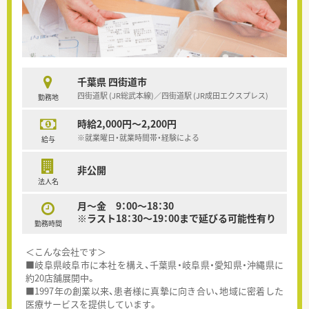
千葉県 四街道市
四街道駅 (JR総武本線)／四街道駅 (JR成田エクスプレス)
勤務地
時給2,000円～2,200円
※就業曜日・就業時間帯・経験による
給与
非公開
法人名
月～金 9：00～18：30
※ラスト18：30～19：00まで延びる可能性有り
勤務時間
＜こんな会社です＞
■岐阜県岐阜市に本社を構え、千葉県・岐阜県・愛知県・沖縄県に
約20店舗展開中。
■1997年の創業以来、患者様に真摯に向き合い、地域に密着した
医療サービスを提供しています。