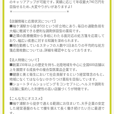
のキャリアアップが可能です。実績に応じて年収最大740万円を
目指せるため、大変やりがいがありますよ！
＊------------------------------------------＊
【店舗情報と応需状況について】
■袖ケ浦駅から徒歩5分という好立地にあり、毎日の通勤負担を
大幅に軽減できる便利な調剤併設型の薬局です。
■近隣の医療機関から多岐にわたる面対応の処方箋を応需して
おり、幅広い疾患に対する知識を深められます。
■現在勤務しているスタッフの人数や1日あたりの平均的な処方
箋応需枚数については、詳細を確認中となっております。
【法人特徴について】
■創業150年以上の歴史を持ち、北陸地域を中心に全国600店舗以
上を展開する成長中の複合型医薬品企業です。
■健康と美と衛生において社会貢献するという経営理念のもと、
地域になくてはならないかかりつけ薬局を目指しています。
■ショートタイムショッピングをコンセプトに、ヘルスや調剤を
1店舗に集約した利便性の高い店舗づくりが特徴です。
【こんな方にオススメ】
■袖ケ浦駅から徒歩で通える範囲にお住まいで、大手企業の安定
した経営基盤のもとで腰を据えて長く働き続けたい方に最適で
す。