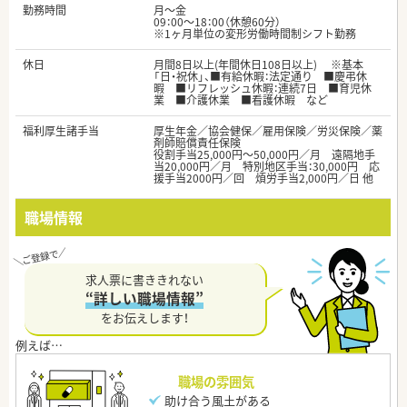
勤務時間
月～金
09：00～18：00（休憩60分）
※1ヶ月単位の変形労働時間制シフト勤務
休日
月間8日以上(年間休日108日以上) ※基本
「日・祝休」、■有給休暇：法定通り ■慶弔休
暇 ■リフレッシュ休暇：連続7日 ■育児休
業 ■介護休業 ■看護休暇 など
福利厚生諸手当
厚生年金／協会健保／雇用保険／労災保険／薬
剤師賠償責任保険
役割手当25,000円～50,000円／月 遠隔地手
当20,000円／月 特別地区手当：30,000円 応
援手当2000円／回 煩労手当2,000円／日 他
職場情報
求人票に書ききれない
“詳しい職場情報”
をお伝えします！
職場の雰囲気
助け合う風土がある