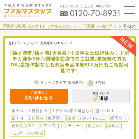
平日9：30-19：00 土日10：00-19：00
薬剤師の転職・求人サイト ファルマスタッフ
千葉県
袖ケ浦市
求人ID：
更新日：
2026/08/07
薬剤師求人ID：
572637
【袖ヶ浦市/袖ヶ浦】★急募！≪貴重な土日祝休み♪≫駅
チカ徒歩5分◎調剤併設店でのご就業/未経験の方も
OK/応援体制なども充実◆高年収600万円もご相談可
能です！
ドラッグストア(調剤あり)
正社員
この求人に
検討リストに
問い合わせる
追加
駅チカ
土日祝休み
土日休み(相談可含む)
週32h以上
新卒可
未経験可
車通勤可
高給与(600万円以上)
積雪なし
教育制度あり
シフト制
大手チェーン
総合科目
高収入
~18時までの職場