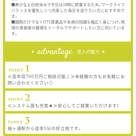
■希少な土日祝休みで平日は18時に終業するため、ワークライフ
バランスを優先しつつ充実した毎日を送りたい方におすすめで
す。
■調剤だけでなくOTC医薬品や未病の知識も幅広く身につけ、地
域の患者様の健康をトータルでサポートしたい方に向いていま
す。
advantage
求人の魅力
≪高年収700万円ご相談可能♪≫未経験の方もお気軽にお
問い合わせください◎
≪システム面も充実★≫安心してご就業いただけます！
袖ヶ浦駅から徒歩5分の好立地です。