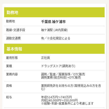
勤務地
勤務地
千葉県 袖ケ浦市
路線・交通手段
袖ケ浦駅 (JR内房線)
通勤交通費
有／※会社規定による
基本情報
雇用形態
正社員
業種
ドラッグストア(調剤あり)
業務内容
調剤／監査／服薬指導／OTC販売
調剤業務（総合科目）+OTC販売
資格
薬剤師免許をお持ちの方（取得見込みの方を含
む）
給与
年収514万円～740万円
月給240,000円～350,000円
※経験・年齢・就業条件により考慮します