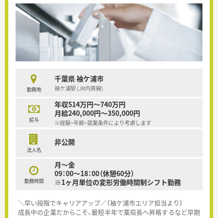
千葉県 袖ケ浦市
袖ケ浦駅 (JR内房線)
勤務地
年収514万円～740万円
月給240,000円～350,000円
給与
※経験・年齢・就業条件により考慮します
非公開
法人名
月～金
09：00～18：00（休憩60分）
勤務時間
※1ヶ月単位の変形労働時間制シフト勤務
＼早い段階でキャリアアップ／（袖ケ浦市エリア担当より）
成長中の企業だからこそ、最短半年で薬局長へ昇格するなど早期