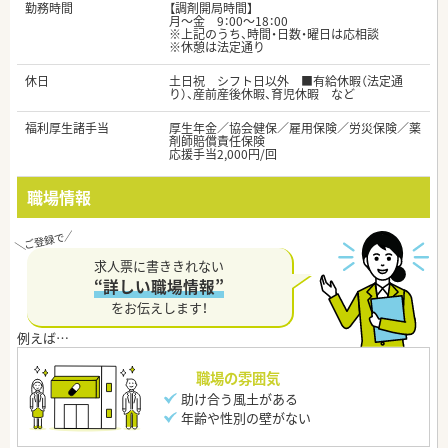
勤務時間
【調剤開局時間】
月～金 9：00～18：00
※上記のうち、時間・日数・曜日は応相談
※休憩は法定通り
休日
土日祝 シフト日以外 ■有給休暇（法定通
り）、産前産後休暇、育児休暇 など
福利厚生諸手当
厚生年金／協会健保／雇用保険／労災保険／薬
剤師賠償責任保険
応援手当2,000円/回
職場情報
求人票に書ききれない
“詳しい職場情報”
をお伝えします！
職場の雰囲気
助け合う風土がある
年齢や性別の壁がない