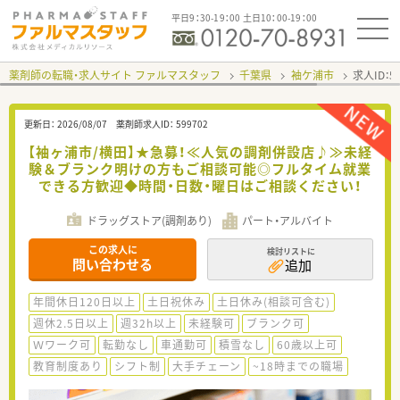
平日9：30-19：00 土日10：00-19：00
薬剤師の転職・求人サイト ファルマスタッフ
千葉県
袖ケ浦市
求人ID：
更新日：
2026/08/07
薬剤師求人ID：
599702
【袖ヶ浦市/横田】★急募！≪人気の調剤併設店♪≫未経
験＆ブランク明けの方もご相談可能◎フルタイム就業
できる方歓迎◆時間・日数・曜日はご相談ください！
ドラッグストア(調剤あり)
パート・アルバイト
この求人に
検討リストに
問い合わせる
追加
年間休日120日以上
土日祝休み
土日休み(相談可含む)
週休2.5日以上
週32h以上
未経験可
ブランク可
Ｗワーク可
転勤なし
車通勤可
積雪なし
60歳以上可
教育制度あり
シフト制
大手チェーン
~18時までの職場