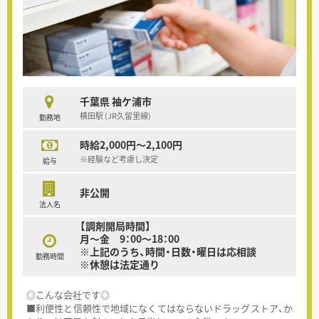
千葉県 袖ケ浦市
横田駅 (JR久留里線)
勤務地
時給2,000円～2,100円
※経験など考慮し決定
給与
非公開
法人名
【調剤開局時間】
月～金 9：00～18：00
※上記のうち、時間・日数・曜日は応相談
勤務時間
※休憩は法定通り
◎こんな会社です◎
■利便性と信頼性で地域になくてはならないドラッグストア、か