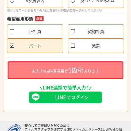
6ヶ月以内
良いところがあれば
※ダブルワークをお考えの方は、就業開始時期の目安を選択してください
希望雇用形態
必須
正社員
契約社員
パート
派遣
1箇所
未入力の必須項目が
あります
LINE連携で簡単入力！
安心してご登録いただくために
ファルマスタッフを運営する（株）メディカルリソースは、お客様の個