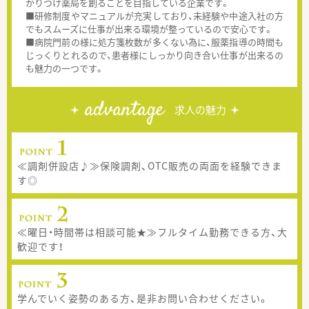
かりつけ薬局を創ることを目指している企業です。
■研修制度やマニュアルが充実しており、未経験や中途入社の方
でもスムーズに仕事が出来る環境が整っているので安心です。
■病院門前の様に処方箋枚数が多くない為に、服薬指導の時間も
じっくりとれるので、患者様にしっかり向き合い仕事が出来るの
も魅力の一つです。
advantage
求人の魅力
≪調剤併設店♪≫保険調剤、OTC販売の両面を経験できま
す◎
≪曜日・時間帯は相談可能★≫フルタイム勤務できる方、大
歓迎です！
学んでいく姿勢のある方、是非お問い合わせください。