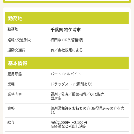
勤務地
勤務地
千葉県 袖ケ浦市
路線・交通手段
横田駅 (JR久留里線)
通勤交通費
有／会社規定による
基本情報
雇用形態
パート・アルバイト
業種
ドラッグストア(調剤あり)
業務内容
調剤／監査／服薬指導／OTC販売
面対応
資格
薬剤師免許をお持ちの方（取得見込みの方を含
む）
給与
時給2,000円～2,100円
※経験など考慮し決定