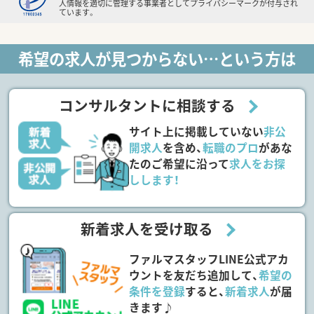
人情報を適切に管理する事業者としてプライバシーマークが付与され
ています。
希望の求人が見つからない…という方は
コンサルタントに相談する
サイト上に掲載していない
非公
開求人
を含め、
転職のプロ
があな
たのご希望に沿って
求人をお探
しします！
新着求人を受け取る
ファルマスタッフLINE公式アカ
ウントを友だち追加して、
希望の
条件を登録
すると、
新着求人
が届
きます♪