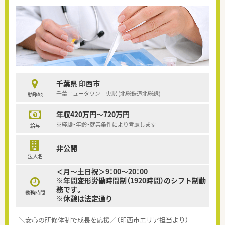
千葉県 印西市
千葉ニュータウン中央駅 (北総鉄道北総線)
勤務地
年収420万円～720万円
※経験・年齢・就業条件により考慮します
給与
非公開
法人名
＜月～土日祝＞9：00～20：00
※年間変形労働時間制（1920時間）のシフト制勤
務です。
勤務時間
※休憩は法定通り
＼安心の研修体制で成長を応援／（印西市エリア担当より）