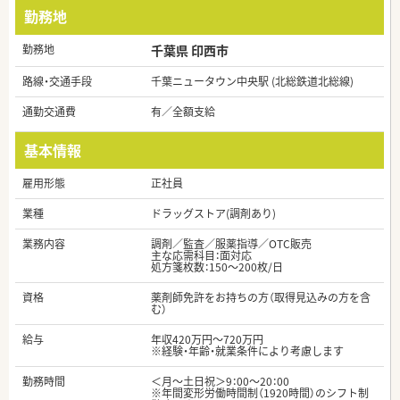
勤務地
勤務地
千葉県 印西市
路線・交通手段
千葉ニュータウン中央駅 (北総鉄道北総線)
通勤交通費
有／全額支給
基本情報
雇用形態
正社員
業種
ドラッグストア(調剤あり)
業務内容
調剤／監査／服薬指導／OTC販売
主な応需科目：面対応
処方箋枚数：150～200枚/日
資格
薬剤師免許をお持ちの方（取得見込みの方を含
む）
給与
年収420万円～720万円
※経験・年齢・就業条件により考慮します
勤務時間
＜月～土日祝＞9：00～20：00
※年間変形労働時間制（1920時間）のシフト制