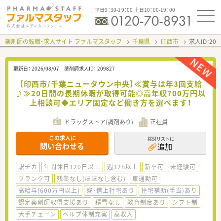
平日9：30-19：00 土日10：00-19：00
薬剤師の転職・求人サイト ファルマスタッフ
千葉県
印西市
求人ID：20
更新日：
2026/08/07
薬剤師求人ID：
209827
【印西市/千葉ニュータウン中央】≪賞与は年3回支給
♪≫20日間の長期休暇が取得可能◎高年収700万円以
上相談可◆エリア固定など働き方を選べます！
ドラッグストア(調剤あり)
正社員
この求人に
検討リストに
問い合わせる
追加
駅チカ
年間休日120日以上
週32h以上
新卒可
未経験可
ブランク可
残業なし(ほぼなし含む)
車通勤可
高給与(600万円以上)
寮・借上社宅あり
住宅補助(手当)あり
認定薬剤師取得支援あり
積雪なし
教育制度あり
シフト制
大手チェーン
ヘルプ体制充実
高収入