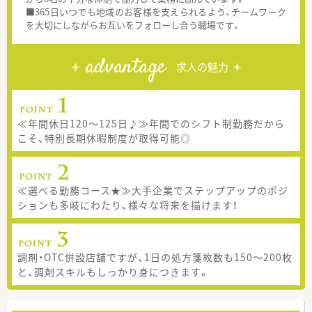
■365日いつでも地域のお客様を支えられるよう、チームワーク
を大切にしながらお互いをフォローし合う職場です。
advantage
求人の魅力
≪年間休日120～125日♪≫年間でのシフト制勤務だから
こそ、特別長期休暇制度が取得可能◎
≪選べる勤務コース★≫大手企業でステップアップのポジ
ションも多岐にわたり、様々な将来を描けます！
調剤・OTC併設店舗ですが、1日の処方箋枚数も150～200枚
と、調剤スキルもしっかり身につきます。