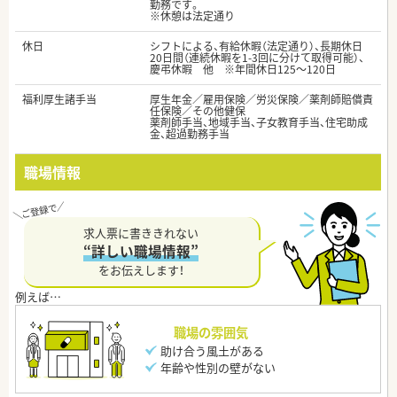
勤務です。
※休憩は法定通り
休日
シフトによる、有給休暇（法定通り）、長期休日
20日間（連続休暇を1-3回に分けて取得可能）、
慶弔休暇 他 ※年間休日125～120日
福利厚生諸手当
厚生年金／雇用保険／労災保険／薬剤師賠償責
任保険／その他健保
薬剤師手当、地域手当、子女教育手当、住宅助成
金、超過勤務手当
職場情報
求人票に書ききれない
“詳しい職場情報”
をお伝えします！
職場の雰囲気
助け合う風土がある
年齢や性別の壁がない