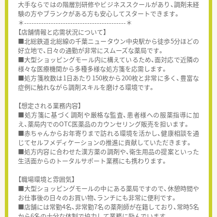
大手ならではの階層別研修やビジネススクールがあり、調剤未経
験の方やブランクがある方も安心してスタートできます。
＊------------------------------------------＊
【店舗情報と応需状況について】
■北総鉄道北総線の千葉ニュータウン中央駅から徒歩5分ほどの
好立地で、日々の通勤が非常にスムーズな薬局です。
■大型ショッピングモール内に構えているため、面対応で近隣の
様々な医療機関から多種多様な処方箋を応需します。
■処方箋枚数は1日あたり150枚から200枚と非常に多く、豊富な
症例に触れながら調剤スキルを磨ける環境です。
【想定される業務内容】
■処方箋に基づく調剤や厳格な監査、患者様への服薬指導に加
え、薬局内でのOTC医薬品のカウンセリング販売を担います。
■赤ちゃんからお年寄りまで訪れる環境を活かし、健康相談を通
じてセルフメディケーションの推進に貢献していただきます。
■処方内容に合わせた漢方薬の調剤や、衛生用品の提案といった
生活面からのトータルサポート業務にも携わります。
【職場環境と雰囲気】
■大型ショッピングモールの中にある薬局ですので、休憩時間や
お仕事後の日々のお買い物、ランチにも非常に便利です。
■店舗には常勤4名、非常勤7名の薬剤師が在籍しており、常時5名
から6名の十分な体制で協力して業務に励んでいます。