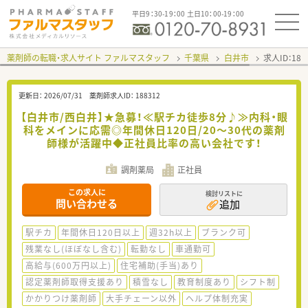
平日9：30-19：00 土日10：00-19：00
薬剤師の転職・求人サイト ファルマスタッフ
千葉県
白井市
求人ID：18
更新日：
2026/07/31
薬剤師求人ID：
188312
【白井市/西白井】★急募！≪駅チカ徒歩8分♪≫内科・眼
科をメインに応需◎年間休日120日/20～30代の薬剤
師様が活躍中◆正社員比率の高い会社です！
調剤薬局
正社員
この求人に
検討リストに
問い合わせる
追加
駅チカ
年間休日120日以上
週32h以上
ブランク可
残業なし(ほぼなし含む)
転勤なし
車通勤可
高給与(600万円以上)
住宅補助(手当)あり
認定薬剤師取得支援あり
積雪なし
教育制度あり
シフト制
かかりつけ薬剤師
大手チェーン以外
ヘルプ体制充実