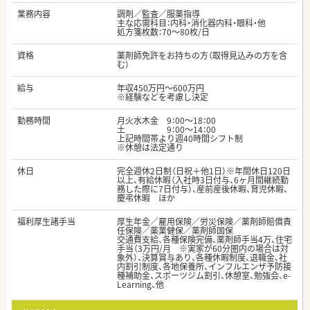
業務内容
調剤／監査／服薬指導
主な応需科目：内科・消化器内科・眼科・他
処方箋枚数：70～80枚/日
資格
薬剤師免許をお持ちの方（取得見込みの方を含
む）
給与
年収450万円～600万円
※経験などを考慮し決定
勤務時間
月火水木金 9：00～18：00
土 9：00～14：00
上記時間帯より週40時間シフト制
※休憩は法定通り
休日
完全週休2日制（日祝＋他1日）※年間休日120日
以上、有給休暇（入社時3日付与、6ヶ月間継続勤
務した際に7日付与）、産前産後休暇、育児休暇、
慶弔休暇 ほか
福利厚生諸手当
厚生年金／雇用保険／労災保険／薬剤師賠償責
任保険／薬業健保／薬剤師国保
交通費支給、各種保険完備、薬剤師手当4万、住宅
手当（3万円/月 ※実家が60分圏内の場合は対
象外）、決算賞与あり、各種休暇制度、退職金、社
内割引制度、各地保養所、インフルエンザ予防接
種補助金、スポーツジム割引、休憩室、勉強会、e-
Learning、他