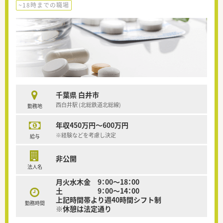
~18時までの職場
千葉県 白井市
西白井駅 (北総鉄道北総線)
勤務地
年収450万円～600万円
※経験などを考慮し決定
給与
非公開
法人名
月火水木金 9：00～18：00
土 9：00～14：00
上記時間帯より週40時間シフト制
勤務時間
※休憩は法定通り