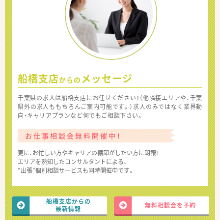
船橋支店
メッセージ
からの
千葉県の求人は船橋支店にお任せください！（他隣接エリアや、千葉
県外の求人ももちろんご案内可能です。）求人のみではなく業界動
向・キャリアプランなど何でもご相談下さい。
お仕事相談会無料開催中！
更に、お忙しい方やキャリアの棚卸がしたい方に朗報!
エリアを熟知したコンサルタントによる、
“出張”個別相談サービスも同時開催中です。
船橋支店からの
無料相談会を予約
最新情報