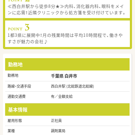
≪西白井駅から徒歩8分★≫内科、消化器内科、眼科をメイ
ンに応需！近隣クリニックから処方箋を受け付けています。
1都3県に展開中！月の残業時間は平均10時間程で、働きや
すさが魅力の会社♪
勤務地
勤務地
千葉県 白井市
路線・交通手段
西白井駅 (北総鉄道北総線)
通勤交通費
有／全額支給
基本情報
雇用形態
正社員
業種
調剤薬局