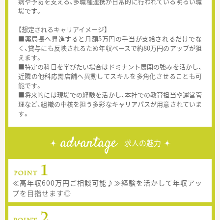
病や予防を支える、多職種連携が日常的に行われている明るい職
場です。
【想定されるキャリアイメージ】
■薬局長へ昇進すると月額5万円の手当が支給されるだけでな
く、賞与にも反映されるため年収ベースで約80万円のアップが狙
えます。
■特定の科目を学びたい場合はドミナント展開の強みを活かし、
近隣の他科応需店舗へ異動してスキルを多角化させることも可
能です。
■将来的には現場での経験を活かし、本社での教育担当や運営管
理など、組織の中核を担う多彩なキャリアパスが用意されていま
す。
advantage
求人の魅力
≪高年収600万円ご相談可能♪≫経験を活かして年収アッ
プを目指せます◎