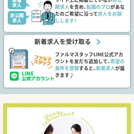
開求人
を含め、
転職のプロ
があな
たのご希望に沿って
求人をお探
しします！
新着求人を受け取る
ファルマスタッフLINE公式アカ
ウントを友だち追加して、
希望の
条件を登録
すると、
新着求人
が届
きます♪