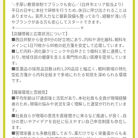
＼手厚い教育体制でブランクも安心／（白井市エリア担当より）
平日の日中に本社で研修を行うため、休日に呼び出されることは
ありません。音声入力など最新設備も整っており、経験が浅い方
やブランクがある方も安心してスタートできます。
＊------------------------------------------＊
【店舗情報と応需状況について】
■西白井駅から徒歩8分の好立地にあり、内科や消化器科、眼科を
メインに1日70枚から80枚の処方箋を安定して応需しています。
■しだ内科・消化器クリニックや白井さとう眼科と密に連携して
おり、地域住民の健康を支える専門性の高い医療を提供していま
す。
■医薬品の採用品目数は約1,200品目と幅広く、眼科領域の特化
型処方箋から内科全般まで多岐にわたる知見を深められる環境
です。
【職場環境と雰囲気】
■平均年齢は37歳前後と活気があり、本社社員も全員が現場経験
者のため、現場の悩みや状況を深く理解した運営が行われていま
す。
■社長自らが現場の意見を直接聞きに来るなど風通しが良く、自
分の思いやアイデアを会社に伝えやすい自己申告制度も存在し
ます。
■管理栄養士も多数在籍しており、薬だけでなく栄養面からも未