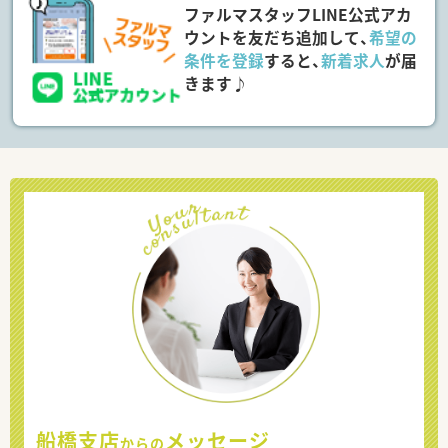
ファルマスタッフLINE公式アカ
ウントを友だち追加して、
希望の
条件を登録
すると、
新着求人
が届
きます♪
船橋支店
メッセージ
からの