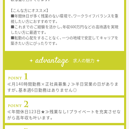
【こんな方にオススメ】
■年間休日が多く残業のない環境で、ワークライフバランスを重
視したい方におすすめです。
■これまでのご経験を活かし、年収600万円などの高待遇を実現
したい方に最適です。
■転勤の心配をすることなく、一つの地域で安定してキャリアを
築きたい方にぴったりです。
advantage
求人の魅力
≪月140時間勤務×正社員募集♪≫半日営業の日がありま
すが、基本週6日勤務はありません◎
≪年間休日123日★≫残業なし！プライベートを充実させな
がら高年収も叶います。