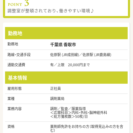
調整室が整頓されており、働きやすい環境♪
勤務地
勤務地
千葉県 香取市
路線・交通手段
佐原駅 (JR成田線)／佐原駅 (JR鹿島線)
通勤交通費
有／上限 20,000円まで
基本情報
雇用形態
正社員
業種
調剤薬局
業務内容
調剤／監査／服薬指導
＜応需科目＞内科・外科・脳神経外科
＜処方箋枚数＞50枚/日
資格
薬剤師免許をお持ちの方（取得見込みの方を含
む）