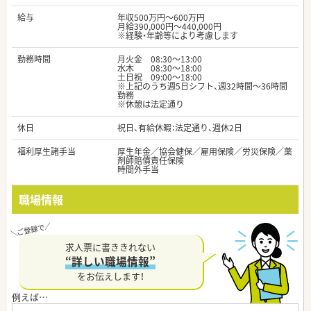
給与
年収500万円～600万円
月給390,000円～440,000円
※経験・年齢等により考慮します
勤務時間
月火金 08:30～13:00
水木 08:30～18:00
土日祝 09:00～18:00
※上記のうち週5日シフト、週32時間～36時間
勤務
※休憩は法定通り
休日
祝日、有給休暇：法定通り、週休2日
福利厚生諸手当
厚生年金／協会健保／雇用保険／労災保険／薬
剤師賠償責任保険
時間外手当
職場情報
求人票に書ききれない
“詳しい職場情報”
をお伝えします！