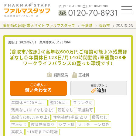
平日9：30-19：00 土日10：00-19：00
薬剤師の転職・求人サイト ファルマスタッフ
千葉県
香取市
求人ID：23
更新日：
2026/07/31
薬剤師求人ID：
237964
【香取市/佐原】≪高年収600万円ご相談可能♪≫残業ほ
ぼなし◎年間休日123日/月140時間勤務/車通勤OK◆
ワークライフバランスの整った環境です！
調剤薬局
正社員
この求人に
検討リストに
問い合わせる
追加
年間休日120日以上
週32h以上
ブランク可
残業なし(ほぼなし含む)
転勤なし
車通勤可
高給与(600万円以上)
住宅補助(手当)あり
積雪なし
空港近く
教育制度あり
シフト制
大手チェーン以外
高収入
~18時までの職場