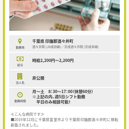
千葉県 印旛郡酒々井町
酒々井駅 (JR成田線)／京成酒々井駅 (京成本線)
勤務地
時給2,200円～2,200円
給与
非公開
法人名
月～土 8：30～17：00（休憩60分）
※上記の内、週5日シフト勤務
勤務時間
平日のみ相談可能！
≪こんな病院です≫
■2019年12月に千葉県富里市より千葉県印旛郡酒々井町に移転
新築されました。