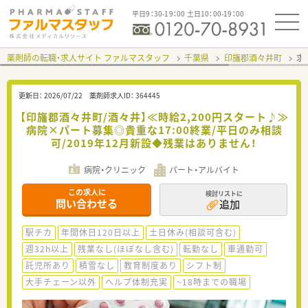
平日9：30-19：00 土日10：00-19：00
薬剤師の転職・求人サイト ファルマスタッフ
千葉県
印旛郡酒々井町
求
更新日：
2026/07/22
薬剤師求人ID：
364445
【印旛郡酒々井町/酒々井】≪時給2,200円スタート♪≫
病院×パート募集◎貴重な17:00終業/平日のみ相談
可/2019年12月新設◆残業はありません！
病院・クリニック
パート・アルバイト
この求人に
検討リストに
問い合わせる
追加
駅チカ
年間休日120日以上
土日休み(相談可含む)
週32h以上
残業なし(ほぼなし含む)
転勤なし
車通勤可
託児所あり
積雪なし
教育制度あり
シフト制
大手チェーン以外
ヘルプ体制充実
~18時までの職場