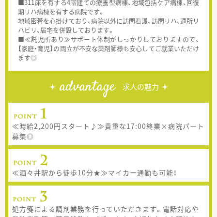
■311床を有する4階建ての療養型病棟、地域包括ケア病棟、回復
期リハ病棟を有する病院です。
地域密着を心掛けており、病院以外に訪問看護、訪問リハ、通所リ
ハビリ、居宅を併設しております。
■≪託児所あり≫サポート体制がしっかりしておりますので、
【家庭・育児】の両立が不安な薬剤師様も安心してご就業いただけ
ます◎
advantage
求人の魅力
≪時給2,200円スタート♪≫貴重な17:00終業×病院パート
募集◎
≪酒々井駅から徒歩10分★≫マイカー通勤も可能！
処方箋による調剤業務を行っていただきます。電話対応や