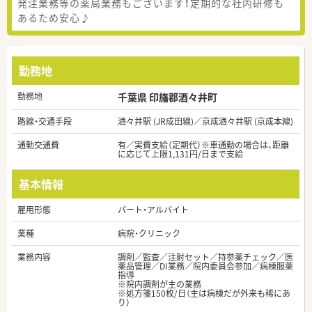
発注業務等の薬局業務もございます！定期的な社内研修も
あるため安心♪
勤務地
勤務地
千葉県 印旛郡酒々井町
路線・交通手段
酒々井駅 (JR成田線)／京成酒々井駅 (京成本線)
通勤交通費
有／実費支給（定期代）※車通勤の場合は、距離
に応じて上限1,131円/日まで支給
基本情報
雇用形態
パート・アルバイト
業種
病院・クリニック
業務内容
調剤／監査／注射セット／持参薬チェック／医
薬品管理／DI業務／院内委員会参加／病棟服薬
指導
※院内調剤が主の業務
※処方箋150枚/日（主は病棟だが外来も稀にあ
り）