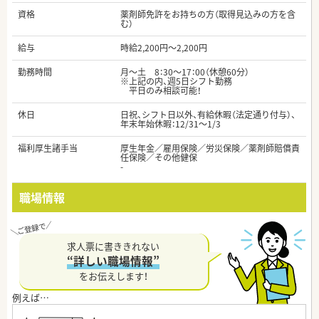
資格
薬剤師免許をお持ちの方（取得見込みの方を含
む）
給与
時給2,200円～2,200円
勤務時間
月～土 8：30～17：00（休憩60分）
※上記の内、週5日シフト勤務
平日のみ相談可能！
休日
日祝、シフト日以外、有給休暇（法定通り付与）、
年末年始休暇：12/31～1/3
福利厚生諸手当
厚生年金／雇用保険／労災保険／薬剤師賠償責
任保険／その他健保
-
職場情報
求人票に書ききれない
“詳しい職場情報”
をお伝えします！