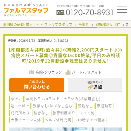
平日9：30-19：00 土日10：00-19：00
薬剤師の転職・求人サイト ファルマスタッフ
千葉県
印旛郡酒々井町
求
更新日：
2026/07/22
薬剤師求人ID：
718098
【印旛郡酒々井町/酒々井】≪時給2,200円スタート♪≫
病院×パート募集◎貴重な16:00終業/平日のみ相談
可/2019年12月新設◆残業はありません！
病院・クリニック
パート・アルバイト
この求人に
検討リストに
問い合わせる
追加
駅チカ
年間休日120日以上
土日休み(相談可含む)
週32h以上
残業なし(ほぼなし含む)
転勤なし
車通勤可
託児所あり
積雪なし
教育制度あり
シフト制
大手チェーン以外
ヘルプ体制充実
~18時までの職場