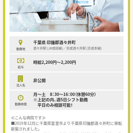
千葉県 印旛郡酒々井町
酒々井駅 (JR成田線)／京成酒々井駅 (京成本線)
勤務地
時給2,200円～2,200円
給与
非公開
法人名
月～土 8：30～16：00（休憩60分）
※上記の内、週5日シフト勤務
勤務時間
平日のみ相談可能！
≪こんな病院です≫
■2019年12月に千葉県富里市より千葉県印旛郡酒々井町に移転
新築されました。