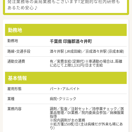
発注業務等の薬局業務もございます！定期的な社内研修も
あるため安心♪
勤務地
勤務地
千葉県 印旛郡酒々井町
路線・交通手段
酒々井駅 (JR成田線)／京成酒々井駅 (京成本線)
通勤交通費
有／実費支給（定期代）※車通勤の場合は、距離
に応じて上限1,131円/日まで支給
基本情報
雇用形態
パート・アルバイト
業種
病院・クリニック
業務内容
調剤／監査／注射セット／持参薬チェック／医
薬品管理／DI業務／院内委員会参加／病棟服薬
指導
※院内調剤が主の業務
※処方箋150枚/日（主は病棟だが外来も稀にあ
り）