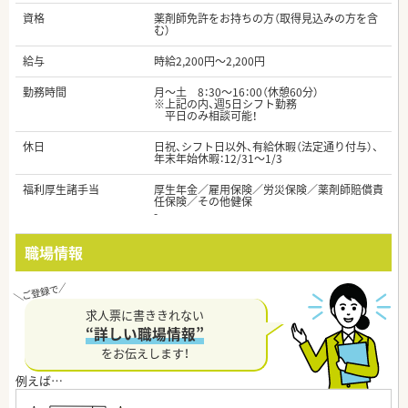
資格
薬剤師免許をお持ちの方（取得見込みの方を含
む）
給与
時給2,200円～2,200円
勤務時間
月～土 8：30～16：00（休憩60分）
※上記の内、週5日シフト勤務
平日のみ相談可能！
休日
日祝、シフト日以外、有給休暇（法定通り付与）、
年末年始休暇：12/31～1/3
福利厚生諸手当
厚生年金／雇用保険／労災保険／薬剤師賠償責
任保険／その他健保
-
職場情報
求人票に書ききれない
“詳しい職場情報”
をお伝えします！