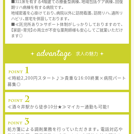
■311床を有する4階建ての療養型病棟、地域包括ケア病棟、回復
期リハ病棟を有する病院です。
地域密着を心掛けており、病院以外に訪問看護、訪問リハ、通所リ
ハビリ、居宅を併設しております。
■≪託児所あり≫サポート体制がしっかりしておりますので、
【家庭・育児】の両立が不安な薬剤師様も安心してご就業いただけ
ます◎
advantage
求人の魅力
≪時給2,200円スタート♪≫貴重な16:00終業×病院パート
募集◎
≪酒々井駅から徒歩10分★≫マイカー通勤も可能！
処方箋による調剤業務を行っていただきます。電話対応や