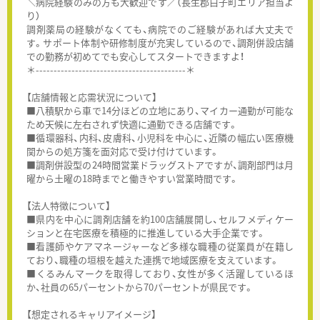
＼病院経験のみの方も大歓迎です／（長生郡白子町エリア担当よ
り）
調剤薬局の経験がなくても、病院でのご経験があれば大丈夫で
す。サポート体制や研修制度が充実しているので、調剤併設店舗
での勤務が初めてでも安心してスタートできますよ！
＊------------------------------------------＊
【店舗情報と応需状況について】
■八積駅から車で14分ほどの立地にあり、マイカー通勤が可能な
ため天候に左右されず快適に通勤できる店舗です。
■循環器科、内科、皮膚科、小児科を中心に、近隣の幅広い医療機
関からの処方箋を面対応で受け付けています。
■調剤併設型の24時間営業ドラッグストアですが、調剤部門は月
曜から土曜の18時までと働きやすい営業時間です。
【法人特徴について】
■県内を中心に調剤店舗を約100店舗展開し、セルフメディケー
ションと在宅医療を積極的に推進している大手企業です。
■看護師やケアマネージャーなど多様な職種の従業員が在籍し
ており、職種の垣根を越えた連携で地域医療を支えています。
■くるみんマークを取得しており、女性が多く活躍しているほ
か、社員の65パーセントから70パーセントが県民です。
【想定されるキャリアイメージ】