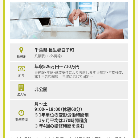
千葉県 長生郡白子町
八積駅 (JR外房線)
勤務地
年収526万円～710万円
※経験・年齢・就業条件により考慮します ※想定・平均残業、
給与
諸手当含む総額 年収に応じて固定
…
非公開
法人名
月～土
9：00～18：00（休憩60分）
※1年単位の変形労働時間制
勤務時間
1ヶ月平均は170時間程度
※年4回の研修時間を含む