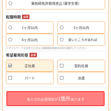
薬剤師免許取得見込（薬学生等）
転職時期
必須
1ヶ月以内
3ヶ月以内
6ヶ月以内
良いところがあれば
※ダブルワークをお考えの方は、就業開始時期の目安を選択してください
希望雇用形態
必須
正社員
契約社員
パート
派遣
1箇所
未入力の必須項目が
あります