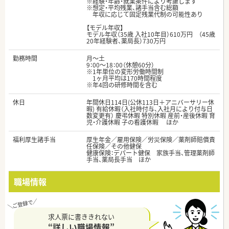
※経験・年齢・就業条件により考慮します
※想定・平均残業、諸手当含む総額
年収に応じて固定残業代制の可能性あり
【モデル年収】
モデル年収（35歳 入社10年目）610万円 （45歳
20年経験者、薬局長）730万円
勤務時間
月～土
9：00～18：00（休憩60分）
※1年単位の変形労働時間制
1ヶ月平均は170時間程度
※年4回の研修時間を含む
休日
年間休日114日(公休113日＋アニバーサリー休
暇) 有給休暇（入社時付与、入社月により付与日
数変更有） 慶弔休暇 特別休暇 産前・産後休暇 育
児・介護休暇 子の看護休暇 ほか
福利厚生諸手当
厚生年金／雇用保険／労災保険／薬剤師賠償責
任保険／その他健保
健康保険：デパート健保 家族手当、管理薬剤師
手当、薬局長手当 ほか
職場情報
求人票に書ききれない
“詳しい職場情報”