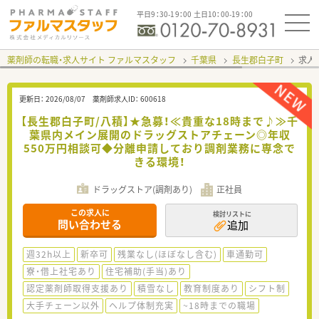
平日9：30-19：00 土日10：00-19：00
薬剤師の転職・求人サイト ファルマスタッフ
千葉県
長生郡白子町
求人I
更新日：
2026/08/07
薬剤師求人ID：
600618
【長生郡白子町/八積】★急募！≪貴重な18時まで♪≫千
葉県内メイン展開のドラッグストアチェーン◎年収
550万円相談可◆分離申請しており調剤業務に専念で
きる環境！
ドラッグストア(調剤あり)
正社員
この求人に
検討リストに
問い合わせる
追加
週32h以上
新卒可
残業なし(ほぼなし含む)
車通勤可
寮・借上社宅あり
住宅補助(手当)あり
認定薬剤師取得支援あり
積雪なし
教育制度あり
シフト制
大手チェーン以外
ヘルプ体制充実
~18時までの職場