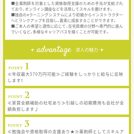
■全薬剤師を対象とした資格取得支援のための手当が支給され
ており、オンライン講座などを活用してスキルを磨けます。
■独自のeラーニングシステムにより初級からインストラクター
へとランクアップを目指し、着実に成長することができます。
■ご本人の希望と適性に応じて、在宅医療の分野へ専門的に進ん
でいくなど、多様なキャリアパスを描くことが可能です。
advantage
求人の魅力
≪年収最大570万円可能≫ご経験をしっかりと給与に反映
します！
≪家賃全額補助の社宅あり≫引越しの初期費用も会社が全
額負担します♪
≪勉強会や資格取得の支援あり★≫薬剤師としてスキルア