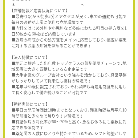
＊------------------------------------------＊
【店舗情報と応需状況について】
■最寄り駅から徒歩3分とアクセスが良く、車での通勤も可能で
毎日の通勤が非常に便利な立地環境です
■内科をはじめ外科や小児科など多岐にわたる科目の処方箋を1
日50枚から60枚ほど応需しています
■近隣の病院からの処方箋をメインに応需しており、幅広い疾患
に対するお薬の知識を深めることができます
【法人特徴について】
■地元に根差した出店数トップクラスの調剤薬局チェーンで、地
域医療に大きく貢献している安定企業です
■大手企業のグループ会社という強みを活かしており、経営基盤
がしっかりしていて将来性も抜群の環境です
■定年は65歳に設定されており、それ以降も再雇用制度を利用し
て長く安心して働き続けることが可能です
【勤務実態について】
■平日の開局時間は18時までとなっており、残業時間も月平均10
時間前後と少なめで帰りやすい環境です
■有給休暇の消化率が60～70%と高く、急なお休みにも柔軟に対
応できる体制です
■薬剤師の人数にゆとりを持たせているため、シフト調整がしや