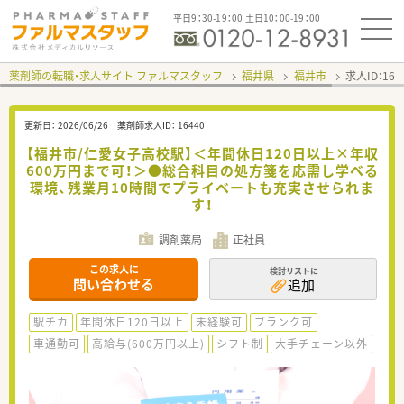
平日9：30-19：00 土日10：00-19：00
薬剤師の転職・求人サイト ファルマスタッフ
福井県
福井市
求人ID：16
更新日：
2026/06/26
薬剤師求人ID：
16440
【福井市/仁愛女子高校駅】＜年間休日120日以上×年収
600万円まで可！＞●総合科目の処方箋を応需し学べる
環境、残業月10時間でプライベートも充実させられま
す！
調剤薬局
正社員
この求人に
検討リストに
問い合わせる
追加
駅チカ
年間休日120日以上
未経験可
ブランク可
車通勤可
高給与(600万円以上)
シフト制
大手チェーン以外