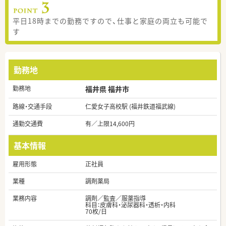
平日18時までの勤務ですので、仕事と家庭の両立も可能で
す
勤務地
勤務地
福井県 福井市
路線・交通手段
仁愛女子高校駅 (福井鉄道福武線)
通勤交通費
有／上限14,600円
基本情報
雇用形態
正社員
業種
調剤薬局
業務内容
調剤／監査／服薬指導
科目：皮膚科・泌尿器科・透析・内科
70枚/日