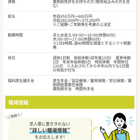
資格
薬剤師免許をお持ちの方（取得見込みの方を含
む）
給与
年収450万円～600万円
月給280,000円～375,000円
※ご経験・ご年齢等を考慮の上決定
勤務時間
月火水金土/09：00～18：00(休憩60分)
木/09：00～17：00(休憩60分)
※1日8時間、週40時間を限度とするシフト制勤
務
休日
週休2日制 有給休暇（初年度10日） 夏季休暇
2日 年末年始休暇5日 特別休暇 年間休日
120日 ※入社されてから半年以内でも5日間
の有給が付与
福利厚生諸手当
厚生年金／協会健保／雇用保険／労災保険／薬
剤師賠償責任保険
薬剤師手当 時間外手当
職場情報
求人票に書ききれない
“詳しい職場情報”
をお伝えします！