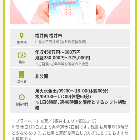
福井県 福井市
仁愛女子高校駅 (福井鉄道福武線)
勤務地
年収450万円～600万円
月給280,000円～375,000円
給与
※ご経験・ご年齢等を考慮の上決定
非公開
法人名
月火水金土/09：00～18：00(休憩60分)
木/09：00～17：00(休憩60分)
※1日8時間、週40時間を限度とするシフト制勤
勤務時間
務
＼プライベート充実／（福井市エリア担当より）
年間休日120日以上で完全週休2日制です。残業も月平均10時間
と少なめなので、お仕事と家庭を両立したい方にとてもおすすめ
の環境です