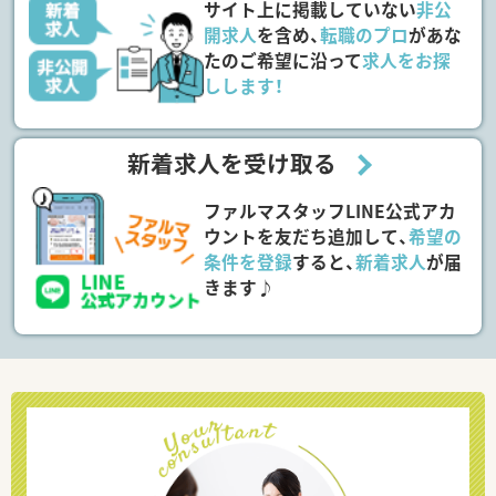
サイト上に掲載していない
非公
開求人
を含め、
転職のプロ
があな
たのご希望に沿って
求人をお探
しします！
新着求人を受け取る
ファルマスタッフLINE公式アカ
ウントを友だち追加して、
希望の
条件を登録
すると、
新着求人
が届
きます♪