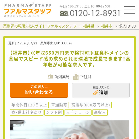
平日9：30-19：00 土日10：00-19：00
薬剤師の転職・求人サイト ファルマスタッフ
福井県
福井市
求人ID：33
更新日：
2026/07/22
薬剤師求人ID：
333028
【福井市】≪年収650万円まで検討可≫耳鼻科メインの
薬局でスピード感の求められる環境で成長できます！高
年収が可能な求人です。
調剤薬局
正社員
この求人に
検討リストに
問い合わせる
追加
年間休日120日以上
車通勤可
高給与(600万円以上)
寮・借上社宅あり
シフト制
大手チェーン
高収入