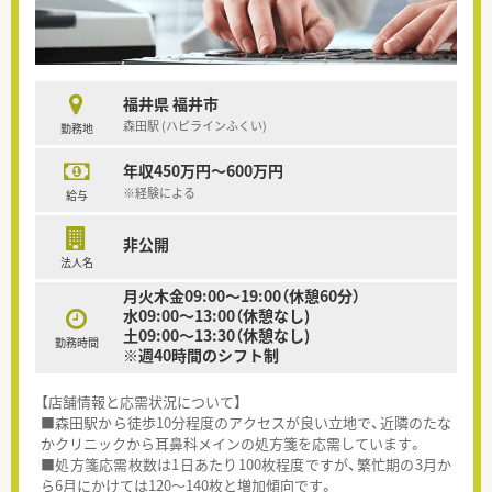
福井県 福井市
森田駅 (ハピラインふくい)
勤務地
年収450万円～600万円
※経験による
給与
非公開
法人名
月火木金09:00～19:00（休憩60分）
水09:00～13:00（休憩なし)
土09:00～13:30（休憩なし)
勤務時間
※週40時間のシフト制
【店舗情報と応需状況について】
■森田駅から徒歩10分程度のアクセスが良い立地で、近隣のたな
かクリニックから耳鼻科メインの処方箋を応需しています。
■処方箋応需枚数は1日あたり100枚程度ですが、繁忙期の3月か
ら6月にかけては120～140枚と増加傾向です。