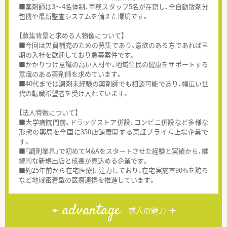
■薬剤師は3〜4名体制、事務スタッフ5名が在籍し、全自動散剤分
包機や最新監査システムを備えた環境です。
【募集背景と求める人物像について】
■今回は欠員補充のための募集であり、意欲のある方であれば早
期の入社を歓迎しており急募案件です。
■かかりつけ意識の高い人材や、地域住民の健康をサポートする
意識のある薬剤師を求めています。
■40代までは調剤未経験の薬剤師でも相談可能であり、幅広い世
代の転職希望者を受け入れています。
【法人特徴について】
■大学病院門前、ドラッグストア併設、コンビニ併設など多様な
形態の薬局を全国に350店舗展開する東証プライム上場企業で
す。
■「調剤業界」で初めてM&Aをスタートさせた経験と実績から、継
続的な新規出店と成長が見込める企業です。
■約25年前から在宅医療に注力しており、在宅実施率90%を誇る
など地域密着型の医療連携を推進しています。
advantage
求人の魅力