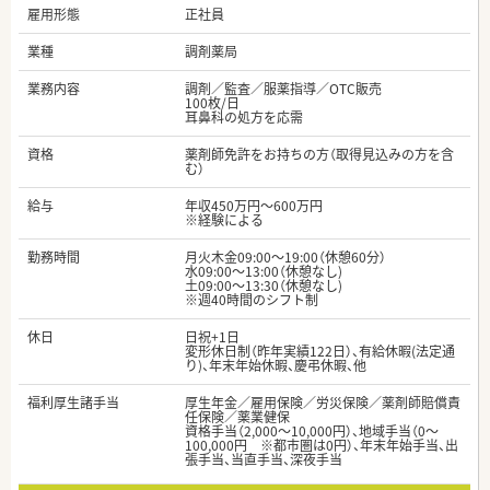
雇用形態
正社員
業種
調剤薬局
業務内容
調剤／監査／服薬指導／OTC販売
100枚/日
耳鼻科の処方を応需
資格
薬剤師免許をお持ちの方（取得見込みの方を含
む）
給与
年収450万円～600万円
※経験による
勤務時間
月火木金09:00～19:00（休憩60分）
水09:00～13:00（休憩なし)
土09:00～13:30（休憩なし)
※週40時間のシフト制
休日
日祝+1日
変形休日制（昨年実績122日）、有給休暇(法定通
り)、年末年始休暇、慶弔休暇、他
福利厚生諸手当
厚生年金／雇用保険／労災保険／薬剤師賠償責
任保険／薬業健保
資格手当（2,000～10,000円）、地域手当（0～
100,000円 ※都市圏は0円）、年末年始手当、出
張手当、当直手当、深夜手当