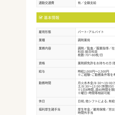
通勤交通費
有／全額支給
基本情報
雇用形態
パート・アルバイト
業種
調剤薬局
業務内容
調剤／監査／服薬指導／在宅
科目：総合科目
枚数：70～80枚/日
資格
薬剤師免許をお持ちの方（
給与
時給2,000円～2,500円
※ご経験・ご勤務条件等を
勤務時間
月火水木金/8：30～19：00
土/8：30～13：00（休憩0分）
※1日8時間、週40時間を
※曜日・時間等相談可能
休日
日祝、他シフトによる、有
福利厚生諸手当
厚生年金／雇用保険／労災
時間外手当