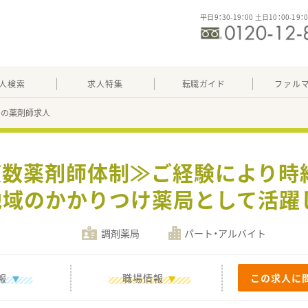
平日9：30-19：00 土日10：00-19：
人検索
求人特集
転職ガイド
ファル
65の薬剤師求人
複数薬剤師体制≫ご経験により時給
地域のかかりつけ薬局として活躍
調剤薬局
パート・アルバイト
報
職場情報
この求人に