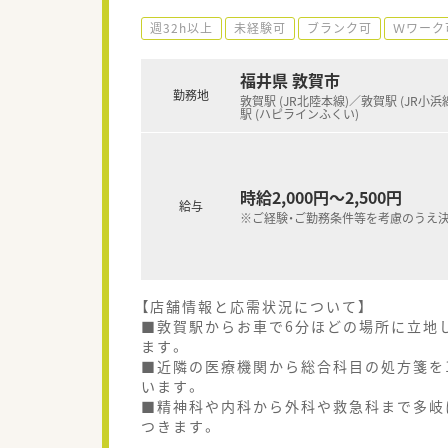
週32h以上
未経験可
ブランク可
Ｗワーク
福井県 敦賀市
勤務地
敦賀駅 (JR北陸本線)／敦賀駅 (JR小浜
駅 (ハピラインふくい)
時給2,000円～2,500円
給与
※ご経験・ご勤務条件等を考慮のうえ
【店舗情報と応需状況について】
■敦賀駅からお車で6分ほどの場所に立地
ます。
■近隣の医療機関から総合科目の処方箋を
います。
■精神科や内科から外科や救急科まで多岐
つきます。