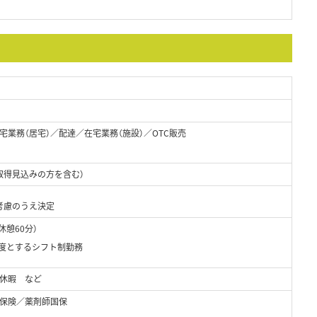
業務（居宅）／配達／在宅業務（施設）／OTC販売
取得見込みの方を含む）
考慮のうえ決定
（休憩60分）
限度とするシフト制勤務
給休暇 など
保険／薬剤師国保