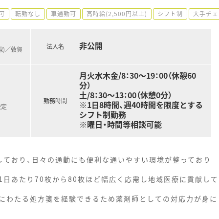
可
転勤なし
車通勤可
高時給(2,500円以上)
シフト制
大手チェ
非公開
法人名
線)／敦賀
月火水木金/8：30～19：00（休憩60
分）
土/8：30～13：00（休憩0分）
勤務時間
※1日8時間、週40時間を限度とする
決定
シフト制勤務
※曜日・時間等相談可能
しており、日々の通勤にも便利な通いやすい環境が整っており
1日あたり70枚から80枚ほど幅広く応需し地域医療に貢献して
にわたる処方箋を経験できるため薬剤師としての対応力が身に