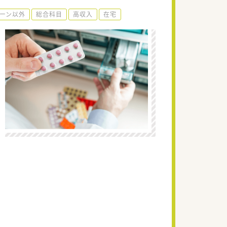
ーン以外
総合科目
高収入
在宅