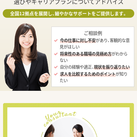
選びやキャリアプランについてアドバイス
全国12拠点を展開し、細やかなサポートをご提供します。
ご相談例
今の仕事に対し不安
があり、客観的な意
見がほしい
将来性のある職場の見極め方
がわから
ない
自分の経験や適正、
現状を振り返りたい
求人を比較するためのポイント
が知り
たい