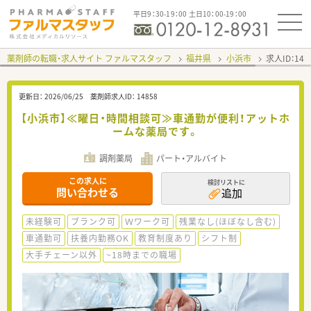
平日9：30-19：00 土日10：00-19：00
薬剤師の転職・求人サイト ファルマスタッフ
福井県
小浜市
求人ID：14
更新日：
2026/06/25
薬剤師求人ID：
14858
【小浜市】≪曜日・時間相談可≫車通勤が便利！アットホ
ームな薬局です。
調剤薬局
パート・アルバイト
この求人に
検討リストに
問い合わせる
追加
未経験可
ブランク可
Ｗワーク可
残業なし(ほぼなし含む)
車通勤可
扶養内勤務OK
教育制度あり
シフト制
大手チェーン以外
~18時までの職場