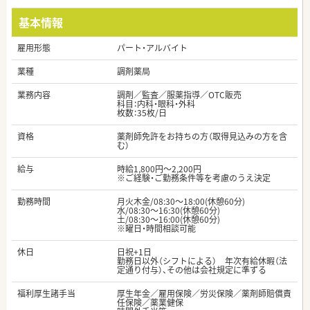
基本情報
雇用形態
パート・アルバイト
業種
調剤薬局
業務内容
調剤／監査／服薬指導／OTC販売
科目：内科・眼科・外科
枚数：35枚/日
資格
薬剤師免許をお持ちの方（取得見込みの方を含
む）
給与
時給1,800円～2,200円
※ご経験・ご勤務条件等を考慮のうえ決定
勤務時間
月火木金/08:30～18:00(休憩60分)
水/08:30～16:30(休憩60分)
土/08:30～16:00(休憩60分)
※曜日・時間相談可能
休日
日祝+1日
勤務日以外（シフトによる） 年次有給休暇（法
定通り付与）、その他は会社規定に準ずる
福利厚生諸手当
厚生年金／雇用保険／労災保険／薬剤師賠償責
任保険／薬業健保