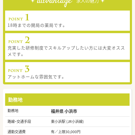
advantage
求人の魅力
18時までの開局の薬局です。
充実した研修制度でスキルアップしたい方には大変オスス
メです。
アットホームな雰囲気です。
勤務地
勤務地
福井県 小浜市
路線・交通手段
東小浜駅 (JR小浜線)
通勤交通費
有／上限30,000円