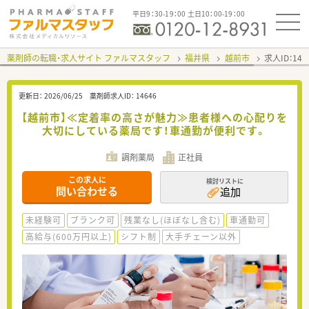
平日9：30-19：00 土日10：00-19：00
薬剤師の転職・求人サイト ファルマスタッフ
福井県
越前市
求人ID：14
更新日：
2026/06/25
薬剤師求人ID：
14646
【越前市】≪定着率の高さが魅力≫患者様への心配りを
大切にしている薬局です！車通勤が便利です。
調剤薬局
正社員
この求人に
検討リストに
問い合わせる
追加
未経験可
ブランク可
残業なし(ほぼなし含む)
車通勤可
高給与(600万円以上)
シフト制
大手チェーン以外