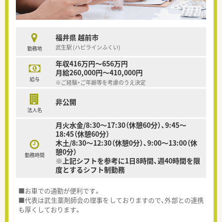
福井県 越前市
武生駅 (ハピラインふくい)
勤務地
年収416万円～656万円
月給260,000円～410,000円
給与
※ご経験・ご年齢等を考慮のうえ決定
非公開
法人名
月火水金/8:30～17:30（休憩60分）、9:45～
18:45（休憩60分）
木土/8:30～12:30（休憩0分）、9:00～13:00（休
憩0分）
勤務時間
※上記シフトを参考に1日8時間、週40時間を限
度とするシフト制勤務
■お車での通勤が便利です。
■代表は武生薬剤師会の理事をしておりますので、外部との連携
も厚くしております。