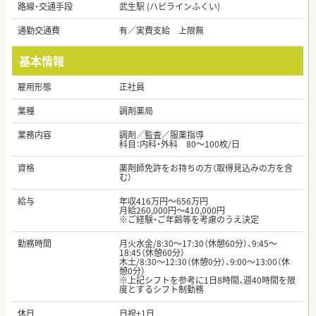
路線・交通手段
武生駅 (ハピラインふくい)
通勤交通費
有／実費支給 上限無
基本情報
雇用形態
正社員
業種
調剤薬局
業務内容
調剤／監査／服薬指導
科目：内科・外科 80～100枚/日
資格
薬剤師免許をお持ちの方（取得見込みの方を含
む）
給与
年収416万円～656万円
月給260,000円～410,000円
※ご経験・ご年齢等を考慮のうえ決定
勤務時間
月火水金/8:30～17:30（休憩60分）、9:45～
18:45（休憩60分）
木土/8:30～12:30（休憩0分）、9:00～13:00（休
憩0分）
※上記シフトを参考に1日8時間、週40時間を限
度とするシフト制勤務
休日
日祝+1日