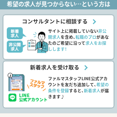
希望の求人が見つからない…という方は
コンサルタントに相談する
サイト上に掲載していない
非公
開求人
を含め、
転職のプロ
があな
たのご希望に沿って
求人をお探
しします！
新着求人を受け取る
ファルマスタッフLINE公式アカ
ウントを友だち追加して、
希望の
条件を登録
すると、
新着求人
が届
きます♪