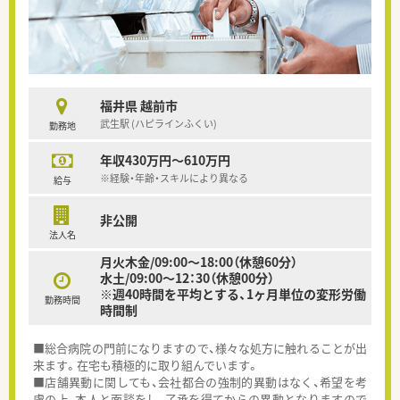
福井県 越前市
武生駅 (ハピラインふくい)
勤務地
年収430万円～610万円
※経験・年齢・スキルにより異なる
給与
非公開
法人名
月火木金/09:00～18:00（休憩60分）
水土/09:00～12：30（休憩00分）
※週40時間を平均とする、1ヶ月単位の変形労働
勤務時間
時間制
■総合病院の門前になりますので、様々な処方に触れることが出
来ます。在宅も積極的に取り組んでいます。
■店舗異動に関しても、会社都合の強制的異動はなく、希望を考
慮の上、本人と面談をし、了承を得てからの異動となりますので