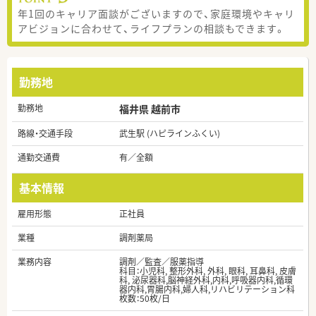
年1回のキャリア面談がございますので、家庭環境やキャリ
アビジョンに合わせて、ライフプランの相談もできます。
勤務地
勤務地
福井県 越前市
路線・交通手段
武生駅 (ハピラインふくい)
通勤交通費
有／全額
基本情報
雇用形態
正社員
業種
調剤薬局
業務内容
調剤／監査／服薬指導
科目：小児科, 整形外科, 外科, 眼科, 耳鼻科, 皮膚
科, 泌尿器科,脳神経外科,内科,呼吸器内科,循環
器内科,胃腸内科,婦人科,リハビリテーション科
枚数：50枚/日