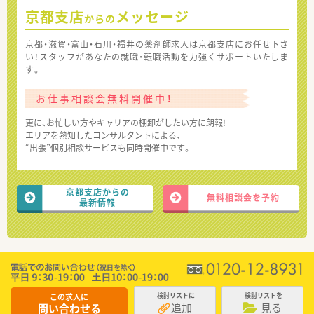
京都支店
メッセージ
からの
京都・滋賀・富山・石川・福井の薬剤師求人は京都支店にお任せ下さ
い！スタッフがあなたの就職・転職活動を力強くサポートいたしま
す。
お仕事相談会無料開催中！
更に、お忙しい方やキャリアの棚卸がしたい方に朗報!
エリアを熟知したコンサルタントによる、
“出張”個別相談サービスも同時開催中です。
京都支店からの
無料相談会を予約
最新情報
この求人に
検討リストに
検討リストを
追加
見る
問い合わせる