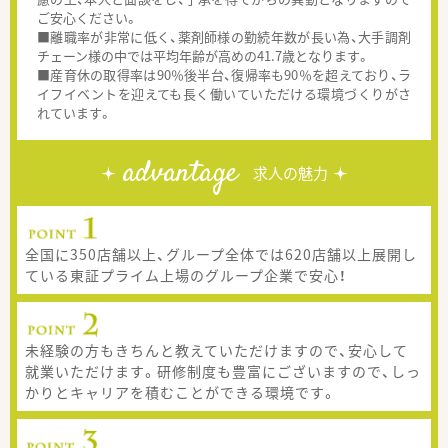
ご安心ください。
■離職率が非常に低く、薬剤師様の勤続年数が長い為、大手調剤
チェーン様の中では平均年齢が高めの41.7歳となります。
■産育休の取得率は90％後半台、復帰率も90％を超えており、ラ
イフイベントを迎えても長く働いていただける環境づくりがさ
れています。
advantage
求人の魅力
全国に350店舗以上、グループ全体では620店舗以上展開し
ている東証プライム上場のグループ企業で安心！
未経験の方もきちんと教えていただけますので、安心して
就業いただけます。研修制度も豊富にございますので、しっ
かりとキャリアを積むことができる環境です。