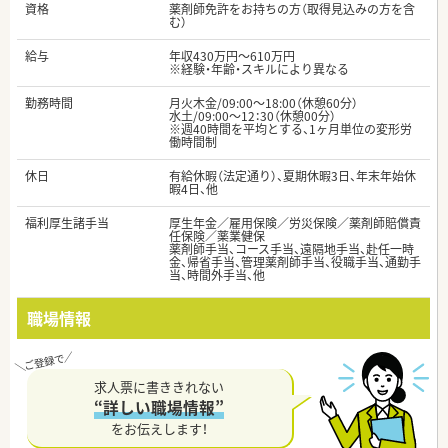
資格
薬剤師免許をお持ちの方（取得見込みの方を含
む）
給与
年収430万円～610万円
※経験・年齢・スキルにより異なる
勤務時間
月火木金/09:00～18:00（休憩60分）
水土/09:00～12：30（休憩00分）
※週40時間を平均とする、1ヶ月単位の変形労
働時間制
休日
有給休暇（法定通り）、夏期休暇3日、年末年始休
暇4日、他
福利厚生諸手当
厚生年金／雇用保険／労災保険／薬剤師賠償責
任保険／薬業健保
薬剤師手当、コース手当、遠隔地手当、赴任一時
金、帰省手当、管理薬剤師手当、役職手当、通勤手
当、時間外手当、他
職場情報
求人票に書ききれない
“詳しい職場情報”
をお伝えします！