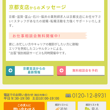
京都支店
メッセージ
からの
京都・滋賀・富山・石川・福井の薬剤師求人は京都支店にお任せ下さ
い！スタッフがあなたの就職・転職活動を力強くサポートいたしま
す。
お仕事相談会無料開催中！
更に、お忙しい方やキャリアの棚卸がしたい方に朗報!
エリアを熟知したコンサルタントによる、
“出張”個別相談サービスも同時開催中です。
京都支店からの
無料相談会を予約
最新情報
この求人に
検討リストに
検討リストを
追加
見る
問い合わせる