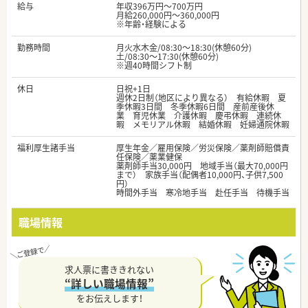
給与
年収396万円～700万円
月給260,000円～360,000円
※年齢・経験による
勤務時間
月火水木金/08:30～18:30(休憩60分)
土/08:30～17:30(休憩60分)
※週40時間シフト制
休日
日祝+1日
週休2日制（地区により異なる） 有給休暇 夏
季休暇3日間 冬季休暇6日間 産前産後休
業 育児休業 介護休暇 慶弔休暇 連続休
暇 メモリアル休暇 結婚休暇 妊婦通院休暇
福利厚生諸手当
厚生年金／雇用保険／労災保険／薬剤師賠償責
任保険／薬業健保
薬剤師手当30,000円 地域手当（最大70,000円
まで） 家族手当（配偶者10,000円、子供7,500
円）
時間外手当 寒冷地手当 赴任手当 待機手当
職場情報
求人票に書ききれない
“詳しい職場情報”
をお伝えします！