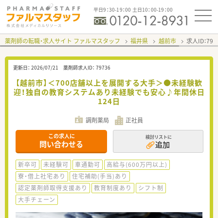
平日9：30-19：00 土日10：00-19：00
薬剤師の転職・求人サイト ファルマスタッフ
福井県
越前市
求人ID：79
更新日：
2026/07/21
薬剤師求人ID：
79736
【越前市】＜700店舗以上を展開する大手＞●未経験歓
迎！独自の教育システムあり未経験でも安心♪年間休日
124日
調剤薬局
正社員
この求人に
検討リストに
問い合わせる
追加
新卒可
未経験可
車通勤可
高給与(600万円以上)
寮・借上社宅あり
住宅補助(手当)あり
認定薬剤師取得支援あり
教育制度あり
シフト制
大手チェーン