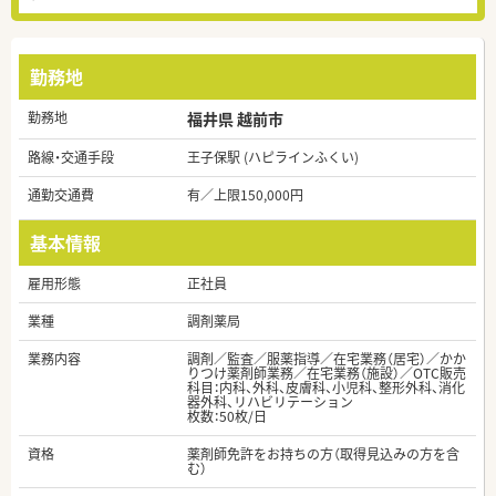
勤務地
勤務地
福井県 越前市
路線・交通手段
王子保駅 (ハピラインふくい)
通勤交通費
有／上限150,000円
基本情報
雇用形態
正社員
業種
調剤薬局
業務内容
調剤／監査／服薬指導／在宅業務（居宅）／かか
りつけ薬剤師業務／在宅業務（施設）／OTC販売
科目：内科、外科、皮膚科、小児科、整形外科、消化
器外科、リハビリテーション
枚数：50枚/日
資格
薬剤師免許をお持ちの方（取得見込みの方を含
む）