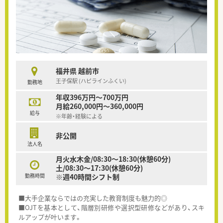
福井県 越前市
王子保駅 (ハピラインふくい)
勤務地
年収396万円～700万円
月給260,000円～360,000円
給与
※年齢・経験による
非公開
法人名
月火水木金/08:30～18:30(休憩60分)
土/08:30～17:30(休憩60分)
勤務時間
※週40時間シフト制
■大手企業ならではの充実した教育制度も魅力的◎
■OJTを基本として、階層別研修や選択型研修などがあり、スキ
ルアップが叶います。