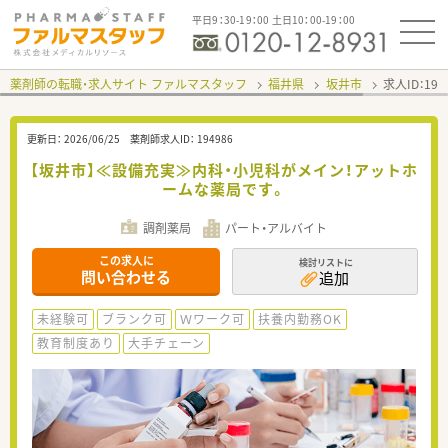
平日9：30-19：00 土日10：00-19：00
薬剤師の転職・求人サイト ファルマスタッフ
福井県
坂井市
求人ID：19
更新日：
2026/06/25
薬剤師求人ID：
194986
【坂井市】≪設備充実≫内科・小児科がメイン！アットホ
ームな薬局です。
調剤薬局
パート・アルバイト
この求人に
検討リストに
問い合わせる
追加
未経験可
ブランク可
Ｗワーク可
扶養内勤務OK
教育制度あり
大手チェーン