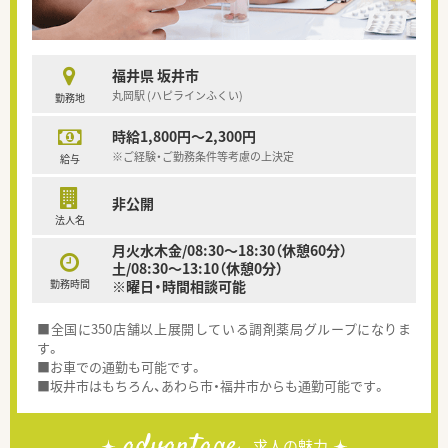
福井県 坂井市
丸岡駅 (ハピラインふくい)
勤務地
時給1,800円～2,300円
※ご経験・ご勤務条件等考慮の上決定
給与
非公開
法人名
月火水木金/08:30～18:30（休憩60分）
土/08:30～13:10（休憩0分）
勤務時間
※曜日・時間相談可能
■全国に350店舗以上展開している調剤薬局グループになりま
す。
■お車での通勤も可能です。
■坂井市はもちろん、あわら市・福井市からも通勤可能です。
advantage
求人の魅力