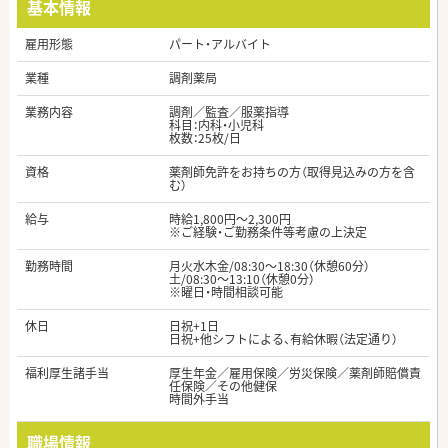
基本情報
雇用形態
パート・アルバイト
業種
調剤薬局
業務内容
調剤／監査／服薬指導
科目：内科・小児科
枚数：25枚/日
資格
薬剤師免許をお持ちの方（取得見込みの方を含
む）
給与
時給1,800円～2,300円
※ご経験・ご勤務条件等考慮の上決定
勤務時間
月火水木金/08:30～18:30（休憩60分）
土/08:30～13:10（休憩0分）
※曜日・時間相談可能
休日
日祝+1日
日祝+他シフトによる、有給休暇（法定通り）
福利厚生諸手当
厚生年金／雇用保険／労災保険／薬剤師賠償責
任保険／その他健保
時間外手当
職場情報