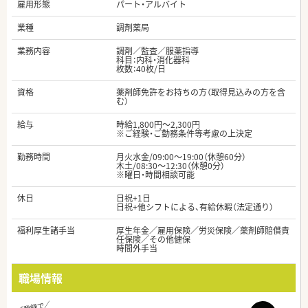
雇用形態
パート・アルバイト
業種
調剤薬局
業務内容
調剤／監査／服薬指導
科目：内科・消化器科
枚数：40枚/日
資格
薬剤師免許をお持ちの方（取得見込みの方を含
む）
給与
時給1,800円～2,300円
※ご経験・ご勤務条件等考慮の上決定
勤務時間
月火水金/09:00～19:00（休憩60分）
木土/08:30～12:30（休憩0分）
※曜日・時間相談可能
休日
日祝+1日
日祝+他シフトによる、有給休暇（法定通り）
福利厚生諸手当
厚生年金／雇用保険／労災保険／薬剤師賠償責
任保険／その他健保
時間外手当
職場情報