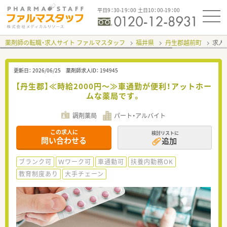
平日9：30-19：00 土日10：00-19：00
薬剤師の転職・求人サイト ファルマスタッフ
福井県
丹生郡越前町
求人I
更新日：
2026/06/25
薬剤師求人ID：
194945
【丹生郡】≪時給2000円～≫車通勤が便利！アットホー
ムな薬局です。
調剤薬局
パート・アルバイト
この求人に
検討リストに
問い合わせる
追加
ブランク可
Ｗワーク可
車通勤可
扶養内勤務OK
教育制度あり
大手チェーン