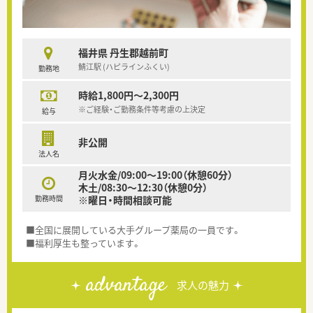
福井県 丹生郡越前町
鯖江駅 (ハピラインふくい)
勤務地
時給1,800円～2,300円
※ご経験・ご勤務条件等考慮の上決定
給与
非公開
法人名
月火水金/09:00～19:00（休憩60分）
木土/08:30～12:30（休憩0分）
勤務時間
※曜日・時間相談可能
■全国に展開している大手グループ薬局の一員です。
■福利厚生も整っています。
advantage
求人の魅力