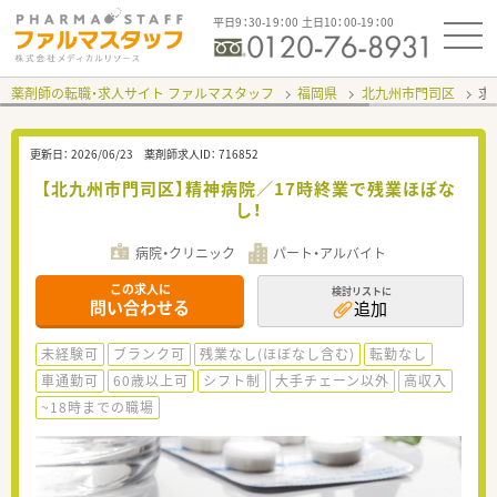
平日9：30-19：00 土日10：00-19：00
薬剤師の転職・求人サイト ファルマスタッフ
福岡県
北九州市門司区
求
更新日：
2026/06/23
薬剤師求人ID：
716852
【北九州市門司区】精神病院／17時終業で残業ほぼな
し！
病院・クリニック
パート・アルバイト
この求人に
検討リストに
問い合わせる
追加
未経験可
ブランク可
残業なし(ほぼなし含む)
転勤なし
車通勤可
60歳以上可
シフト制
大手チェーン以外
高収入
~18時までの職場