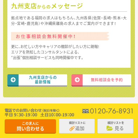
九州支店
メッセージ
からの
拠点地である福岡の求人はもちろん、九州各県(佐賀・長崎・熊本・大
分・宮崎・鹿児島）や沖縄県離島の求人までご案内ができます！
お仕事相談会無料開催中！
更に、お忙しい方やキャリアの棚卸がしたい方に朗報!
エリアを熟知したコンサルタントによる、
“出張”個別相談サービスも同時開催中です。
九州支店からの
無料相談会を予約
最新情報
この求人に
検討リストに
検討リストを
追加
見る
問い合わせる