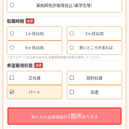
薬剤師免許取得見込（薬学生等）
転職時期
必須
1ヶ月以内
3ヶ月以内
6ヶ月以内
良いところがあれば
※ダブルワークをお考えの方は、就業開始時期の目安を選択してください
希望雇用形態
必須
正社員
契約社員
パート
派遣
1箇所
未入力の必須項目が
あります