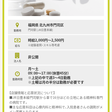
福岡県 北九州市門司区
門司駅 (JR日豊本線)
勤務地
時給2,000円～2,500円
※経験者例・スキル等考慮
給与
非公開
法人名
月～土
09：00～17：00（休憩45分）
※上記の中で週3～4日勤務
勤務時間
※土曜は月の半分は勤務が必要です
【店舗情報と応需状況について】
■JR日豊本線門司駅から車で16分ほどの立地にある精神科専門
の病院です。
■主な応需科目は心療内科と精神科で、入院患者さんの調剤がメ
イン業務となります。