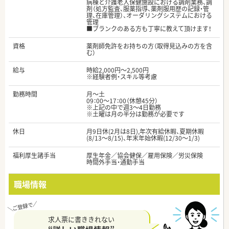
病棟と介護老人保健施設における調剤業務、調
剤（処方監査、服薬指導、薬剤服用歴の記録・管
理、在庫管理）、オーダリングシステムにおける
管理
■ブランクのある方も丁寧に教えて頂けます！
資格
薬剤師免許をお持ちの方（取得見込みの方を含
む）
給与
時給2,000円～2,500円
※経験者例・スキル等考慮
勤務時間
月～土
09：00～17：00（休憩45分）
※上記の中で週3～4日勤務
※土曜は月の半分は勤務が必要です
休日
月9日休(2月は8日),年次有給休暇、夏期休暇
(8/13～8/15)、年末年始休暇(12/30～1/3)
福利厚生諸手当
厚生年金／協会健保／雇用保険／労災保険
時間外手当・通勤手当
職場情報
求人票に書ききれない