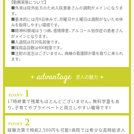
【勤務実態について】
■外来は院外処方のため入院患者さんの調剤がメインになりま
す。
■基本的には月9日休みで、月曜日や土曜日は調剤がないため休
みを取得しやすい環境です。
■精神科領域はうつ病、感情障害、アルコール依存症の患者さん
がメインとなります。
■入退院は月20名前後です。
■採用品目数は400程度です。
■注射の混注はございません。病棟の看護師が薬を取りに来られ
ます。
advantage
求人の魅力
17時終業で残業もほとんどございません。無料学童もあ
り、子育てやプライベートと両立しやすい職場です！
経験次第で時給2,500円も可能！病院では希少な高時給求人