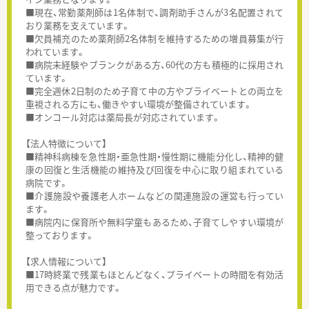
■現在、常勤薬剤師は1名体制で、調剤助手さんが3名配置されて
おり業務を支えています。
■欠員補充のため薬剤師2名体制を維持するための増員募集が行
われています。
■病院未経験やブランクがある方、60代の方も積極的に採用され
ています。
■完全週休2日制のため子育て中の方やプライベートとの両立を
重視される方にも、働きやすい環境が整備されています。
■オンコール対応は薬局長が対応されています。
【法人特徴について】
■精神科病棟を急性期・亜急性期・慢性期に機能分化し、精神的健
康の回復と生活機能の維持及び回復を中心に取り組まれている
病院です。
■介護施設や養護老人ホームなどの関連施設の運営も行ってい
ます。
■病院内に保育所や無料学童もあるため、子育てしやすい環境が
整っております。
【求人情報について】
■17時終業で残業もほとんどなく、プライベートの時間を有効活
用できる点が魅力です。