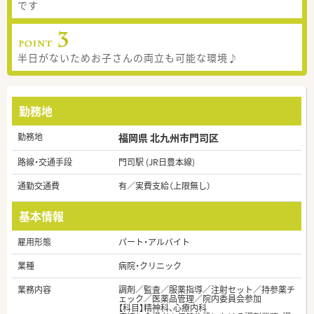
です
半日がないためお子さんの両立も可能な環境♪
勤務地
勤務地
福岡県 北九州市門司区
路線・交通手段
門司駅 (JR日豊本線)
通勤交通費
有／実費支給（上限無し）
基本情報
雇用形態
パート・アルバイト
業種
病院・クリニック
業務内容
調剤／監査／服薬指導／注射セット／持参薬チ
ェック／医薬品管理／院内委員会参加
【科目】精神科、心療内科