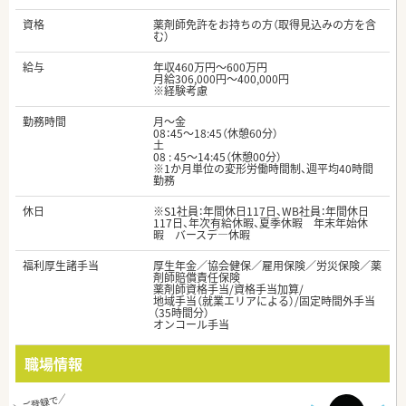
資格
薬剤師免許をお持ちの方（取得見込みの方を含
む）
給与
年収460万円～600万円
月給306,000円～400,000円
※経験考慮
勤務時間
月～金
08：45～18:45（休憩60分）
土
08 : 45～14:45（休憩00分）
※1か月単位の変形労働時間制、週平均40時間
勤務
休日
※S1社員：年間休日117日、WB社員：年間休日
117日、年次有給休暇、夏季休暇 年末年始休
暇 バースデ―休暇
福利厚生諸手当
厚生年金／協会健保／雇用保険／労災保険／薬
剤師賠償責任保険
薬剤師資格手当/資格手当加算/
地域手当（就業エリアによる）/固定時間外手当
（35時間分）
オンコール手当
職場情報