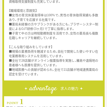
資格取得支援制度も充実しています。
【職場環境と雰囲気】
■女性の育児休業取得率は100%で、男性の育休取得実績も多数
あり、子育てを応援する社風です。
■薬局未経験の方やブランクがある方にも、ブラザーシスター制
度によるOJT研修（3ヶ月）で丁寧に指導します。
■子育て中の方は時短勤務制度を活用でき、女性の薬局長も複数
在籍しキャリアを継続しています。
【こんな取り組みをしています】
■現場の業務負荷を軽減するため、自社で開発した使いやすい在
宅業務専用システムを活用しています。
■全社で28店舗がオンライン服薬指導を実施し、離島や遠隔地の
患者様へも医療を提供しています。
■地域医療への貢献が認められ、全社で21店舗が地域連携薬局の
認定を受けています。
advantage
求人の魅力