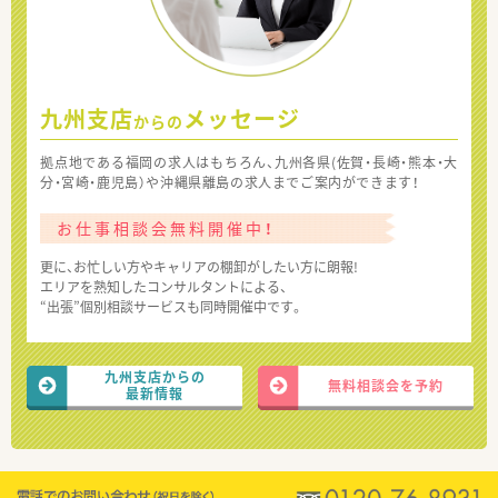
九州支店
メッセージ
からの
拠点地である福岡の求人はもちろん、九州各県(佐賀・長崎・熊本・大
分・宮崎・鹿児島）や沖縄県離島の求人までご案内ができます！
お仕事相談会無料開催中！
更に、お忙しい方やキャリアの棚卸がしたい方に朗報!
エリアを熟知したコンサルタントによる、
“出張”個別相談サービスも同時開催中です。
九州支店からの
無料相談会を予約
最新情報