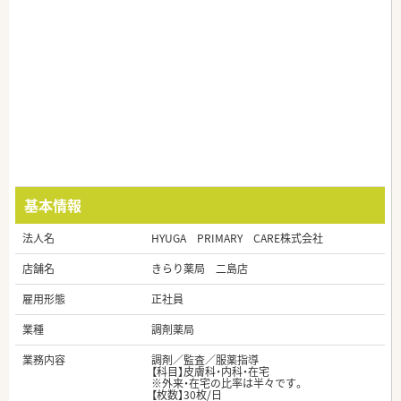
基本情報
法人名
HYUGA PRIMARY CARE株式会社
店舗名
きらり薬局 二島店
雇用形態
正社員
業種
調剤薬局
業務内容
調剤／監査／服薬指導
【科目】皮膚科・内科・在宅
※外来・在宅の比率は半々です。
【枚数】30枚/日