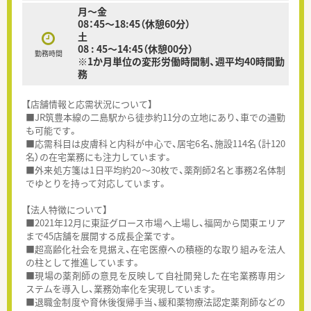
月～金
08：45～18:45（休憩60分）
土
08 : 45～14:45（休憩00分）
勤務時間
※1か月単位の変形労働時間制、週平均40時間勤
務
【店舗情報と応需状況について】
■JR筑豊本線の二島駅から徒歩約11分の立地にあり、車での通勤
も可能です。
■応需科目は皮膚科と内科が中心で、居宅6名、施設114名（計120
名）の在宅業務にも注力しています。
■外来処方箋は1日平均約20～30枚で、薬剤師2名と事務2名体制
でゆとりを持って対応しています。
【法人特徴について】
■2021年12月に東証グロース市場へ上場し、福岡から関東エリア
まで45店舗を展開する成長企業です。
■超高齢化社会を見据え、在宅医療への積極的な取り組みを法人
の柱として推進しています。
■現場の薬剤師の意見を反映して自社開発した在宅業務専用シ
ステムを導入し、業務効率化を実現しています。
■退職金制度や育休後復帰手当、緩和薬物療法認定薬剤師などの