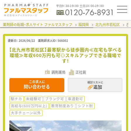
平日9：30-19：00 土日10：00-19：00
薬剤師の転職・求人サイト ファルマスタッフ
福岡県
北九州市若松区
き
更新日：
2026/06/22
薬剤師求人ID：
566002
【北九州市若松区】最寄駅から徒歩圏内≪在宅も学べる
環境≫年収600万円も可◎スキルアップできる職場で
す！
調剤薬局
正社員
この求人に
検討リストに
問い合わせる
追加
駅チカ
未経験可
ブランク可
車通勤可
高給与(600万円以上)
教育制度あり
シフト制
大手チェーン以外