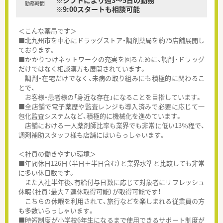
※シフトにより週3～5日の勤務
勤務時間
※9:00スタートも相談可能
＜こんな薬局です＞
■北九州市を中心にドラッグストア・調剤薬局を約75店舗展開し
ております。
■かかりつけネットワークの充実を図るために、調剤・ドラッグ
だけではなく相談漢方も展開されています。
調剤・在宅だけでなく、未病の取り組みにも積極的に関わるこ
とで、
お客様・患者様の「身近な存在」になることを目指しています。
■全店舗で電子薬歴や監査レンジも導入済みで必要に応じて一
包化監査システムなど、積極的に機械化を進めています。
店舗における一人薬剤師比率も業界でも非常に低い13％程で、
調剤補助スタッフ様も店舗にはいらっしゃいます。
＜社員の働きやすい環境＞
■年間休日126日（半日＋半日含む）と業界水準と比較しても非常
に多い休日数です。
また入社半年後、有給付与日数に応じて対象者にリフレッシュ
休暇（社員：最大７連休取得可能）が取得可能です！
こちらの休暇を利用されて、旅行などを楽しまれる従業員の方
も多数いらっしゃいます。
■時短制度が小学校6年生になるまで使用できるサポート制度が