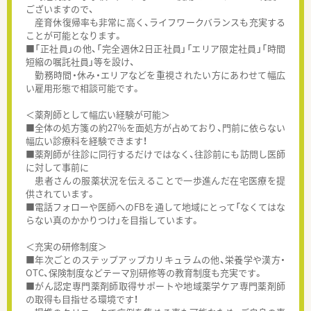
ございますので、
産育休復帰率も非常に高く、ライフワークバランスも充実する
ことが可能となります。
■「正社員」の他、「完全週休2日正社員」「エリア限定社員」「時間
短縮の嘱託社員」等を設け、
勤務時間・休み・エリアなどを重視されたい方にあわせて幅広
い雇用形態で相談可能です。
＜薬剤師として幅広い経験が可能＞
■全体の処方箋の約27％を面処方が占めており、門前に依らない
幅広い診療科を経験できます！
■薬剤師が往診に同行するだけではなく、往診前にも訪問し医師
に対して事前に
患者さんの服薬状況を伝えることで一歩進んだ在宅医療を提
供されています。
■電話フォローや医師へのFBを通して地域にとって「なくてはな
らない真のかかりつけ」を目指しています。
＜充実の研修制度＞
■年次ごとのステップアップカリキュラムの他、栄養学や漢方・
OTC、保険制度などテーマ別研修等の教育制度も充実です。
■がん認定専門薬剤師取得サポートや地域薬学ケア専門薬剤師
の取得も目指せる環境です！