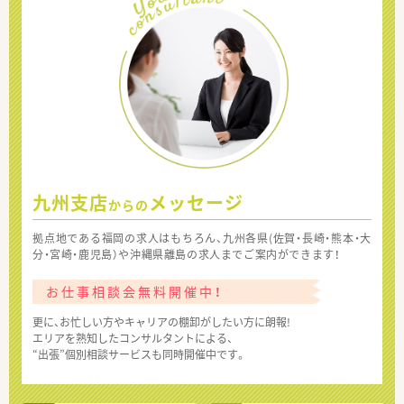
九州支店
メッセージ
からの
拠点地である福岡の求人はもちろん、九州各県(佐賀・長崎・熊本・大
分・宮崎・鹿児島）や沖縄県離島の求人までご案内ができます！
お仕事相談会無料開催中！
更に、お忙しい方やキャリアの棚卸がしたい方に朗報!
エリアを熟知したコンサルタントによる、
“出張”個別相談サービスも同時開催中です。