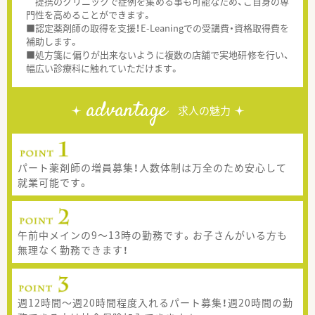
提携のクリニックで症例を集める事も可能なため、ご自身の専
門性を高めることができます。
■認定薬剤師の取得を支援！E-Leaningでの受講費・資格取得費を
補助します。
■処方箋に偏りが出来ないように複数の店舗で実地研修を行い、
幅広い診療科に触れていただけます。
advantage
求人の魅力
パート薬剤師の増員募集！人数体制は万全のため安心して
就業可能です。
午前中メインの9～13時の勤務です。お子さんがいる方も
無理なく勤務できます！
週12時間～週20時間程度入れるパート募集！週20時間の勤