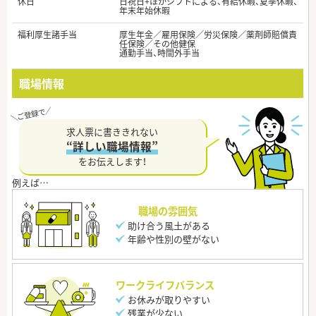
休日
日祝日+ほかシフトによる、有給休暇、夏季休暇、
年末年始休暇
福利厚生諸手当
厚生年金／雇用保険／労災保険／薬剤師賠償責
任保険／その他健保
通勤手当、時間外手当
職場情報
求人票に書ききれない
“詳しい職場情報”
をお伝えします！
職場の雰囲気
助け合う風土がある
年齢や性別の壁がない
ワークライフバランス
お休みが取りやすい
残業が少ない