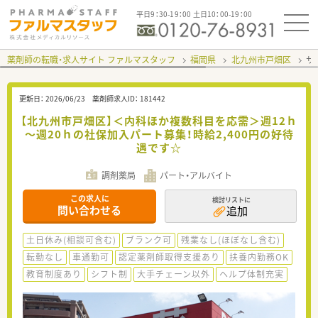
平日9：30-19：00 土日10：00-19：00
薬剤師の転職・求人サイト ファルマスタッフ
福岡県
北九州市戸畑区
サ
更新日：
2026/06/23
薬剤師求人ID：
181442
【北九州市戸畑区】＜内科ほか複数科目を応需＞週12ｈ
～週20ｈの社保加入パート募集！時給2,400円の好待
遇です☆
調剤薬局
パート・アルバイト
この求人に
検討リストに
問い合わせる
追加
土日休み(相談可含む)
ブランク可
残業なし(ほぼなし含む)
転勤なし
車通勤可
認定薬剤師取得支援あり
扶養内勤務OK
教育制度あり
シフト制
大手チェーン以外
ヘルプ体制充実