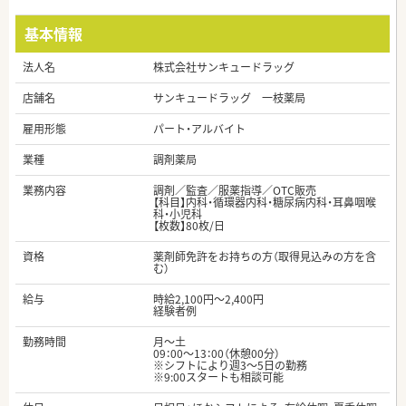
基本情報
法人名
株式会社サンキュードラッグ
店舗名
サンキュードラッグ 一枝薬局
雇用形態
パート・アルバイト
業種
調剤薬局
業務内容
調剤／監査／服薬指導／OTC販売
【科目】内科・循環器内科・糖尿病内科・耳鼻咽喉
科・小児科
【枚数】80枚/日
資格
薬剤師免許をお持ちの方（取得見込みの方を含
む）
給与
時給2,100円～2,400円
経験者例
勤務時間
月～土
09：00～13：00（休憩00分）
※シフトにより週3～5日の勤務
※9:00スタートも相談可能