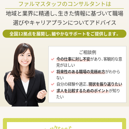
ファルマスタッフのコンサルタントは
地域と業界に精通し、生きた情報に基づいて職場
選びやキャリアプランについてアドバイス
全国12拠点を展開し、細やかなサポートをご提供します。
ご相談例
今の仕事に対し不安
があり、客観的な意
見がほしい
将来性のある職場の見極め方
がわから
ない
自分の経験や適正、
現状を振り返りたい
求人を比較するためのポイント
が知り
たい