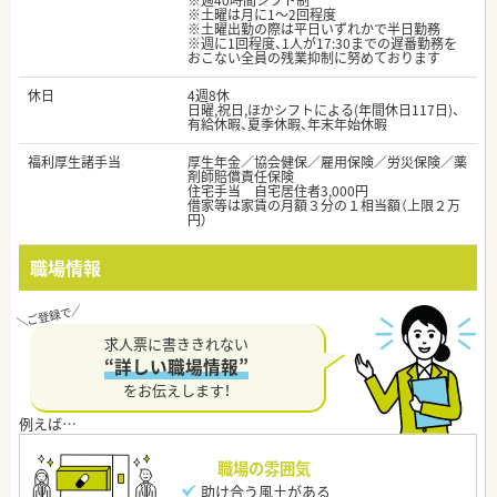
※週40時間シフト制
※土曜は月に1～2回程度
※土曜出勤の際は平日いずれかで半日勤務
※週に1回程度、1人が17:30までの遅番勤務を
おこない全員の残業抑制に努めております
休日
4週8休
日曜,祝日,ほかシフトによる(年間休日117日)、
有給休暇、夏季休暇、年末年始休暇
福利厚生諸手当
厚生年金／協会健保／雇用保険／労災保険／薬
剤師賠償責任保険
住宅手当 自宅居住者3,000円
借家等は家賃の月額３分の１相当額（上限２万
円）
職場情報
求人票に書ききれない
“詳しい職場情報”
をお伝えします！
職場の雰囲気
助け合う風土がある