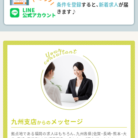
条件を登録
すると、
新着求人
が届
きます♪
九州支店
メッセージ
からの
拠点地である福岡の求人はもちろん、九州各県(佐賀・長崎・熊本・大