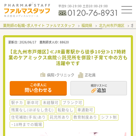
平日9：30-19：00 土日10：00-19：00
薬剤師の転職・求人サイト ファルマスタッフ
福岡県
北九州市戸畑区
求
更新日：
2026/06/17
薬剤師求人ID：
88620
【北九州市戸畑区】≪JR最寄駅から徒歩10分≫17時終
業のケアミックス病院☆託児所を併設！子育て中の方も
活躍中です
病院・クリニック
正社員
この求人に
検討リストに
問い合わせる
追加
駅チカ
新卒可
未経験可
ブランク可
残業なし(ほぼなし含む)
転勤なし
車通勤可
住宅補助(手当)あり
託児所あり
教育制度あり
シフト制
~18時までの職場