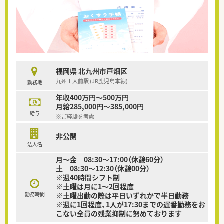
福岡県 北九州市戸畑区
九州工大前駅 (JR鹿児島本線)
勤務地
年収400万円～500万円
月給285,000円～385,000円
給与
※ご経験を考慮
非公開
法人名
月～金 08:30～17:00（休憩60分）
土 08:30～12:30（休憩00分）
※週40時間シフト制
※土曜は月に1～2回程度
勤務時間
※土曜出勤の際は平日いずれかで半日勤務
※週に1回程度、1人が17:30までの遅番勤務をお
こない全員の残業抑制に努めております