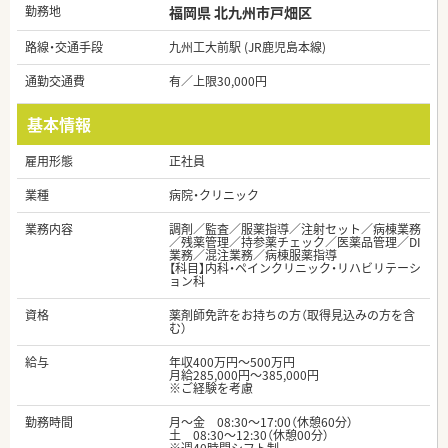
勤務地
福岡県 北九州市戸畑区
路線・交通手段
九州工大前駅 (JR鹿児島本線)
通勤交通費
有／上限30,000円
基本情報
雇用形態
正社員
業種
病院・クリニック
業務内容
調剤／監査／服薬指導／注射セット／病棟業務
／残薬管理／持参薬チェック／医薬品管理／DI
業務／混注業務／病棟服薬指導
【科目】内科・ペインクリニック・リハビリテーシ
ョン科
資格
薬剤師免許をお持ちの方（取得見込みの方を含
む）
給与
年収400万円～500万円
月給285,000円～385,000円
※ご経験を考慮
勤務時間
月～金 08:30～17:00（休憩60分）
土 08:30～12:30（休憩00分）