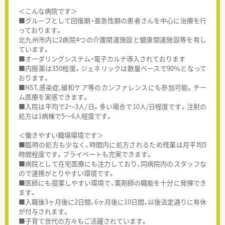
＜こんな病院です＞
■グループとして回復期・亜急性期の患者さんを中心に治療を行
っております。
北九州市内に2病院4つの介護関連施設と健康関連施設等を有し
ています。
■オーダリングシステム・電子カルテ導入されております
■内服薬は350程度。ジェネリックは数量ベースで90％となって
おります。
■NST,感染症,緩和ケア等のカンファレンスにも参加可能。チー
ム医療を実感できます。
■入院は平均で2〜3人/日。多い場合で10人/日程度です。注射の
処方は1病棟で5～6人程度です。
＜働きやすい職場環境です＞
■臨時の処方も少なく、時間内に処方されるため残業は月平均5
時間程度です。プライベートも充実できます。
■病院として在宅医療にも注力しており、同病院内のスタッフな
ので連携がとりやすい環境です。
■医師にも提案しやすい環境で、薬剤師の職能を十分に発揮でき
ます。
■入職後3ヶ月後に2日間、6ヶ月後に10日間、以後法定通りに有休
が付与されます。
■子育て世代の方々もご活躍されています。