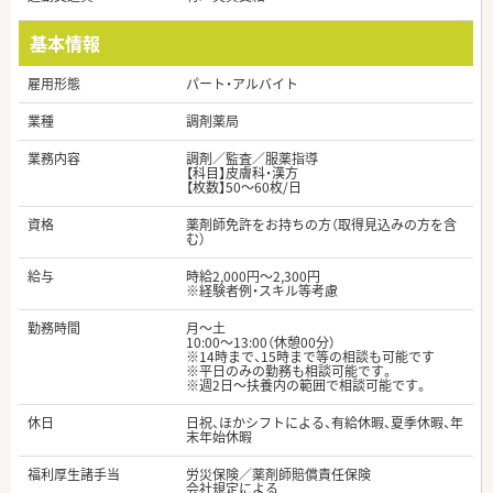
基本情報
雇用形態
パート・アルバイト
業種
調剤薬局
業務内容
調剤／監査／服薬指導
【科目】皮膚科・漢方
【枚数】50～60枚/日
資格
薬剤師免許をお持ちの方（取得見込みの方を含
む）
給与
時給2,000円～2,300円
※経験者例・スキル等考慮
勤務時間
月～土
10:00～13:00（休憩00分）
※14時まで、15時まで等の相談も可能です
※平日のみの勤務も相談可能です。
※週2日～扶養内の範囲で相談可能です。
休日
日祝、ほかシフトによる、有給休暇、夏季休暇、年
末年始休暇
福利厚生諸手当
労災保険／薬剤師賠償責任保険
会社規定による