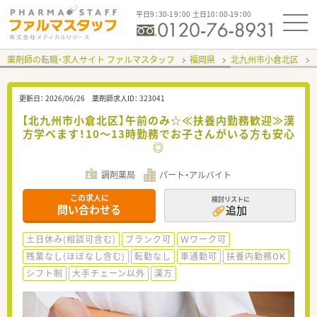
平日9：30-19：00 土日10：00-19：00
薬剤師の転職・求人サイト ファルマスタッフ
福岡県
北九州市小倉北区
更新日：
2026/06/26
薬剤師求人ID：
323041
【北九州市小倉北区】午前のみ☆≪扶養内勤務歓迎≫漢
方学べます！10～13時勤務でお子さんがいる方も安心
◎
調剤薬局
パート・アルバイト
この求人に
検討リストに
問い合わせる
追加
土日休み(相談可含む)
ブランク可
Ｗワーク可
残業なし(ほぼなし含む)
転勤なし
車通勤可
扶養内勤務OK
シフト制
大手チェーン以外
漢方