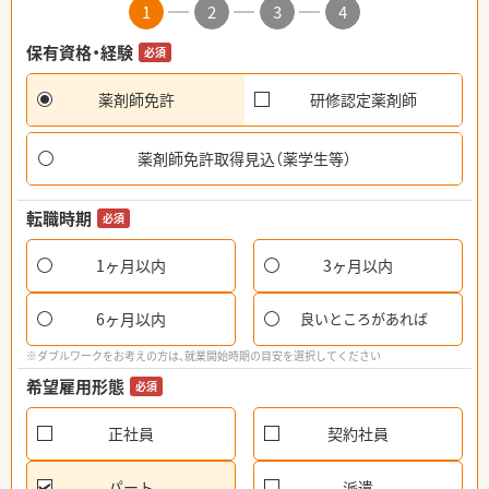
1
2
3
4
保有資格・経験
必須
薬剤師免許
研修認定薬剤師
薬剤師免許取得見込（薬学生等）
転職時期
必須
1ヶ月以内
3ヶ月以内
6ヶ月以内
良いところがあれば
※ダブルワークをお考えの方は、就業開始時期の目安を選択してください
希望雇用形態
必須
正社員
契約社員
パート
派遣