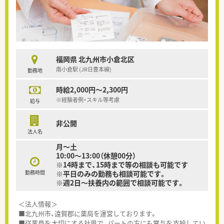
福岡県 北九州市小倉北区
南小倉駅 (JR日豊本線)
勤務地
時給2,000円～2,300円
※経験者例・スキル等考慮
給与
非公開
法人名
月～土
10:00～13:00（休憩00分）
※14時まで、15時まで等の相談も可能です
勤務時間
※平日のみの勤務も相談可能です。
※週2日～扶養内の範囲で相談可能です。
＜法人情報＞
■北九州市、遠賀郡に薬局を運営しております。
■従業員を大切にする社風で、パートの方にも賞与を支給してい