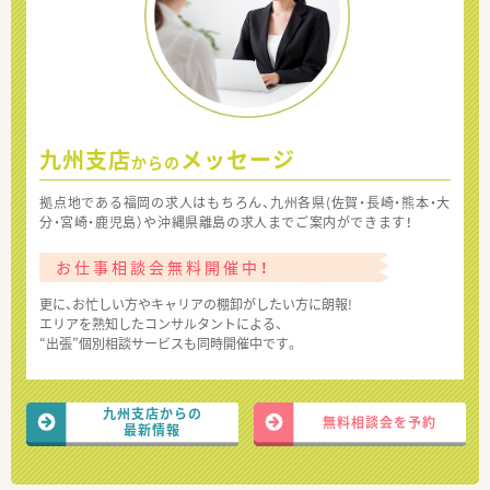
九州支店
メッセージ
からの
拠点地である福岡の求人はもちろん、九州各県(佐賀・長崎・熊本・大
分・宮崎・鹿児島）や沖縄県離島の求人までご案内ができます！
お仕事相談会無料開催中！
更に、お忙しい方やキャリアの棚卸がしたい方に朗報!
エリアを熟知したコンサルタントによる、
“出張”個別相談サービスも同時開催中です。
九州支店からの
無料相談会を予約
最新情報