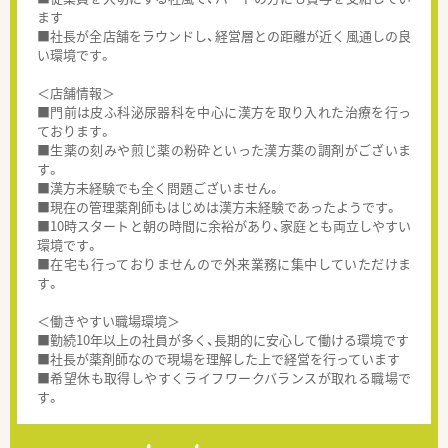
ます
■社長が全店舗をラウンドし、経営層との距離が近く風通しの良
い環境です。
＜店舗情報＞
■門前は皮ふ科泌尿器科を中心に漢方を取り入れた治療を行っ
ております。
■生薬の刻みや煎じ薬の粉砕といった漢方薬の調剤がございま
す。
■漢方未経験でも全く問題ございません。
■現在の管理薬剤師もはじめは漢方未経験であったようです。
■10時スタートと朝の時間に余裕があり、家庭とも両立しやすい
環境です。
■在宅も行っておりませんので外来業務に集中していただけま
す。
＜働きやすい職場環境＞
■勤続10年以上の社員が多く、長期的に安心して働ける環境です
■社長が薬剤師なので現場を理解した上で経営を行っています
■希望休も取得しやすくライフワークバランスが取れる職場で
す。