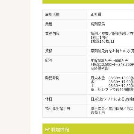
雇用形態
正社員
業種
調剤薬局
業務内容
調剤／監査／服薬指導／在
【科目】内科
【枚数】40枚/日
資格
薬剤師免許をお持ちの方（
給与
年収530万円～600万円
月給312,500円～343,750
※経験考慮
勤務時間
月火木金 08:30～18:00(
水 08:30～17:00(休
土 08:30～12:30(休
※上記シフトで週44時間制
休日
日,祝,他シフトによる,有
福利厚生諸手当
厚生年金／雇用保険／労災
通勤手当
職場情報