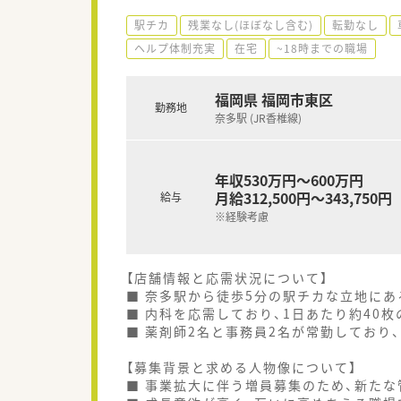
駅チカ
残業なし(ほぼなし含む)
転勤なし
ヘルプ体制充実
在宅
~18時までの職場
福岡県 福岡市東区
勤務地
奈多駅 (JR香椎線)
年収530万円～600万円
月給312,500円～343,750円
給与
※経験考慮
【店舗情報と応需状況について】
■ 奈多駅から徒歩5分の駅チカな立地にあ
■ 内科を応需しており、1日あたり約40
■ 薬剤師2名と事務員2名が常勤しており
【募集背景と求める人物像について】
■ 事業拡大に伴う増員募集のため、新た