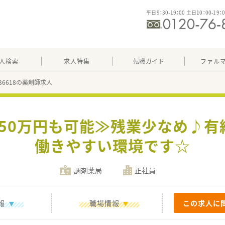
平日9：30-19：00 土日10：00-19：
人検索
求人特集
転職ガイド
ファル
236618の薬剤師求人
550万円も可能≫残業少なめ♪有
働きやすい環境です☆
調剤薬局
正社員
報
職場情報
この求人に