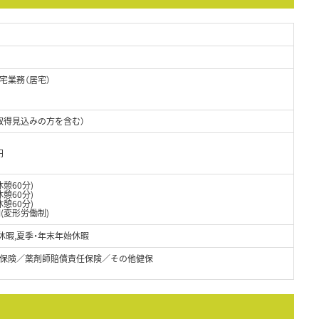
宅業務（居宅）
取得見込みの方を含む）
円
休憩60分)
憩60分)
憩60分)
(変形労働制)
給休暇,夏季・年末年始休暇
保険／薬剤師賠償責任保険／その他健保