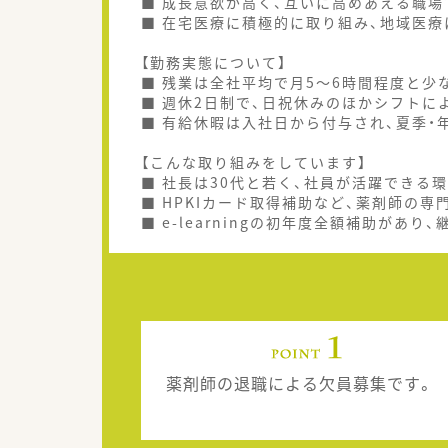
■ 成長意欲が高く、互いに高めあえる職
■ 在宅医療に積極的に取り組み、地域医
【勤務実態について】
■ 残業は全社平均で月5～6時間程度と少
■ 週休2日制で、日祝休みのほかシフトに
■ 有給休暇は入社日から付与され、夏季・
【こんな取り組みをしています】
■ 社長は30代と若く、社員が活躍できる
■ HPKIカード取得補助など、薬剤師の
■ e-learningの初年度全額補助があ
薬剤師の退職による欠員募集です。