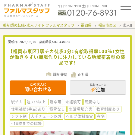
平日9：30-19：00 土日10：00-19：00
薬剤師の転職・求人サイト ファルマスタッフ
福岡県
福岡市東区
求人ID
更新日：
2026/06/26
薬剤師求人ID：
438085
【福岡市東区】駅チカ徒歩1分！有給取得率100％！女性
が働きやすい職場作りに注力している地域密着型の薬
局です！
調剤薬局
正社員
この求人に
検討リストに
問い合わせる
追加
駅チカ
週32h以上
新卒可
未経験可
転勤なし
住宅補助(手当)あり
積雪なし
生活環境充実
教育制度あり
シフト制
大手チェーン以外
ヘルプ体制充実
在宅
~18時までの職場