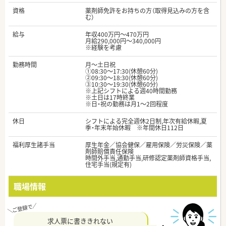
資格
薬剤師免許をお持ちの方（取得見込みの方を含
む）
給与
年収400万円～470万円
月給290,000円～340,000円
※経験を考慮
勤務時間
月～土日祝
①08:30〜17:30(休憩60分)
②09:30～18:30(休憩60分)
③10:30〜19:30(休憩60分)
※上記シフトによる週40時間勤務
※土日は17時終業
※日・祝の勤務は月1～2回程度
休日
シフトによる完全週休2日制,年次有給休暇,夏
季・年末年始休暇 ※年間休日112日
福利厚生諸手当
厚生年金／協会健保／雇用保険／労災保険／薬
剤師賠償責任保険
時間外手当,通勤手当,研修認定薬剤師資格手当,
住宅手当(規定有)
職場情報
求人票に書ききれない