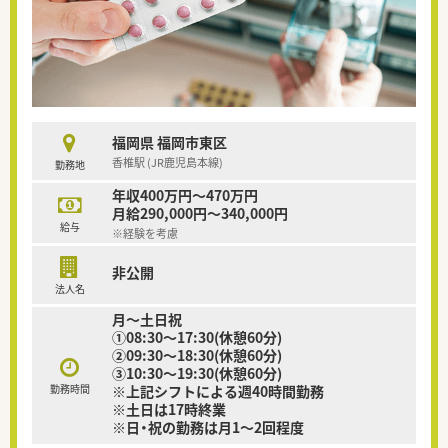
福岡県 福岡市東区
香椎駅 (JR鹿児島本線)
勤務地
年収400万円～470万円
月給290,000円～340,000円
給与
※経験を考慮
非公開
法人名
月～土日祝
①08:30〜17:30(休憩60分)
②09:30～18:30(休憩60分)
③10:30〜19:30(休憩60分)
勤務時間
※上記シフトによる週40時間勤務
※土日は17時終業
※日・祝の勤務は月1～2回程度