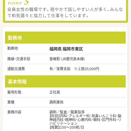
全員女性の職場です。穏やかで話しやすい人が多く、みんな
で和気藹々と協力して仕事をしています。
勤務地
勤務地
福岡県 福岡市東区
路線・交通手段
香椎駅 (JR鹿児島本線)
通勤交通費
有／実費支給 ※上限20,000円
基本情報
雇用形態
正社員
業種
調剤薬局
業務内容
調剤／監査／服薬指導
【科目】内科・アレルギー科・耳鼻いんこう科・脳
神経内科・精神科・心療内科・眼科・肛門外科・リ
ハビリテーション
【枚数】150～200枚/日