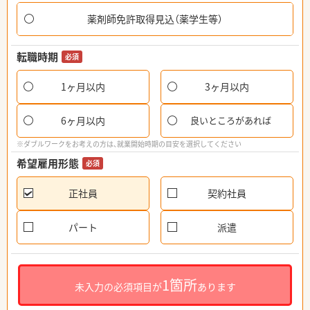
薬剤師免許取得見込（薬学生等）
転職時期
必須
1ヶ月以内
3ヶ月以内
6ヶ月以内
良いところがあれば
※ダブルワークをお考えの方は、就業開始時期の目安を選択してください
希望雇用形態
必須
正社員
契約社員
パート
派遣
1箇所
未入力の必須項目が
あります