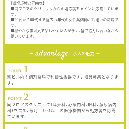
【職場環境と雰囲気】
■同フロアのクリニックからの処方箋をメインに応需していま
す。
■20代から60代まで幅広い年代の女性薬剤師が活躍中の職場で
す。
■穏やかな雰囲気で話しやすい人が多く、皆で協力し合いながら
働いています。
advantage
求人の魅力
駅ビル内の調剤薬局で利便性抜群です。増員募集となりま
す。
同フロアのクリニック（耳鼻科、心療内科、眼科、糖尿病内
科）を含め、毎月１００以上の医療機関から処方箋を応需し
ています。