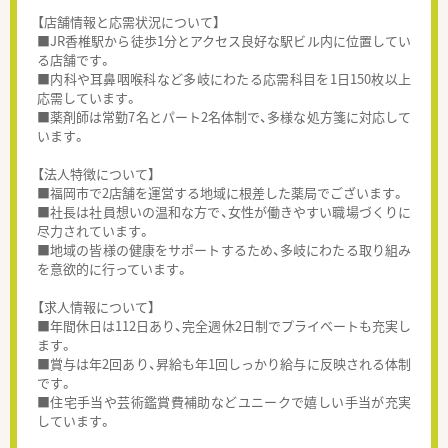
【店舗情報と応需状況について】
■JR香椎駅から徒歩1分とアクセス良好な駅ビル内に位置してい
る店舗です。
■内科や耳鼻咽喉科など多岐にわたる応需科目を1日150枚以上
応需しています。
■薬剤師は常勤7名とパート2名体制で、多様な処方箋に対応して
います。
【法人特徴について】
■福岡市で2店舗を運営する地域に根差した薬局でございます。
■社長は社員想いの温和な方で、女性が働きやすい職場づくりに
尽力されています。
■地域の皆様の健康をサポートするため、多岐にわたる取り組み
を意欲的に行っています。
【求人情報について】
■年間休日は112日あり、完全週休2日制でプライベートも充実し
ます。
■賞与は年2回あり、昇給も年1回しっかり給与に反映される体制
です。
■住宅手当や芸術鑑賞費補助などユニークで嬉しい手当が充実
しています。