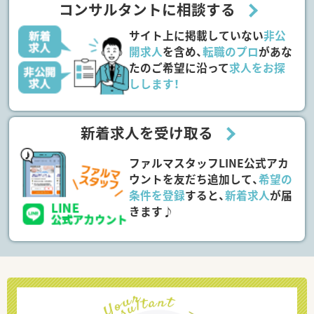
コンサルタントに相談する
サイト上に掲載していない
非公
開求人
を含め、
転職のプロ
があな
たのご希望に沿って
求人をお探
しします！
新着求人を受け取る
ファルマスタッフLINE公式アカ
ウントを友だち追加して、
希望の
条件を登録
すると、
新着求人
が届
きます♪