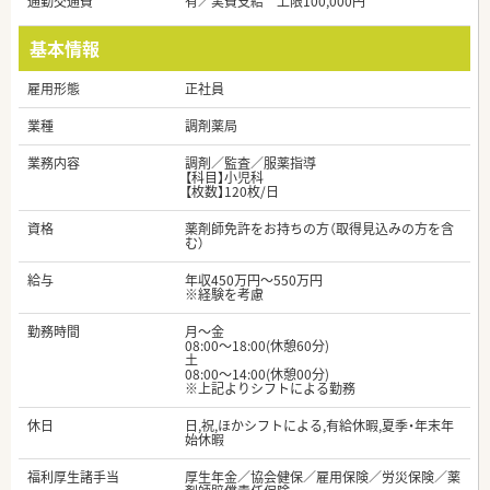
通勤交通費
有／実費支給 上限100,000円
基本情報
雇用形態
正社員
業種
調剤薬局
業務内容
調剤／監査／服薬指導
【科目】小児科
【枚数】120枚/日
資格
薬剤師免許をお持ちの方（取得見込みの方を含
む）
給与
年収450万円～550万円
※経験を考慮
勤務時間
月～金
08:00～18:00(休憩60分)
土
08:00～14:00(休憩00分)
※上記よりシフトによる勤務
休日
日,祝,ほかシフトによる,有給休暇,夏季・年末年
始休暇
福利厚生諸手当
厚生年金／協会健保／雇用保険／労災保険／薬