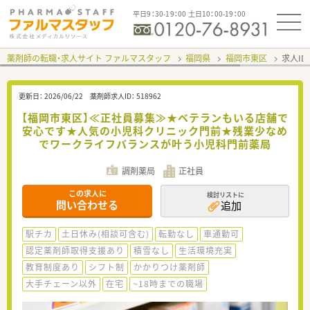
平日9：30-19：00 土日10：00-19：00
薬剤師の転職・求人サイト ファルマスタッフ
福岡県
福岡市東区
求人ID
更新日：
2026/06/22
薬剤師求人ID：
518962
【福岡市東区】≪正社員募集≫★ベテランもいる店舗で
安心です★人気の小児科クリニック門前★残業少なめ
でワークライフバランスが叶う小児科門前薬局
調剤薬局
正社員
この求人に
検討リストに
問い合わせる
追加
駅チカ
土日休み(相談可含む)
転勤なし
車通勤可
認定薬剤師取得支援あり
積雪なし
生活環境充実
教育制度あり
シフト制
かかりつけ薬剤師
大手チェーン以外
在宅
~18時までの職場