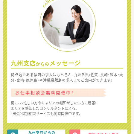
九州支店
メッセージ
からの
拠点地である福岡の求人はもちろん、九州各県(佐賀・長崎・熊本・大
分・宮崎・鹿児島）や沖縄県離島の求人までご案内ができます！
お仕事相談会無料開催中！
更に、お忙しい方やキャリアの棚卸がしたい方に朗報!
エリアを熟知したコンサルタントによる、
“出張”個別相談サービスも同時開催中です。
九州支店からの