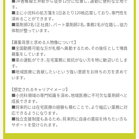
■JR香椎線土井駅から徒歩12分に位置し、通勤に便利な立地で
す。
■主に小児科の処方箋を1日あたり120枚応需しており、専門性を
深めることができます。
■薬剤師2名（正社員）、パート薬剤師2名、事務2名が在籍し、協力
体制が整っています。
【募集背景と求める人物像について】
■全国勤務可能な方が札幌へ異動するため、その後任として増員
募集をしています。
■車の運転ができ、在宅業務に抵抗がない方を特に歓迎いたしま
す。
■地域医療に貢献したいという強い意欲をお持ちの方を求めて
います。
【想定されるキャリアイメージ】
■小児科領域の専門知識を深め、地域医療に不可欠な薬剤師へと
成長できます。
■将来的には在宅医療の経験も積むことで、より幅広い業務に対
応できるようになります。
■独立支援制度もあるため、将来的に自身の薬局を持ちたい方も
サポートを受けられます。