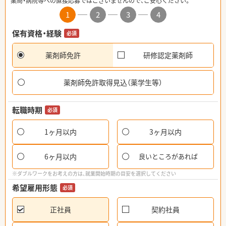
薬局・病院等への直接応募ではございませんので、ご安心ください。
1
2
3
4
保有資格・経験
必須
薬剤師免許
研修認定薬剤師
薬剤師免許取得見込（薬学生等）
転職時期
必須
1ヶ月以内
3ヶ月以内
6ヶ月以内
良いところがあれば
※ダブルワークをお考えの方は、就業開始時期の目安を選択してください
希望雇用形態
必須
正社員
契約社員