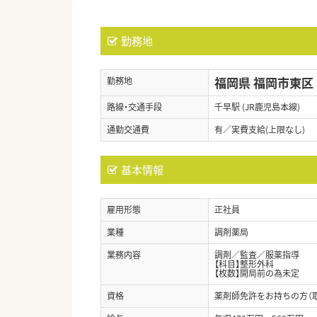
勤務地
福岡県 福岡市東区
勤務地
路線・交通手段
千早駅 (JR鹿児島本線)
通勤交通費
有／実費支給(上限なし)
基本情報
雇用形態
正社員
業種
調剤薬局
業務内容
調剤／監査／服薬指導
【科目】整形外科
【枚数】開局前の為未定
資格
薬剤師免許をお持ちの方（