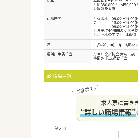
給与
年収470万円～560万円
月給380,000円～450,000
※経験を考慮
勤務時間
月火水木 09:00～19:00(
金 15:00～19:00(休
土 09:00～13:00(休
※週平均40時間の変形労
※月～木の中で1日休取得
休日
日,祝,金(am),土(pm)
福利厚生諸手当
厚生年金／協会健保／雇用
時間外手当,通勤手当
職場情報
求人票に書き
“詳しい職場情報”