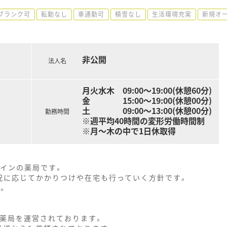
ブランク可
転勤なし
車通勤可
積雪なし
生活環境充実
新規オ
非公開
法人名
月火水木 09:00～19:00(休憩60分)
金 15:00～19:00(休憩00分)
土 09:00～13:00(休憩00分)
勤務時間
※週平均40時間の変形労働時間制
※月～木の中で1日休取得
メインの薬局です。
況に応じてかかりつけや在宅も行っていく方針です。
。
の薬局を運営されております。