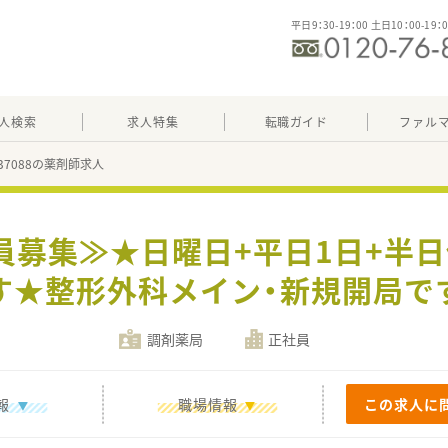
平日9：30-19：00 土日10：00-19：
人検索
求人特集
転職ガイド
ファル
537088の薬剤師求人
員募集≫★日曜日+平日1日+半
す★整形外科メイン・新規開局で
調剤薬局
正社員
報
職場情報
この求人に