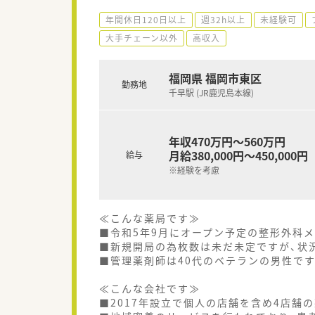
年間休日120日以上
週32h以上
未経験可
大手チェーン以外
高収入
福岡県 福岡市東区
勤務地
千早駅 (JR鹿児島本線)
年収470万円～560万円
月給380,000円～450,000円
給与
※経験を考慮
≪こんな薬局です≫
■令和5年9月にオープン予定の整形外科
■新規開局の為枚数は未だ未定ですが、状
■管理薬剤師は40代のベテランの男性です
≪こんな会社です≫
■2017年設立で個人の店舗を含め4店舗