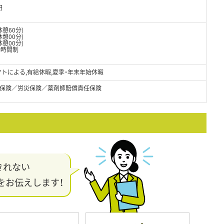
円
休憩60分)
憩00分)
憩00分)
働時間制
,他シフトによる,有給休暇,夏季・年末年始休暇
保険／労災保険／薬剤師賠償責任保険
きれない
をお伝えします！