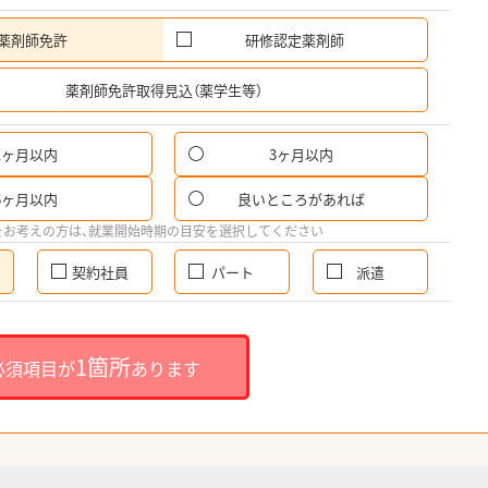
薬剤師免許
研修認定薬剤師
希
薬剤師免許取得見込（薬学生等）
1ヶ月以内
3ヶ月以内
6ヶ月以内
良いところがあれば
をお考えの方は、就業開始時期の目安を選択してください
契約社員
パート
派遣
1箇所
必須項目が
あります