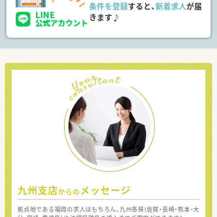
条件を登録
すると、
新着求人
が届
きます♪
九州支店
メッセージ
からの
拠点地である福岡の求人はもちろん、九州各県(佐賀・長崎・熊本・大