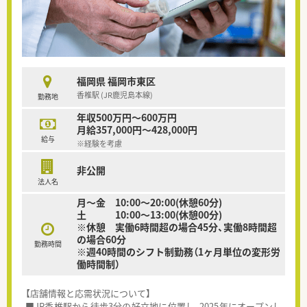
福岡県 福岡市東区
香椎駅 (JR鹿児島本線)
勤務地
年収500万円～600万円
月給357,000円～428,000円
給与
※経験を考慮
非公開
法人名
月～金 10:00～20:00(休憩60分)
土 10:00～13:00(休憩00分)
※休憩 実働6時間超の場合45分、実働8時間超
の場合60分
勤務時間
※週40時間のシフト制勤務（1ヶ月単位の変形労
働時間制）
【店舗情報と応需状況について】
■JR香椎駅から徒歩3分の好立地に位置し、2025年にオープンし