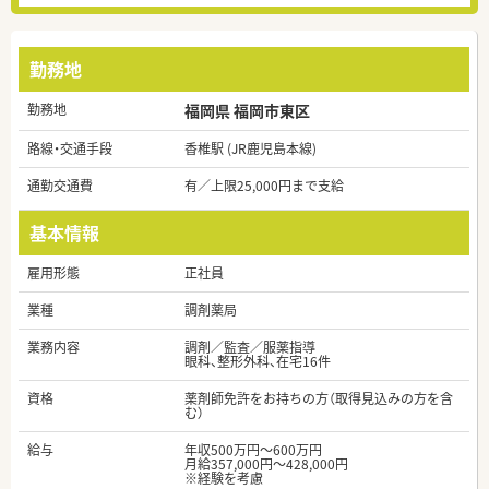
勤務地
勤務地
福岡県 福岡市東区
路線・交通手段
香椎駅 (JR鹿児島本線)
通勤交通費
有／上限25,000円まで支給
基本情報
雇用形態
正社員
業種
調剤薬局
業務内容
調剤／監査／服薬指導
眼科、整形外科、在宅16件
資格
薬剤師免許をお持ちの方（取得見込みの方を含
む）
給与
年収500万円～600万円
月給357,000円～428,000円
※経験を考慮