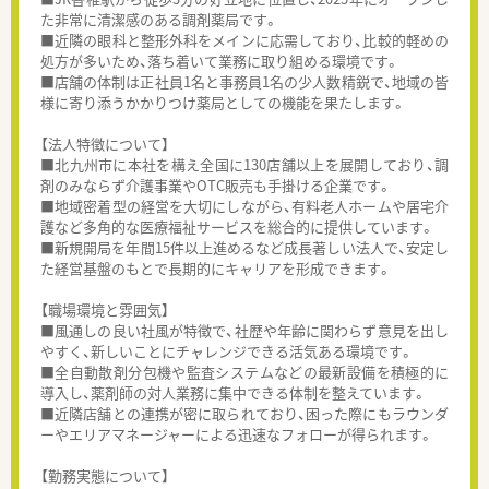
た非常に清潔感のある調剤薬局です。
■近隣の眼科と整形外科をメインに応需しており、比較的軽めの
処方が多いため、落ち着いて業務に取り組める環境です。
■店舗の体制は正社員1名と事務員1名の少人数精鋭で、地域の皆
様に寄り添うかかりつけ薬局としての機能を果たします。
【法人特徴について】
■北九州市に本社を構え全国に130店舗以上を展開しており、調
剤のみならず介護事業やOTC販売も手掛ける企業です。
■地域密着型の経営を大切にしながら、有料老人ホームや居宅介
護など多角的な医療福祉サービスを総合的に提供しています。
■新規開局を年間15件以上進めるなど成長著しい法人で、安定し
た経営基盤のもとで長期的にキャリアを形成できます。
【職場環境と雰囲気】
■風通しの良い社風が特徴で、社歴や年齢に関わらず意見を出し
やすく、新しいことにチャレンジできる活気ある環境です。
■全自動散剤分包機や監査システムなどの最新設備を積極的に
導入し、薬剤師の対人業務に集中できる体制を整えています。
■近隣店舗との連携が密に取られており、困った際にもラウンダ
ーやエリアマネージャーによる迅速なフォローが得られます。
【勤務実態について】