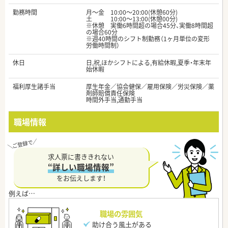
勤務時間
月～金 10:00～20:00(休憩60分)
土 10:00～13:00(休憩00分)
※休憩 実働6時間超の場合45分、実働8時間超
の場合60分
※週40時間のシフト制勤務（1ヶ月単位の変形
労働時間制）
休日
日,祝,ほかシフトによる,有給休暇,夏季・年末年
始休暇
福利厚生諸手当
厚生年金／協会健保／雇用保険／労災保険／薬
剤師賠償責任保険
時間外手当,通勤手当
職場情報
求人票に書ききれない
“詳しい職場情報”
をお伝えします！
職場の雰囲気
助け合う風土がある