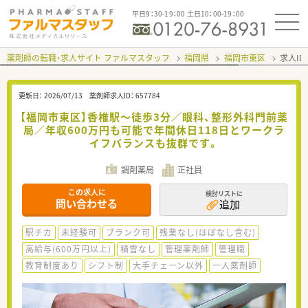
平日9：30-19：00 土日10：00-19：00
薬剤師の転職・求人サイト ファルマスタッフ
福岡県
福岡市東区
求人ID
更新日：
2026/07/13
薬剤師求人ID：
657784
【福岡市東区】香椎駅～徒歩3分／眼科、整形外科門前薬
局／年収600万円も可能で年間休日118日とワークラ
イフバランスも抜群です。
調剤薬局
正社員
この求人に
検討リストに
問い合わせる
追加
駅チカ
未経験可
ブランク可
残業なし(ほぼなし含む)
高給与(600万円以上)
積雪なし
管理薬剤師
管理職
教育制度あり
シフト制
大手チェーン以外
一人薬剤師