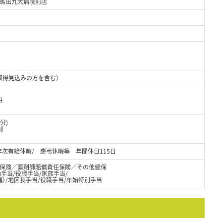
馬出九大病院前店
取得見込みの方を含む）
円
分)
制
次有給休暇/ 慶弔休暇等 年間休日115日
保険／薬剤師賠償責任保険／その他健保
通勤手当/役職手当/家族手当/
縄）/地区長手当/役職手当/年始特別手当