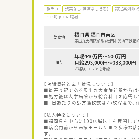
駅チカ
残業なし(ほぼなし含む)
認定薬剤師
~18時までの職場
福岡県 福岡市東区
勤務地
馬出九大病院前駅 (福岡市営地下鉄箱崎
年収440万円～500万円
月給293,000円～333,000円
給与
※経験・エリアを考慮
【店舗情報と応需状況について】
■最寄り駅である馬出九大病院前駅からは
■処方箋は大学病院から総合科目を応需し
■1日あたりの処方箋枚数は25枚程度で、
【法人特徴について】
■福岡県を中心に100店舗以上を展開し
■病院門前から医療モール型まで多様な店
す。