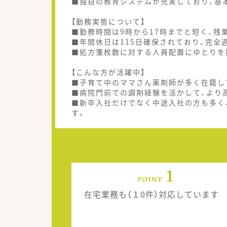
■独自の教育システムが充実しており、基
【勤務実態について】
■勤務時間は9時から17時までと短く、
■年間休日は115日確保されており、完全
■処方箋枚数に対する人員配置にゆとりを
【こんな方が活躍中】
■子育て中のママさん薬剤師が多く在籍し
■病院門前での調剤経験を活かして、より
■新卒入社だけでなく中途入社の方も多く
す。
在宅業務も（１0件）対応しています