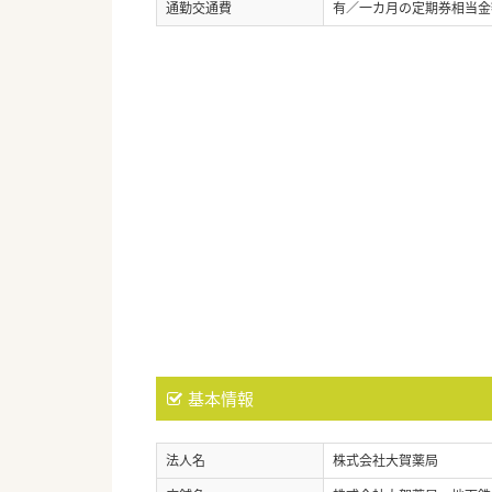
通勤交通費
有／一カ月の定期券相当金
基本情報
法人名
株式会社大賀薬局