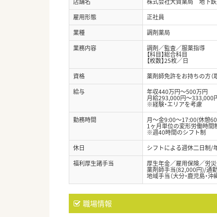
店舗名
株式会社大賀薬局 地下鉄
雇用形態
正社員
業種
調剤薬局
業務内容
調剤／監査／服薬指導
【科目】総合科目
【枚数】25枚／日
資格
薬剤師免許をお持ちの方（
給与
年収440万円～500万円
月給293,000円～333,000
※経験・エリアを考慮
勤務時間
月～金9:00～17:00(休憩60
1ヶ月単位の変形労働時間
※週40時間のシフト制
休日
シフトによる週休二日制/年
福利厚生諸手当
厚生年金／雇用保険／労災
薬剤師手当(82,000円)/
地域手当（大分・鹿児島・沖
職場情報