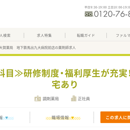
平日9：30-19：00 土日10：00-19：
人検索
求人特集
転職ガイド
ファル
大賀薬局 地下鉄馬出九大病院前店の薬剤師求人
科目≫研修制度・福利厚生が充実！
宅あり
調剤薬局
正社員
報
職場情報
この求人に