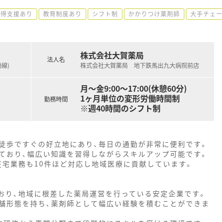
取得支援あり
教育制度あり
シフト制
かかりつけ薬剤師
大手チェ
株式会社大賀薬局
法人名
線)
株式会社大賀薬局 地下鉄馬出九大病院前店
月～金9:00～17:00(休憩60分)
1ヶ月単位の変形労働時間制
勤務時間
※週40時間のシフト制
徒歩ですぐの好立地にあり、毎日の通勤が非常に便利です。
ており、幅広い知識を習得しながらスキルアップ可能です。
在宅業務も10件ほど対応し地域医療に貢献しています。
ており、地域に根差した薬局運営を行っている安定企業です。
舗形態を持ち、薬剤師として幅広い経験を積むことができま