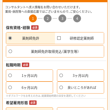
コンサルタントへ求人情報をお問い合わせいただけます。
薬局・病院等への直接応募ではございませんので、ご安心ください。
1
2
3
4
保有資格・経験
必須
薬剤師免許
研修認定薬剤師
薬剤師免許取得見込（薬学生等）
転職時期
必須
1ヶ月以内
3ヶ月以内
6ヶ月以内
良いところがあれば
※ダブルワークをお考えの方は、就業開始時期の目安を選択してください
希望雇用形態
必須