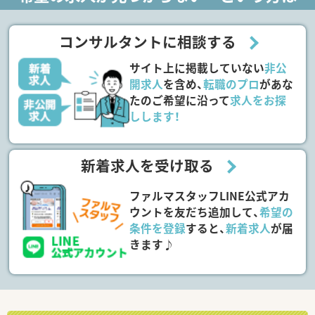
コンサルタントに相談する
サイト上に掲載していない
非公
開求人
を含め、
転職のプロ
があな
たのご希望に沿って
求人をお探
しします！
新着求人を受け取る
ファルマスタッフLINE公式アカ
ウントを友だち追加して、
希望の
条件を登録
すると、
新着求人
が届
きます♪