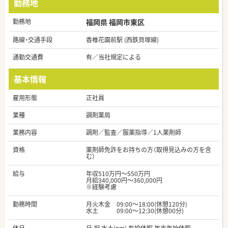
勤務地
勤務地
福岡県 福岡市東区
路線・交通手段
香椎花園前駅 (西鉄貝塚線)
通勤交通費
有／当社規定による
基本情報
雇用形態
正社員
業種
調剤薬局
業務内容
調剤／監査／服薬指導／1人薬剤師
資格
薬剤師免許をお持ちの方（取得見込みの方を含
む）
給与
年収510万円～550万円
月給340,000円～360,000円
※経験考慮
勤務時間
月火木金 09:00〜18:00(休憩120分)
水土 09:00〜12:30(休憩00分)