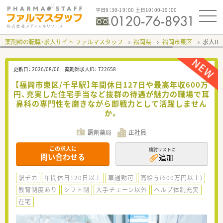
平日9：30-19：00 土日10：00-19：00
薬剤師の転職・求人サイト ファルマスタッフ
福岡県
福岡市東区
求人ID
更新日：
2026/08/06
薬剤師求人ID：
722658
【福岡市東区/千早駅】年間休日127日や最高年収600万
円、充実した住宅手当など抜群の待遇が魅力の職場で耳
鼻科の専門性を磨きながら即戦力として活躍しません
か。
調剤薬局
正社員
この求人に
検討リストに
問い合わせる
追加
駅チカ
年間休日120日以上
車通勤可
高給与(600万円以上)
教育制度あり
シフト制
大手チェーン以外
ヘルプ体制充実
在宅