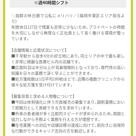
※週40時間シフト
＼抜群の休日数で公私にメリハリ／（福岡市東区エリア担当よ
り）
年間休日127日で残業も非常に少ないため、プライベートの時間
を大切にしながら無理なく正社員として長く働ける環境が整っ
ています。
【店舗情報と応需状況について】
■千早駅から徒歩6分の好立地にあり、同エリアの中で最も新し
く非常に綺麗な医療ビル内の店舗です。
■応需科目は半分以上が耳鼻咽喉科となっており、専門性の高い
知識を日々の業務で深く学ぶことができます。
■処方箋枚数は1日平均180枚ほどで、近隣の複数クリニックから
様々な処方箋を受け付けています。
【募集背景と求める人物像について】
■今回は体制強化に伴う欠員補充の募集であり、調剤業務におい
て即戦力として貢献できる方を求めています。
■外来の患者様が多く比較的スピードが求められるため、周囲と
協力しながら手際よく業務を行える方が理想です。
■在宅業務への対応や店舗目標の達成に向けて、前向きに自発的
な行動ができるキャリア志向の方を歓迎します。