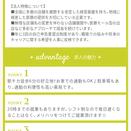
【法人特徴について】
■全国に多数の店舗を展開する安定した経営基盤を持ち、地域に
根差した医療の提供を大切にしている企業です。
■無理な店舗名の変更を伴わない店舗展開や、医療モール型の出
店など多彩なアプローチで成長を続けています。
■年に1回の自己申告書提出制度があり、職場での悩みや将来の
キャリアに関する希望を人事に反映できます。
advantage
求人の魅力
駅チカ徒歩6分の好立地！お車での通勤もOK♪駐車場もあ
り、通勤の利便性も高い薬局です。
20時までの就業もありますが、シフト制なので毎日遅くな
ることはなく、メリハリをつけてご就業頂けます☆