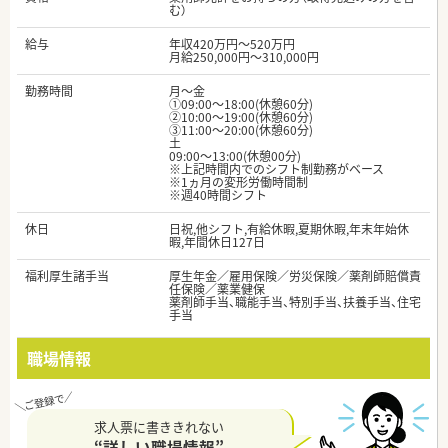
む）
給与
年収420万円～520万円
月給250,000円～310,000円
勤務時間
月～金
①09:00～18:00(休憩60分)
②10:00～19:00(休憩60分)
③11:00～20:00(休憩60分)
土
09:00～13:00(休憩00分)
※上記時間内でのシフト制勤務がベース
※1ヵ月の変形労働時間制
※週40時間シフト
休日
日祝,他シフト,有給休暇,夏期休暇,年末年始休
暇,年間休日127日
福利厚生諸手当
厚生年金／雇用保険／労災保険／薬剤師賠償責
任保険／薬業健保
薬剤師手当、職能手当、特別手当、扶養手当、住宅
手当
職場情報
求人票に書ききれない
“詳しい職場情報”