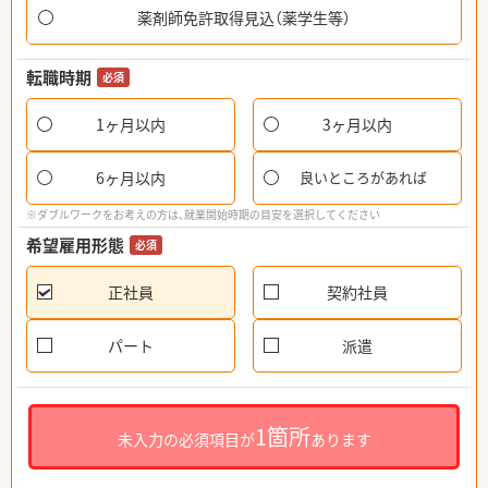
薬剤師免許取得見込（薬学生等）
転職時期
必須
1ヶ月以内
3ヶ月以内
6ヶ月以内
良いところがあれば
※ダブルワークをお考えの方は、就業開始時期の目安を選択してください
希望雇用形態
必須
正社員
契約社員
パート
派遣
1箇所
未入力の必須項目が
あります