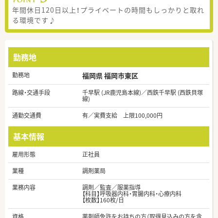
年間休日120日以上！プライベートの時間もしっかりと取れ
る環境です♪
勤務地
勤務地
福岡県 福岡市東区
路線・交通手段
千早駅 (JR鹿児島本線)／西鉄千早駅 (西鉄貝塚
線)
通勤交通費
有／実費支給 上限100,000円
基本情報
雇用形態
正社員
業種
調剤薬局
業務内容
調剤／監査／服薬指導
【科目】呼吸器内科・胃腸内科・心療内科
【枚数】160枚/日
資格
薬剤師免許をお持ちの方（取得見込みの方を含