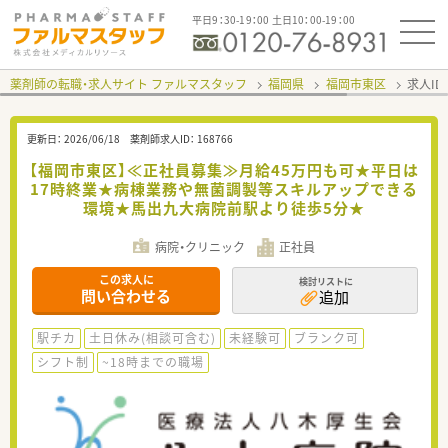
平日9：30-19：00 土日10：00-19：00
薬剤師の転職・求人サイト ファルマスタッフ
福岡県
福岡市東区
求人ID
更新日：
2026/06/18
薬剤師求人ID：
168766
【福岡市東区】≪正社員募集≫月給45万円も可★平日は
17時終業★病棟業務や無菌調製等スキルアップできる
環境★馬出九大病院前駅より徒歩5分★
病院・クリニック
正社員
この求人に
検討リストに
問い合わせる
追加
駅チカ
土日休み(相談可含む)
未経験可
ブランク可
シフト制
~18時までの職場