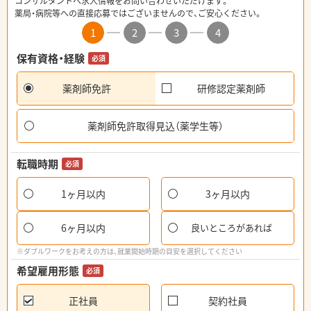
コンサルタントへ求人情報をお問い合わせいただけます。
薬局・病院等への直接応募ではございませんので、ご安心ください。
1
2
3
4
保有資格・経験
必須
薬剤師免許
研修認定薬剤師
薬剤師免許取得見込（薬学生等）
転職時期
必須
1ヶ月以内
3ヶ月以内
6ヶ月以内
良いところがあれば
※ダブルワークをお考えの方は、就業開始時期の目安を選択してください
希望雇用形態
必須
正社員
契約社員