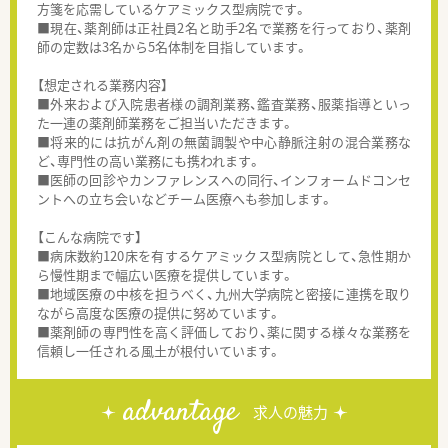
方箋を応需しているケアミックス型病院です。
■現在、薬剤師は正社員2名と助手2名で業務を行っており、薬剤
師の定数は3名から5名体制を目指しています。
【想定される業務内容】
■外来および入院患者様の調剤業務、鑑査業務、服薬指導といっ
た一連の薬剤師業務をご担当いただきます。
■将来的には抗がん剤の無菌調製や中心静脈注射の混合業務な
ど、専門性の高い業務にも携われます。
■医師の回診やカンファレンスへの同行、インフォームドコンセ
ントへの立ち会いなどチーム医療へも参加します。
【こんな病院です】
■病床数約120床を有するケアミックス型病院として、急性期か
ら慢性期まで幅広い医療を提供しています。
■地域医療の中核を担うべく、九州大学病院と密接に連携を取り
ながら高度な医療の提供に努めています。
■薬剤師の専門性を高く評価しており、薬に関する様々な業務を
信頼し一任される風土が根付いています。
advantage
求人の魅力