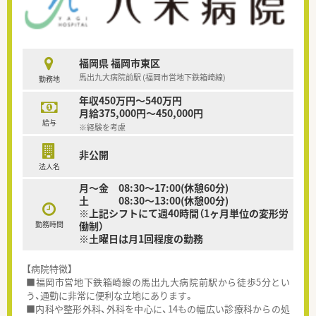
福岡県 福岡市東区
馬出九大病院前駅 (福岡市営地下鉄箱崎線)
勤務地
年収450万円～540万円
月給375,000円～450,000円
給与
※経験を考慮
非公開
法人名
月～金 08:30～17:00(休憩60分)
土 08:30～13:00(休憩00分)
※上記シフトにて週40時間（1ヶ月単位の変形労
勤務時間
働制）
※土曜日は月1回程度の勤務
【病院特徴】
■福岡市営地下鉄箱崎線の馬出九大病院前駅から徒歩5分とい
う、通勤に非常に便利な立地にあります。
■内科や整形外科、外科を中心に、14もの幅広い診療科からの処