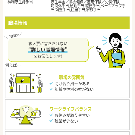
福利厚生諸手当
厚生年金／協会健保／雇用保険／労災保険
時間外手当,通勤手当,職務手当,ベースアップ手
当,調整手当,住居手当,家族手当
職場情報
求人票に書ききれない
“詳しい職場情報”
をお伝えします！
職場の雰囲気
助け合う風土がある
年齢や性別の壁がない
ワークライフバランス
お休みが取りやすい
残業が少ない