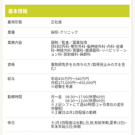
基本情報
雇用形態
正社員
業種
病院・クリニック
業務内容
調剤／監査／服薬指導
【科目】外科・整形外科・脳神経外科・内科・皮膚
科・神経内科・胃腸科・循環器科・リハビリテ－シ
ョン科・放射線科・麻酔科
資格
薬剤師免許をお持ちの方（取得見込みの方を含
む）
給与
年収450万円～540万円
月給375,000円～450,000円
※経験を考慮
勤務時間
月～金 08:30～17:00(休憩60分)
土 08:30～13:00(休憩00分)
※上記シフトにて週40時間（1ヶ月単位の変形
労働制）
※土曜日は月1回程度の勤務
休日
土(月1回程度は出勤),日,祝,有給休暇,夏季(3日)・
年末年始(5日)休暇