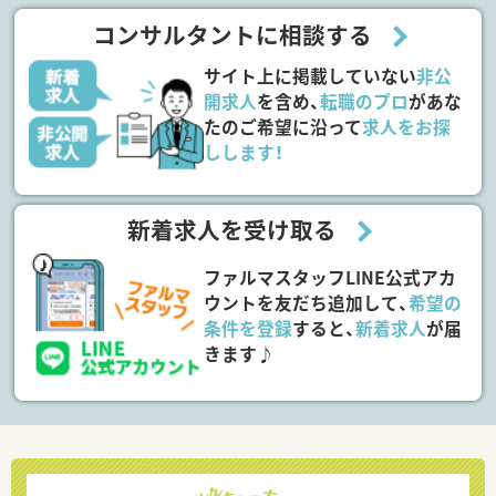
コンサルタントに相談する
サイト上に掲載していない
非公
開求人
を含め、
転職のプロ
があな
たのご希望に沿って
求人をお探
しします！
新着求人を受け取る
ファルマスタッフLINE公式アカ
ウントを友だち追加して、
希望の
条件を登録
すると、
新着求人
が届
きます♪