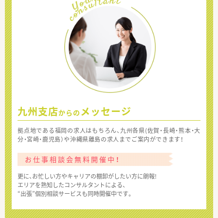
九州支店
メッセージ
からの
拠点地である福岡の求人はもちろん、九州各県(佐賀・長崎・熊本・大
分・宮崎・鹿児島）や沖縄県離島の求人までご案内ができます！
お仕事相談会無料開催中！
更に、お忙しい方やキャリアの棚卸がしたい方に朗報!
エリアを熟知したコンサルタントによる、
“出張”個別相談サービスも同時開催中です。