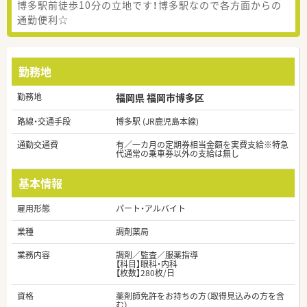
博多駅前徒歩10分の立地です！博多駅なので各方面からの
通勤便利☆
勤務地
勤務地
福岡県 福岡市博多区
路線・交通手段
博多駅 (JR鹿児島本線)
通勤交通費
有／一カ月の定期券相当金額を実費支給※特急
代通常の乗車券以外の支給は無し
基本情報
雇用形態
パート・アルバイト
業種
調剤薬局
業務内容
調剤／監査／服薬指導
【科目】眼科・内科
【枚数】280枚/日
資格
薬剤師免許をお持ちの方（取得見込みの方を含
む）