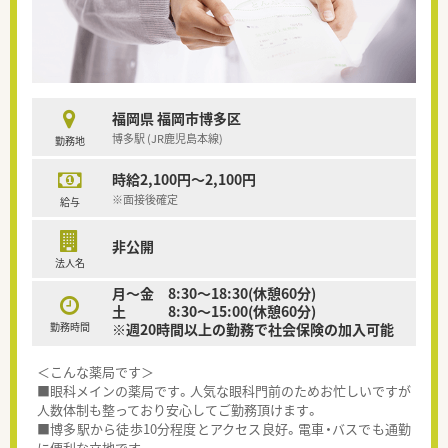
福岡県 福岡市博多区
博多駅 (JR鹿児島本線)
勤務地
時給2,100円～2,100円
※面接後確定
給与
非公開
法人名
月～金 8:30～18:30(休憩60分)
土 8:30～15:00(休憩60分)
勤務時間
※週20時間以上の勤務で社会保険の加入可能
＜こんな薬局です＞
■眼科メインの薬局です。人気な眼科門前のためお忙しいですが
人数体制も整っており安心してご勤務頂けます。
■博多駅から徒歩10分程度とアクセス良好。電車・バスでも通勤
に便利な立地です。