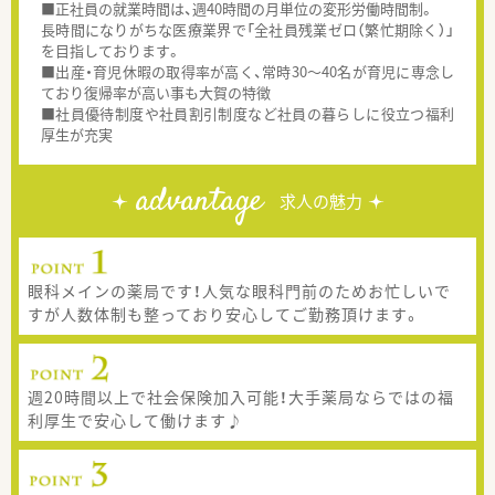
■正社員の就業時間は、週40時間の月単位の変形労働時間制。
長時間になりがちな医療業界で「全社員残業ゼロ（繁忙期除く）」
を目指しております。
■出産・育児休暇の取得率が高く、常時30～40名が育児に専念し
ており復帰率が高い事も大賀の特徴
■社員優待制度や社員割引制度など社員の暮らしに役立つ福利
厚生が充実
advantage
求人の魅力
眼科メインの薬局です！人気な眼科門前のためお忙しいで
すが人数体制も整っており安心してご勤務頂けます。
週20時間以上で社会保険加入可能！大手薬局ならではの福
利厚生で安心して働けます♪