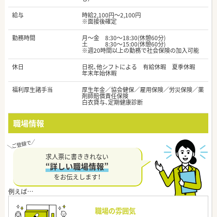
給与
時給2,100円～2,100円
※面接後確定
勤務時間
月～金 8:30～18:30(休憩60分)
土 8:30～15:00(休憩60分)
※週20時間以上の勤務で社会保険の加入可能
休日
日祝、他シフトによる 有給休暇 夏季休暇
年末年始休暇
福利厚生諸手当
厚生年金／協会健保／雇用保険／労災保険／薬
剤師賠償責任保険
白衣貸与、定期健康診断
職場情報
求人票に書ききれない
“詳しい職場情報”
をお伝えします！
職場の雰囲気