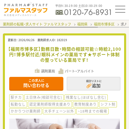
平日9：30-19：00 土日10：00-19：00
薬剤師の転職・求人サイト ファルマスタッフ
福岡県
福岡市博多区
求人I
更新日：
2026/06/26
薬剤師求人ID：
182019
【福岡市博多区】勤務日数・時間の相談可能☆時給2,100
円！博多駅付近/眼科メインの薬局です★サポート体制
の整っている薬局です！
調剤薬局
パート・アルバイト
この求人に
検討リストに
問い合わせる
追加
駅チカ
土日休み(相談可含む)
残業なし(ほぼなし含む)
転勤なし
認定薬剤師取得支援あり
教育制度あり
シフト制
かかりつけ薬剤師
大手チェーン以外
~18時までの職場