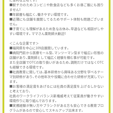
■駅チカのためコンビニや飲食店なども多くお昼ご飯にも困り
ません！
■年齢層も幅広く、働きやすい環境です。
■近隣にも店舗を展開してるためサポート体制も問題ございま
せん。
■子育てにも理解があるため急なお休み、早退なども相談がしや
すい環境です。ママさん薬剤師大歓迎！
＜こんな企業です＞
■福岡県を中心に109店展開しています。
■病院門前から医療モール型、マンツーマン型まで幅広い形態の
店舗があり、薬剤師として幅広く経験を積む事が可能です。
また全店舗でOTCの取り扱いがあるため、調剤だけではなくOTC
も経験できる環境です。
■社員教育に関しては、基本研修から興味ある分野を学べるテー
マ別研修があり、その他年次や役職に合わせた研修が充実してい
ます。
■お客様の満足度をあげるには社員の満足度を上げるしかない
と考えており、
社員のワークライフバランス新権威考えて従業員が働きやすい
環境作りに取り組んでおります。
■実務経験が無い方やブランクがある方も安心できる教育プロ
グラムがあるので安心してスキルアップ出来ます。