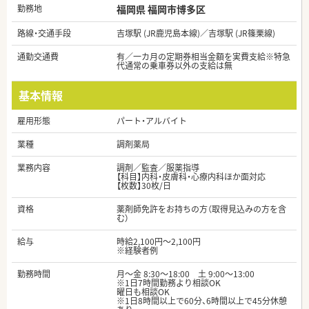
勤務地
福岡県 福岡市博多区
路線・交通手段
吉塚駅 (JR鹿児島本線)／吉塚駅 (JR篠栗線)
通勤交通費
有／一カ月の定期券相当金額を実費支給※特急
代通常の乗車券以外の支給は無
基本情報
雇用形態
パート・アルバイト
業種
調剤薬局
業務内容
調剤／監査／服薬指導
【科目】内科・皮膚科・心療内科ほか面対応
【枚数】30枚/日
資格
薬剤師免許をお持ちの方（取得見込みの方を含
む）
給与
時給2,100円～2,100円
※経験者例
勤務時間
月～金 8:30～18:00 土 9:00～13:00
※1日7時間勤務より相談OK
曜日も相談OK
※1日8時間以上で60分、6時間以上で45分休憩