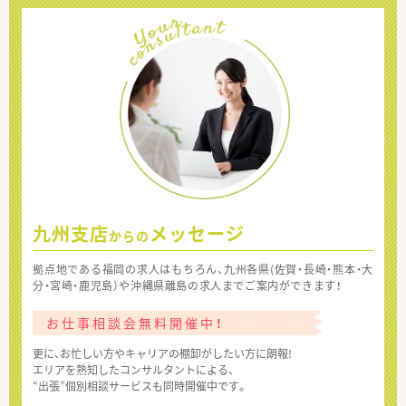
九州支店
メッセージ
からの
拠点地である福岡の求人はもちろん、九州各県(佐賀・長崎・熊本・大
分・宮崎・鹿児島）や沖縄県離島の求人までご案内ができます！
お仕事相談会無料開催中！
更に、お忙しい方やキャリアの棚卸がしたい方に朗報!
エリアを熟知したコンサルタントによる、
“出張”個別相談サービスも同時開催中です。