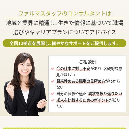
ファルマスタッフのコンサルタントは
地域と業界に精通し、生きた情報に基づいて職場
選びやキャリアプランについてアドバイス
全国12拠点を展開し、細やかなサポートをご提供します。
ご相談例
今の仕事に対し不安
があり、客観的な意
見がほしい
将来性のある職場の見極め方
がわから
ない
自分の経験や適正、
現状を振り返りたい
求人を比較するためのポイント
が知り
たい