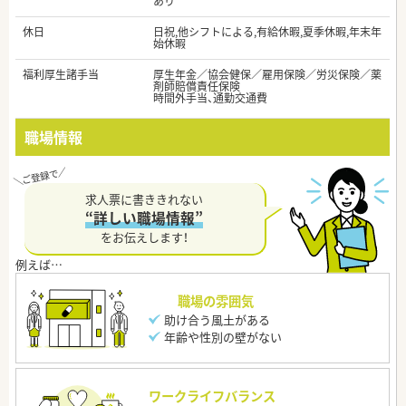
あり
休日
日祝,他シフトによる,有給休暇,夏季休暇,年末年
始休暇
福利厚生諸手当
厚生年金／協会健保／雇用保険／労災保険／薬
剤師賠償責任保険
時間外手当、通勤交通費
職場情報
求人票に書ききれない
“詳しい職場情報”
をお伝えします！
職場の雰囲気
助け合う風土がある
年齢や性別の壁がない
ワークライフバランス