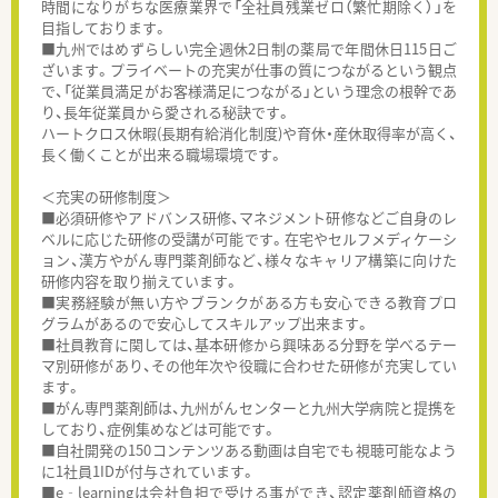
時間になりがちな医療業界で「全社員残業ゼロ（繁忙期除く）」を
目指しております。
■九州ではめずらしい完全週休2日制の薬局で年間休日115日ご
ざいます。プライベートの充実が仕事の質につながるという観点
で、「従業員満足がお客様満足につながる」という理念の根幹であ
り、長年従業員から愛される秘訣です。
ハートクロス休暇(長期有給消化制度)や育休・産休取得率が高く、
長く働くことが出来る職場環境です。
＜充実の研修制度＞
■必須研修やアドバンス研修、マネジメント研修などご自身のレ
ベルに応じた研修の受講が可能です。在宅やセルフメディケーシ
ョン、漢方やがん専門薬剤師など、様々なキャリア構築に向けた
研修内容を取り揃えています。
■実務経験が無い方やブランクがある方も安心できる教育プロ
グラムがあるので安心してスキルアップ出来ます。
■社員教育に関しては、基本研修から興味ある分野を学べるテー
マ別研修があり、その他年次や役職に合わせた研修が充実してい
ます。
■がん専門薬剤師は、九州がんセンターと九州大学病院と提携を
しており、症例集めなどは可能です。
■自社開発の150コンテンツある動画は自宅でも視聴可能なよう
に1社員1IDが付与されています。
■e‐learningは会社負担で受ける事ができ、認定薬剤師資格の