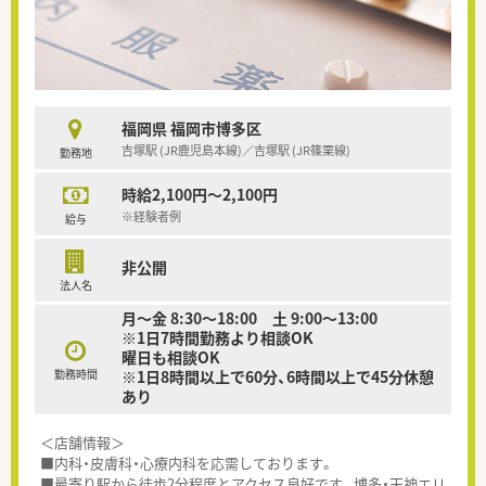
福岡県 福岡市博多区
吉塚駅 (JR鹿児島本線)／吉塚駅 (JR篠栗線)
勤務地
時給2,100円～2,100円
※経験者例
給与
非公開
法人名
月～金 8:30～18:00 土 9:00～13:00
※1日7時間勤務より相談OK
曜日も相談OK
勤務時間
※1日8時間以上で60分、6時間以上で45分休憩
あり
＜店舗情報＞
■内科・皮膚科・心療内科を応需しております。
■最寄り駅から徒歩2分程度とアクセス良好です。博多・天神エリ