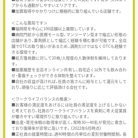
アからも通勤がしやすいエリアです。
■加算取得やかかりつけに積極的に取り組んでいる店舗です。
＜こんな薬局です＞
■福岡県を中心に100店舗以上展開しています。
■病院門前から医療モール型、マンツーマン型まで幅広い形態の
店舗があり、薬剤師として幅広く経験を積む事が可能です。全店
舗でOTCの取り扱いがあるため、調剤だけではなくOTCも経験で
きる環境です。
■処方箋枚数に対して20枚/人程度の人数体制を維持しておりま
す。
■服薬履歴を全店オンライン共有し、自宅近く以外でも飲み合わ
せ・重複チェックができる体制を整えています。
■会社の収益が高ければ、社員の皆さんに給与として還元をして
おり、頑張りに応じて評価頂ける会社です。
＜ワークライフバランスの推進＞
■お客様の満足度をあげるには社員の満足度を上げるしかない
と考えており、社員のワークライフバランスを真剣に考え従業員
が働きやすい環境作りに取り組んでいます。
■出産・育児休暇の取得率が高く、常時30～40名が育児に専念し
ており復帰率が非常に高いです。（2022年6月時点）
■正社員の就業時間は、週40時間の月単位の変形労働時間制。長