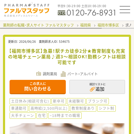
平日9：30-19：00 土日10：00-19：00
薬剤師の転職・求人サイト ファルマスタッフ
福岡県
福岡市博多区
求人I
更新日：
2026/06/26
薬剤師求人ID：
534675
【福岡市博多区】急募！駅チカ徒歩2分★教育制度も充実
の地場チェーン薬局♪週3～相談OK！勤務シフトは相談
可能です
調剤薬局
パート・アルバイト
この求人に
検討リストに
問い合わせる
追加
土日休み(相談可含む)
新卒可
未経験可
ブランク可
車通勤可
高時給(2,500円以上)
教育制度あり
シフト制
大手チェーン
在宅
~18時までの職場