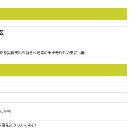
区
額を実費支給※特急代通常の乗車券以外の支給は無
来、在宅
取得見込みの方を含む）