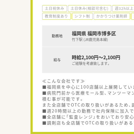
土日祝休み
土日休み(相談可含む)
週32h以上
教育制度あり
シフト制
かかりつけ薬剤師
福岡県 福岡市博多区
勤務地
竹下駅 (JR鹿児島本線)
時給2,100円～2,100円
給与
ご経験を考慮致します。
≪こんな会社です≫
■福岡県を中心に100店舗以上展開してい
■病院門前から医療モール型、マンツーマ
積む事が可能です。
また全店舗でOTCの取り扱いがあるため、
■週20時間以上の勤務で社内保険に加入
■全店舗に「監査レンジ」をおいており安
■調剤店も全店舗でOTCの取り扱いがある