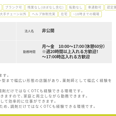
ブランク可
残業なし(ほぼなし含む)
転勤なし
車通勤可
認定
大手チェーン以外
ヘルプ体制充実
在宅
~18時までの職場
非公開
法人名
月～金 10:00～17:00（休憩60分）
※週20時間以上入れる方歓迎！
勤務時間
～17:00時迄入れる方歓迎
ます。
ン型まで幅広い形態の店舗があり、薬剤師として幅広く経験を
調剤だけではなくOTCも経験できる環境です。
できますので、家庭と両立しながら勤務できます。
心して効率的に仕事ができます。
ため、調剤だけではなくOTCも経験できる環境です。