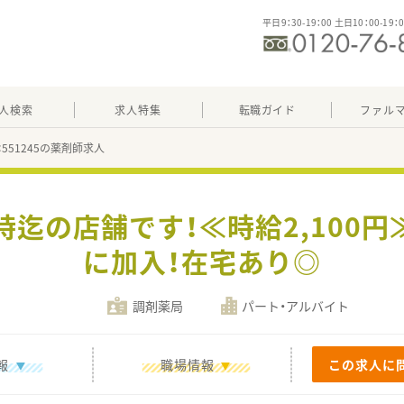
平日9：30-19：00 土日10：00-19：
人検索
求人特集
転職ガイド
ファル
：551245の薬剤師求人
時迄の店舗です！≪時給2,100
に加入！在宅あり◎
調剤薬局
パート・アルバイト
報
職場情報
この求人に