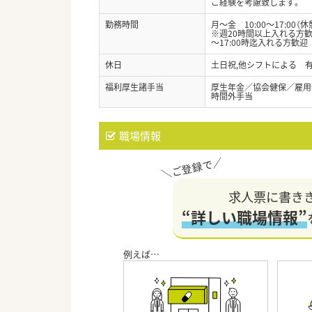
ご経験を考慮致します。
勤務時間
月～金 10:00～17:00（休
※週20時間以上入れる方歓
～17:00時迄入れる方歓迎
休日
土日祝,他シフトによる 
福利厚生諸手当
厚生年金／協会健保／雇用
時間外手当
職場情報
求人票に書き
“詳しい職場情報”