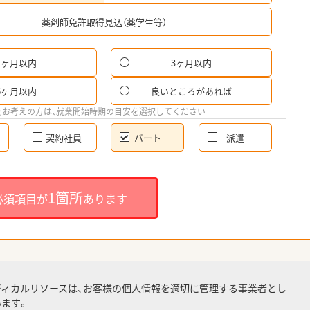
希
薬剤師免許取得見込（薬学生等）
1ヶ月以内
3ヶ月以内
パ
6ヶ月以内
良いところがあれば
希
をお考えの方は、就業開始時期の目安を選択してください
契約社員
パート
派遣
就
1箇所
必須項目が
あります
就業
ディカルリソースは、お客様の個人情報を適切に管理する事業者とし
ます。