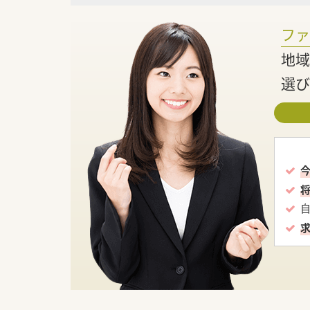
フ
地域
選び