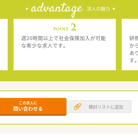
advantage
求人の魅力
週20時間以上で社会保険加入が可能
研
な希少な求人です。
か
あ
す
この求人に
検討リストに追加
問い合わせる