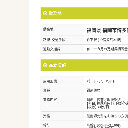
勤務地
福岡県 福岡市博多
勤務地
路線・交通手段
竹下駅 (JR鹿児島本線)
通勤交通費
有／一カ月の定期券相当金
基本情報
雇用形態
パート・アルバイト
業種
調剤薬局
業務内容
調剤／監査／服薬指導
【科目】糖尿病内科、発熱外
【枚数】30枚/日
資格
薬剤師免許をお持ちの方（
給与
時給2,100円～2,100円