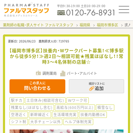
平日9：30-19：00 土日10：00-19：00
薬剤師の転職・求人サイト ファルマスタッフ
福岡県
福岡市博多区
求人I
更新日：
2026/06/23
薬剤師求人ID：
719765
【福岡市博多区】扶養内・Wワークパート募集！≪博多駅
から徒歩5分！≫週2日～相談可能★残業ほぼなし！！常
時3～4名体制の店舗☆
調剤薬局
パート・アルバイト
この求人に
検討リストに
問い合わせる
追加
駅チカ
土日休み(相談可含む)
Ｗワーク可
残業なし(ほぼなし含む)
高給与(600万円以上)
積雪なし
空港近く
新幹線近く
生活環境充実
扶養内勤務OK
シフト制
大手チェーン以外
ヘルプ体制充実