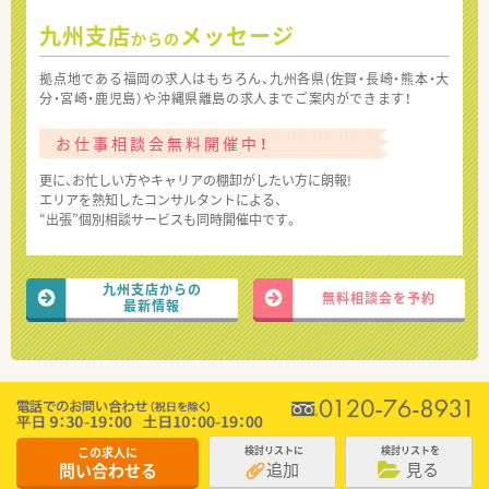
九州支店
メッセージ
からの
拠点地である福岡の求人はもちろん、九州各県(佐賀・長崎・熊本・大
分・宮崎・鹿児島）や沖縄県離島の求人までご案内ができます！
お仕事相談会無料開催中！
更に、お忙しい方やキャリアの棚卸がしたい方に朗報!
エリアを熟知したコンサルタントによる、
“出張”個別相談サービスも同時開催中です。
九州支店からの
無料相談会を予約
最新情報
この求人に
検討リストに
検討リストを
追加
見る
問い合わせる