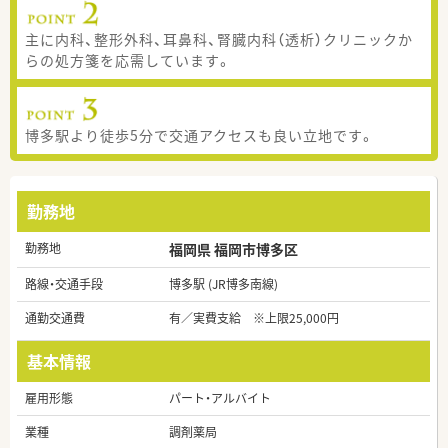
主に内科、整形外科、耳鼻科、腎臓内科（透析）クリニックか
らの処方箋を応需しています。
博多駅より徒歩5分で交通アクセスも良い立地です。
勤務地
勤務地
福岡県 福岡市博多区
路線・交通手段
博多駅 (JR博多南線)
通勤交通費
有／実費支給 ※上限25,000円
基本情報
雇用形態
パート・アルバイト
業種
調剤薬局