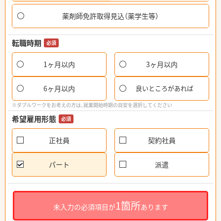
薬剤師免許取得見込（薬学生等）
転職時期
必須
1ヶ月以内
3ヶ月以内
6ヶ月以内
良いところがあれば
※ダブルワークをお考えの方は、就業開始時期の目安を選択してください
希望雇用形態
必須
正社員
契約社員
パート
派遣
1箇所
未入力の必須項目が
あります