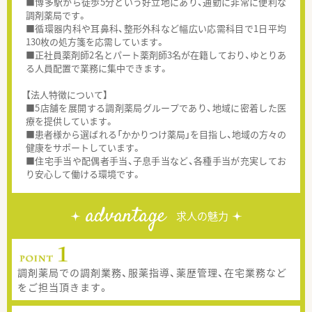
■博多駅から徒歩5分という好立地にあり、通勤に非常に便利な
調剤薬局です。
■循環器内科や耳鼻科、整形外科など幅広い応需科目で1日平均
130枚の処方箋を応需しています。
■正社員薬剤師2名とパート薬剤師3名が在籍しており、ゆとりあ
る人員配置で業務に集中できます。
【法人特徴について】
■5店舗を展開する調剤薬局グループであり、地域に密着した医
療を提供しています。
■患者様から選ばれる「かかりつけ薬局」を目指し、地域の方々の
健康をサポートしています。
■住宅手当や配偶者手当、子息手当など、各種手当が充実してお
り安心して働ける環境です。
advantage
求人の魅力
調剤薬局での調剤業務、服薬指導、薬歴管理、在宅業務など
をご担当頂きます。