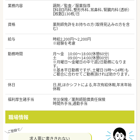
業務内容
調剤／監査／服薬指導
【科目】内科、整形外科、耳鼻科、腎臓内科（透析）
【枚数】130枚/日
資格
薬剤師免許をお持ちの方（取得見込みの方を含
む）
給与
時給2,200円～2,200円
※経験を考慮
勤務時間
月～金 10:00～18:00(休憩60分)
土 09:00～14:00(休憩00分)
※月曜日〜金曜日の中で週2日勤務になりま
す。
※基本平日勤務ですが、土曜日（9時〜14時）も
ご都合に合わせてご勤務頂ければ助かります。
休日
日,祝,ほかシフトによる,年次有給休暇,年末年始
休暇
福利厚生諸手当
労災保険／薬剤師賠償責任保険
時間外手当,通勤手当
職場情報
求人票に書ききれない