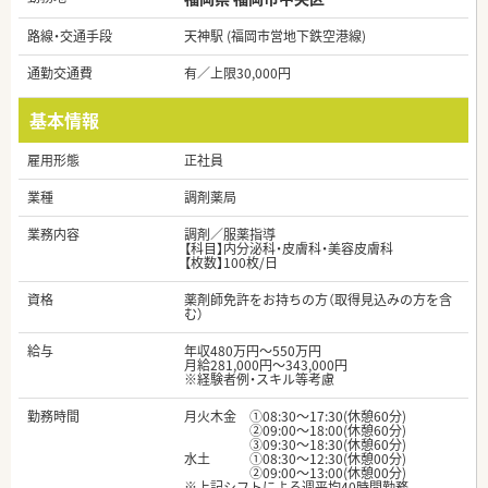
路線・交通手段
天神駅 (福岡市営地下鉄空港線)
通勤交通費
有／上限30,000円
基本情報
雇用形態
正社員
業種
調剤薬局
業務内容
調剤／服薬指導
【科目】内分泌科・皮膚科・美容皮膚科
【枚数】100枚/日
資格
薬剤師免許をお持ちの方（取得見込みの方を含
む）
給与
年収480万円～550万円
月給281,000円～343,000円
※経験者例・スキル等考慮
勤務時間
月火木金 ①08:30～17:30(休憩60分)
②09:00～18:00(休憩60分)
③09:30～18:30(休憩60分)
水土 ①08:30～12:30(休憩00分)
②09:00～13:00(休憩00分)
※上記シフトによる週平均40時間勤務