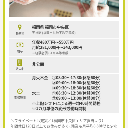
福岡県 福岡市中央区
天神駅 (福岡市営地下鉄空港線)
勤務地
年収480万円～550万円
月給281,000円～343,000円
給与
※経験者例・スキル等考慮
非公開
法人名
月火木金 ①08:30～17:30(休憩60分)
②09:00～18:00(休憩60分)
③09:30～18:30(休憩60分)
水土 ①08:30～12:30(休憩00分)
勤務時間
②09:00～13:00(休憩00分)
※上記シフトによる週平均40時間勤務
※1カ月単位の変形労働時間制
＼プライベートも充実／（福岡市中央区エリア担当より）
年間休日120日以上でお休みが多く、残業も月平均8.8時間と少な