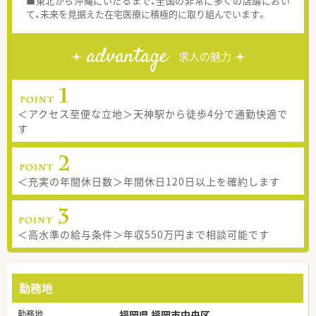
■東北から沖縄にいたるまで、全国の非常に多くの店舗におい
て、未来を見据えた在宅医療に積極的に取り組んでいます。
advantage
求人の魅力
＜アクセス至便な立地＞天神駅から徒歩4分で通勤快適で
す
＜充実の年間休日数＞年間休日120日以上を確約します
＜高水準の給与条件＞年収550万円まで相談可能です
勤務地
勤務地
福岡県 福岡市中央区