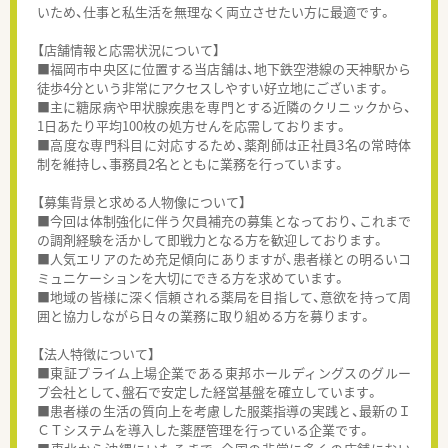
いため、仕事と私生活を無理なく両立させたい方に最適です。
【店舗情報と応需状況について】
■福岡市中央区に位置する当店舗は、地下鉄空港線の天神駅から
徒歩4分という非常にアクセスしやすい好立地にございます。
■主に糖尿病や甲状腺疾患を専門とする近隣のクリニックから、
1日あたり平均100枚の処方せんを応需しております。
■高度な専門科目に対応するため、薬剤師は正社員3名の常時体
制を維持し、事務員2名とともに業務を行っています。
【募集背景と求める人物像について】
■今回は体制強化に伴う欠員補充の募集となっており、これまで
の調剤経験を活かして即戦力となる方を歓迎しております。
■人気エリアのため充足傾向にありますが、患者様との明るいコ
ミュニケーションを大切にできる方を求めています。
■地域の皆様に深く信頼される薬局を目指して、意欲を持って周
囲と協力しながら日々の業務に取り組める方を募ります。
【法人特徴について】
■東証プライム上場企業である東邦ホールディングスのグルー
プ会社として、盤石で安定した経営基盤を確立しています。
■患者様の生活の質向上を考慮した服薬指導の実践と、最新のＩ
ＣＴシステムを導入した薬歴管理を行っている企業です。