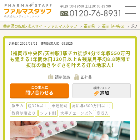
平日9：30-19：00 土日10：00-19：00
薬剤師の転職・求人サイト ファルマスタッフ
福岡県
福岡市中央区
求人I
更新日：
2026/07/21
薬剤師求人ID：
691825
【福岡市中央区/天神駅】駅チカ徒歩4分で年収550万円
も狙える！年間休日120日以上＆残業月平均8.8時間で
抜群の働きやすさを叶える好立地求人！
調剤薬局
正社員
この求人に
検討リストに
問い合わせる
追加
駅チカ
週32h以上
車通勤可
高給与(600万円以上)
教育制度あり
シフト制
大手チェーン以外
高収入