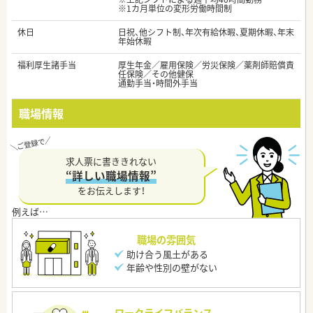
※1カ月単位の変形労働時間制
休日
日祝、他シフト制、年次有給休暇、夏期休暇、年末
年始休暇
福利厚生諸手当
厚生年金／雇用保険／労災保険／薬剤師賠償責
任保険／その他健保
通勤手当・時間外手当
職場情報
求人票に書ききれない
“詳しい職場情報”
をお伝えします！
職場の雰囲気
助け合う風土がある
年齢や性別の壁がない