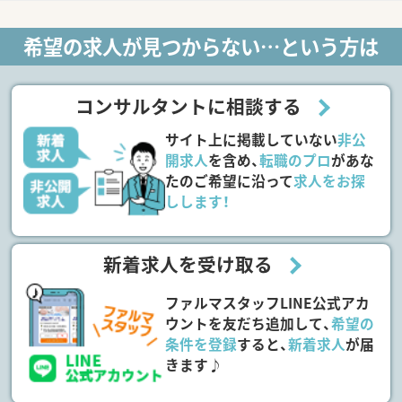
希望の求人が見つからない…という方は
コンサルタントに相談する
サイト上に掲載していない
非公
開求人
を含め、
転職のプロ
があな
たのご希望に沿って
求人をお探
しします！
新着求人を受け取る
ファルマスタッフLINE公式アカ
ウントを友だち追加して、
希望の
条件を登録
すると、
新着求人
が届
きます♪