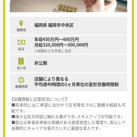
福岡県 福岡市中央区
勤務地
年収430万円～600万円
月給320,000円～500,000円
給与
※経験などを考慮し決定
非公開
法人名
店舗により異なる
平均週40時間の1ヶ月単位の変形労働時間制
勤務時間
【店舗情報と応需状況について】
■将来的にはご希望に合わせて在宅専任でのご勤務の相談も可
能です。
■様々な処方内容に触れる事ができ、スキルアップが可能です。
■設立以来毎年昇給の実績がある経営安定した環境で、安心して
長期的にキャリアを築きたい方に最適な求人です。