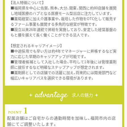
【法人特徴について】
■福岡県を中心に佐賀、熊本、大分、関東、関西に約80店舗を展開
し地域医療のハブとなる医療モール型出店に注力しています。
■薬局経営に加え介護事業や、栽培した作物をOTC化して販売す
るファーム事業も展開する多角的な経営が特徴です。
■設立以来26年連続で昇給を実施しており、安定した経営基盤の
もと腰を据えて長く働くことができる法人です。
【想定されるキャリアイメージ】
■中途採用でも早い方は約4年でマネージャーに昇格するなど実
力に応じた早期のキャリアアップが可能です。
■管理者候補として入社した場合、平均して1年後には管理薬剤
師に就任するなど明確なステップアップが想定されます。
■薬剤師としての店舗での活躍に加え、将来的には開発部門など
幅広いキャリアパスを選択できる環境があります。
advantage
求人の魅力
配属店舗はご自宅からの通勤時間を加味し、福岡市内の店
舗にてご調整いたします。