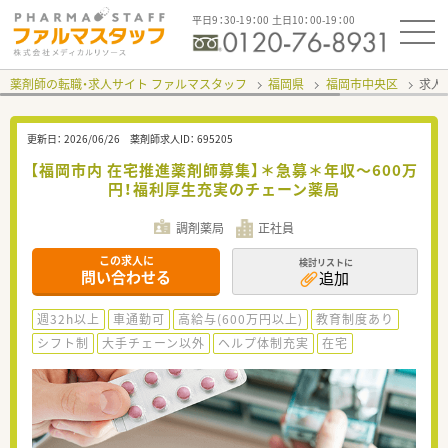
平日9：30-19：00 土日10：00-19：00
薬剤師の転職・求人サイト ファルマスタッフ
福岡県
福岡市中央区
求人I
更新日：
2026/06/26
薬剤師求人ID：
695205
【福岡市内 在宅推進薬剤師募集】＊急募＊年収～600万
円！福利厚生充実のチェーン薬局
調剤薬局
正社員
この求人に
検討リストに
問い合わせる
追加
週32h以上
車通勤可
高給与(600万円以上)
教育制度あり
シフト制
大手チェーン以外
ヘルプ体制充実
在宅