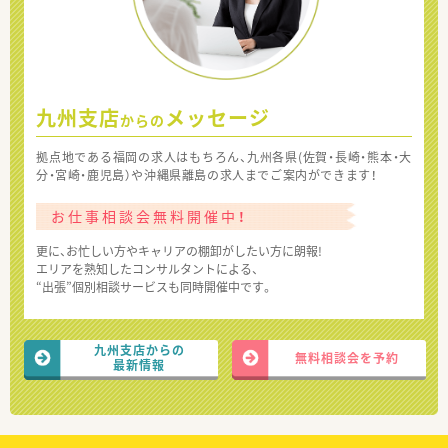
九州支店
メッセージ
からの
拠点地である福岡の求人はもちろん、九州各県(佐賀・長崎・熊本・大
分・宮崎・鹿児島）や沖縄県離島の求人までご案内ができます！
お仕事相談会無料開催中！
更に、お忙しい方やキャリアの棚卸がしたい方に朗報!
エリアを熟知したコンサルタントによる、
“出張”個別相談サービスも同時開催中です。
九州支店からの
無料相談会を予約
最新情報