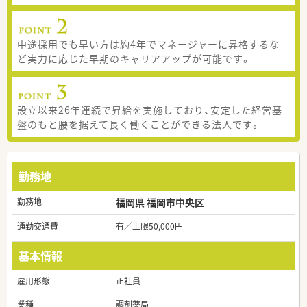
中途採用でも早い方は約4年でマネージャーに昇格するな
ど実力に応じた早期のキャリアアップが可能です。
設立以来26年連続で昇給を実施しており、安定した経営基
盤のもと腰を据えて長く働くことができる法人です。
勤務地
勤務地
福岡県 福岡市中央区
通勤交通費
有／上限50,000円
基本情報
雇用形態
正社員
業種
調剤薬局