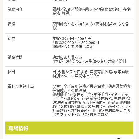
業務内容
調剤／監査／服薬指導／在宅業務（居宅）／在宅
業務（施設）
資格
薬剤師免許をお持ちの方（取得見込みの方を含
む）
給与
年収430万円～600万円
月給320,000円～500,000円
※経験などを考慮し決定
勤務時間
店舗により異なる
平均週40時間の1ヶ月単位の変形労働時間制
休日
日祝、他シフトによる、年次有給休暇、永年勤続
特別休暇 ※年間休日112日
福利厚生諸手当
厚生年金／雇用保険／労災保険／薬剤師賠償責
任保険／その他健保
薬剤師手当・管理者手当・主任手当・マネージャ
ー手当・退職金制度・産前産後休暇・育児休暇・育
児短縮時間勤務制度・赴任補助制度・認定薬剤師
取得支援制度（研修会の補助金制度等）・忘年会・
社員旅行・契約保養所利用可能・福利厚生ＪＴＢ
ベネフィット・歓迎会・慰労会ほか
職場情報